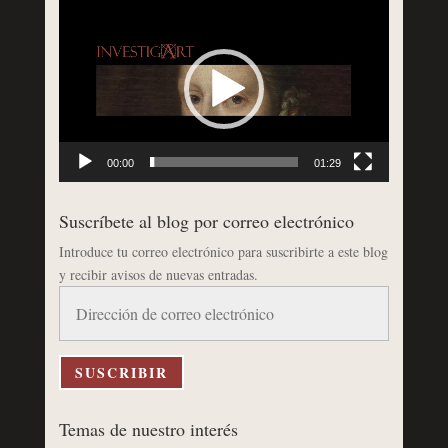
Reproductor
de
vídeo
00:00
01:29
Suscríbete al blog por correo electrónico
Introduce tu correo electrónico para suscribirte a este blog
y recibir avisos de nuevas entradas.
Dirección
de
correo
electrónico
SUSCRIBIR
Temas de nuestro interés