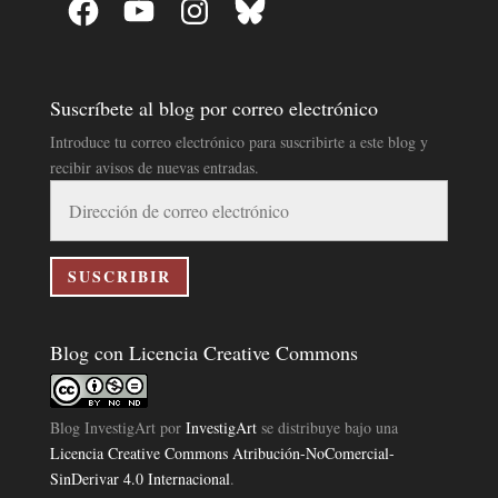
Suscríbete al blog por correo electrónico
Introduce tu correo electrónico para suscribirte a este blog y
recibir avisos de nuevas entradas.
Dirección
de
correo
electrónico
SUSCRIBIR
Blog con Licencia Creative Commons
Blog InvestigArt
por
InvestigArt
se distribuye bajo una
Licencia Creative Commons Atribución-NoComercial-
SinDerivar 4.0 Internacional
.