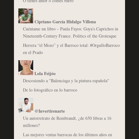
O tienes amor o comes barro
Cipriano García Hidalgo Villena
Cuéntame un libro – Paula Fayos: Goya’s Caprichos in
Nineteenth-Century France. Politics of the Grotesque
Herrera “el Mozo” y el Barroco total: #OrgulloBarroco
en el Prado
Lola Feijóo
Descosiendo a "Balenciaga y la pintura española"
De lo fotográfico en lo barroco
@Invertirenarte
Un autorretrato de Rembrandt, ¿de 650 libras a 16
millones?
Las mejores ventas barrocas de los últimos años en