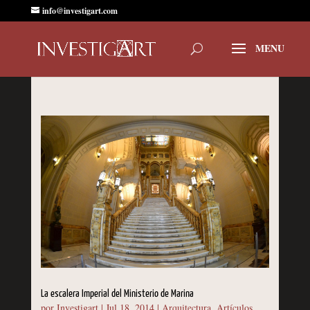
info@investigart.com
La escalera Imperial del Ministerio de Marina
por
Investigart
|
Jul 18, 2014
|
Arquitectura
,
Artículos