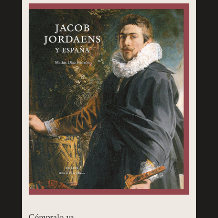
Cómpralo ya