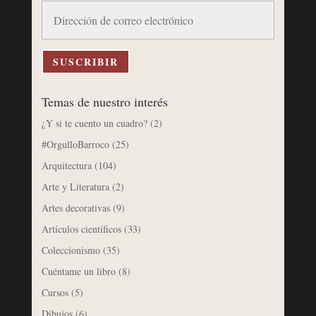
Dirección
de
correo
electrónico
SUSCRIBIR
Temas de nuestro interés
¿Y si te cuento un cuadro?
(2)
#OrgulloBarroco
(25)
Arquitectura
(104)
Arte y Literatura
(2)
Artes decorativas
(9)
Artículos científicos
(33)
Coleccionismo
(35)
Cuéntame un libro
(8)
Cursos
(5)
Dibujos
(6)