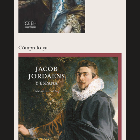
Cómpralo ya