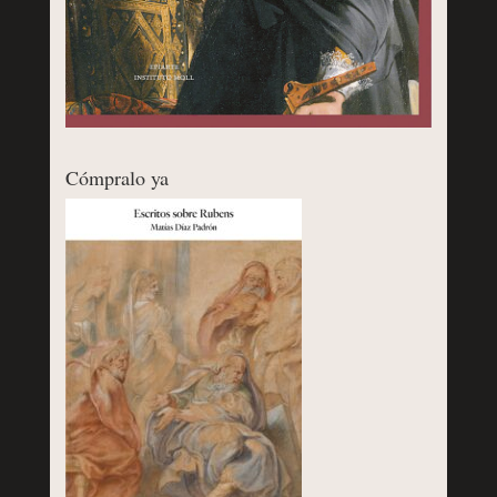
Cómpralo ya