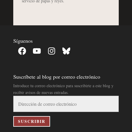
servicio de papas y reyes.
Síguenos
Facebook
YouTube
Instagram
Bluesky
Suscríbete al blog por correo electrónico
Introduce tu correo electrónico para suscribirte a este blog y
recibir avisos de nuevas entradas.
Dirección
de
correo
electrónico
SUSCRIBIR