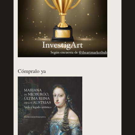
Cómpralo ya