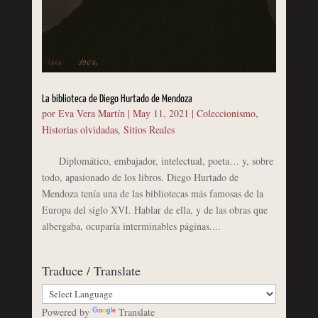
La biblioteca de Diego Hurtado de Mendoza
por
Eva Vera Martín
|
May 11, 2021
|
Coleccionismo
,
Historias olvidadas
,
Sitios Reales
Diplomático, embajador, intelectual, poeta… y, sobre
todo, apasionado de los libros. Diego Hurtado de
Mendoza tenía una de las bibliotecas más famosas de la
Europa del siglo XVI. Hablar de ella, y de las obras que
albergaba, ocuparía interminables páginas....
Traduce / Translate
Powered by
Translate