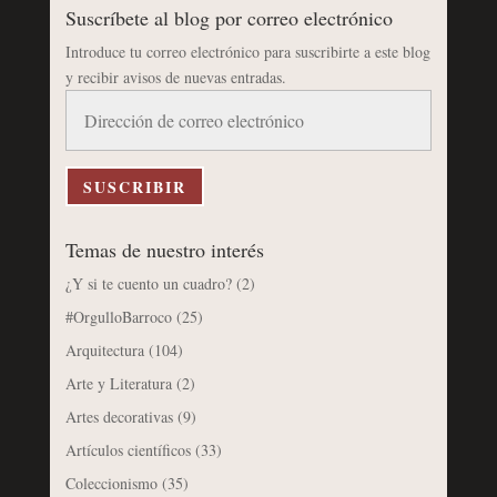
Suscríbete al blog por correo electrónico
Introduce tu correo electrónico para suscribirte a este blog
y recibir avisos de nuevas entradas.
Dirección
de
correo
electrónico
SUSCRIBIR
Temas de nuestro interés
¿Y si te cuento un cuadro?
(2)
#OrgulloBarroco
(25)
Arquitectura
(104)
Arte y Literatura
(2)
Artes decorativas
(9)
Artículos científicos
(33)
Coleccionismo
(35)