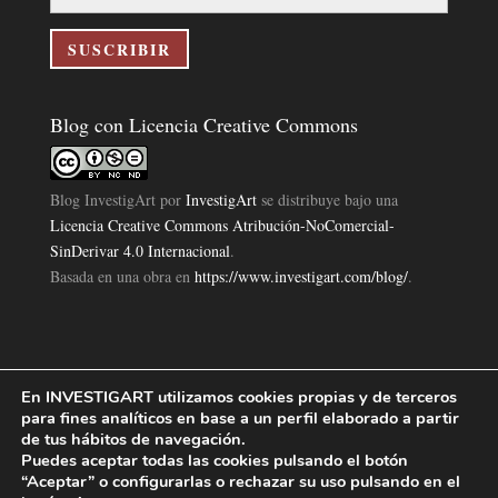
correo
electrónico
SUSCRIBIR
Blog con Licencia Creative Commons
Blog InvestigArt
por
InvestigArt
se distribuye bajo una
Licencia Creative Commons Atribución-NoComercial-
SinDerivar 4.0 Internacional
.
Basada en una obra en
https://www.investigart.com/blog/
.
En INVESTIGART utilizamos cookies propias y de terceros
Política de Privacidad
Aviso Legal
Política de Cookies
|
|
|
para fines analíticos en base a un perfil elaborado a partir
Diseño Pagina Web 4U
Investigart Copyright © 2019. |
de tus hábitos de navegación.
Puedes aceptar todas las cookies pulsando el botón
“Aceptar” o configurarlas o rechazar su uso pulsando en el