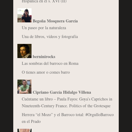
Hispánica en el s. XVI (II)
Begoña Mosquera García
Un paseo por la naturaleza
Una de libros, vídeos y fotografía
berninirocks
Las sombras del barroco en Roma
O tienes amor o comes barro
Cipriano García Hidalgo Villena
Cuéntame un libro – Paula Fayos: Goya’s Caprichos in
Nineteenth-Century France. Politics of the Grotesque
Herrera “el Mozo” y el Barroco total: #OrgulloBarroco
en el Prado