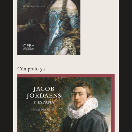
Cómpralo ya