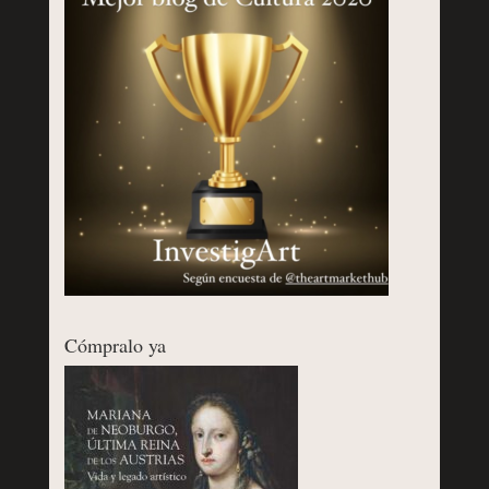
Cómpralo ya