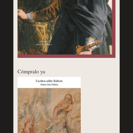
Cómpralo ya