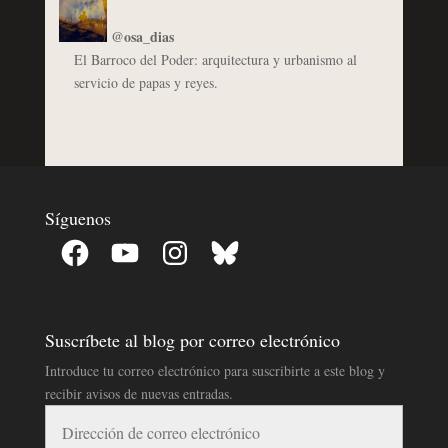
@osa_dias
El Barroco del Poder: arquitectura y urbanismo al
servicio de papas y reyes.
Síguenos
Facebook
YouTube
Instagram
Bluesky
Suscríbete al blog por correo electrónico
Introduce tu correo electrónico para suscribirte a este blog y
recibir avisos de nuevas entradas.
Dirección
de