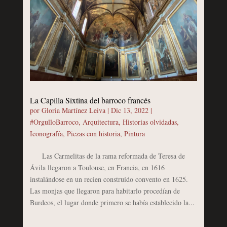
La Capilla Sixtina del barroco francés
por
Gloria Martínez Leiva
|
Dic 13, 2022
|
#OrgulloBarroco
,
Arquitectura
,
Historias olvidadas
,
Iconografía
,
Piezas con historia
,
Pintura
Las Carmelitas de la rama reformada de Teresa de
Ávila llegaron a Toulouse, en Francia, en 1616
instalándose en un recien construído convento en 1625.
Las monjas que llegaron para habitarlo procedían de
Burdeos, el lugar donde primero se había establecido la...