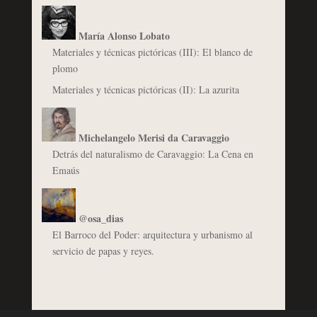
María Alonso Lobato
Materiales y técnicas pictóricas (III): El blanco de
plomo
Materiales y técnicas pictóricas (II): La azurita
Michelangelo Merisi da Caravaggio
Detrás del naturalismo de Caravaggio: La Cena en
Emaús
@osa_dias
El Barroco del Poder: arquitectura y urbanismo al
servicio de papas y reyes.