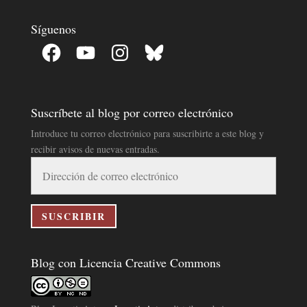
Síguenos
Facebook
YouTube
Instagram
Bluesky
Suscríbete al blog por correo electrónico
Introduce tu correo electrónico para suscribirte a este blog y
recibir avisos de nuevas entradas.
Dirección
de
correo
electrónico
SUSCRIBIR
Blog con Licencia Creative Commons