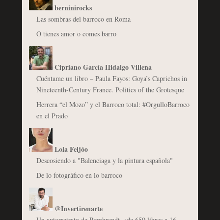
berninirocks
Las sombras del barroco en Roma
O tienes amor o comes barro
Cipriano García Hidalgo Villena
Cuéntame un libro – Paula Fayos: Goya’s Caprichos in
Nineteenth-Century France. Politics of the Grotesque
Herrera “el Mozo” y el Barroco total: #OrgulloBarroco
en el Prado
Lola Feijóo
Descosiendo a "Balenciaga y la pintura española"
De lo fotográfico en lo barroco
@Invertirenarte
Un autorretrato de Rembrandt, ¿de 650 libras a 16