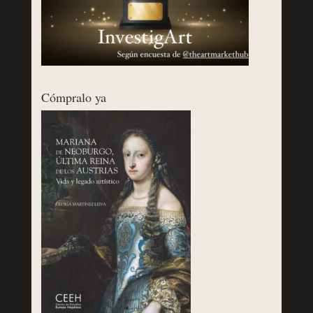
Cómpralo ya