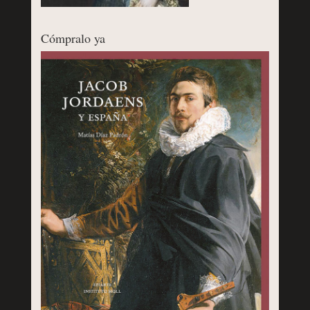
Cómpralo ya