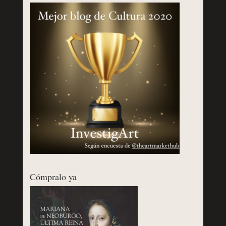
Cómpralo ya