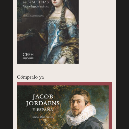
Cómpralo ya