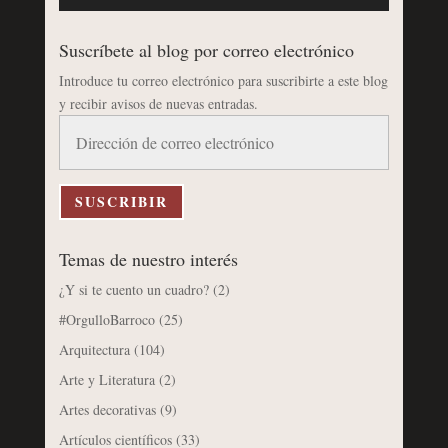
Suscríbete al blog por correo electrónico
Introduce tu correo electrónico para suscribirte a este blog
y recibir avisos de nuevas entradas.
Dirección
de
correo
electrónico
SUSCRIBIR
Temas de nuestro interés
¿Y si te cuento un cuadro?
(2)
#OrgulloBarroco
(25)
Arquitectura
(104)
Arte y Literatura
(2)
Artes decorativas
(9)
Artículos científicos
(33)