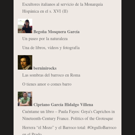
Escultores italianos al servicio de la Monarquía
Hispánica en el s. XVI (II)
Begoña Mosquera García
Un paseo por la naturaleza
Una de libros, vídeos y fotografía
berninirocks
Las sombras del barroco en Roma
O tienes amor o comes barro
Cipriano García Hidalgo Villena
Cuéntame un libro – Paula Fayos: Goya’s Caprichos in
Nineteenth-Century France. Politics of the Grotesque
Herrera “el Mozo” y el Barroco total: #OrgulloBarroco
en el Prado