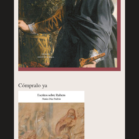
Cómpralo ya