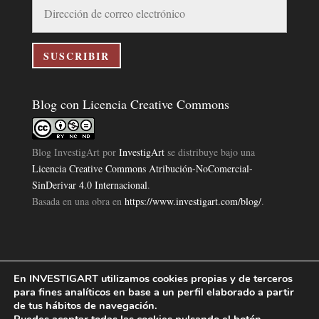
Dirección
de
correo
electrónico
SUSCRIBIR
Blog con Licencia Creative Commons
Blog InvestigArt
por
InvestigArt
se distribuye bajo una
Licencia Creative Commons Atribución-NoComercial-
SinDerivar 4.0 Internacional
.
Basada en una obra en
https://www.investigart.com/blog/
.
En INVESTIGART utilizamos cookies propias y de terceros
Política de Privacidad
Aviso Legal
Política de Cookies
|
|
|
para fines analíticos en base a un perfil elaborado a partir
Diseño Pagina Web 4U
Investigart Copyright © 2019. |
de tus hábitos de navegación.