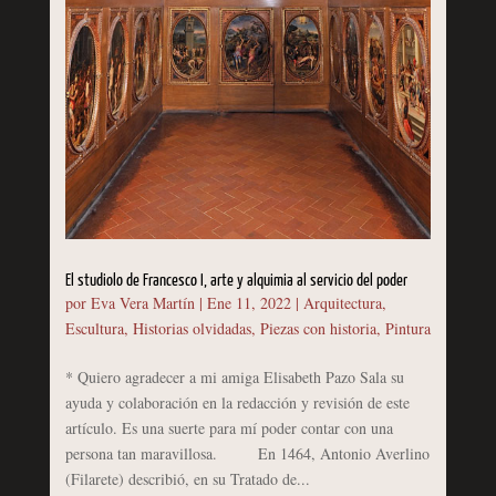
El studiolo de Francesco I, arte y alquimia al servicio del poder
por
Eva Vera Martín
|
Ene 11, 2022
|
Arquitectura
,
Escultura
,
Historias olvidadas
,
Piezas con historia
,
Pintura
* Quiero agradecer a mi amiga Elisabeth Pazo Sala su
ayuda y colaboración en la redacción y revisión de este
artículo. Es una suerte para mí poder contar con una
persona tan maravillosa. En 1464, Antonio Averlino
(Filarete) describió, en su Tratado de...