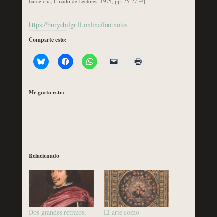
Barcelona, Círculo de Lectores, 1975, pp. 25-27
[
↩
]
https://buryebilgrill.online/footnotes
Comparte esto:
Me gusta esto:
Relacionado
Dos grandes retratos,
El arte como