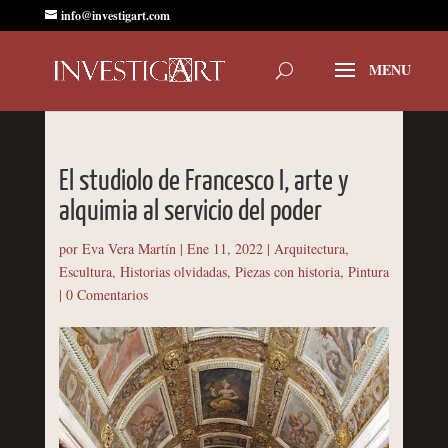
info@investigart.com
El studiolo de Francesco I, arte y
alquimia al servicio del poder
por
Eva Vera Martín
|
Ene 11, 2022
|
Arquitectura
,
Escultura
,
Historias olvidadas
,
Piezas con historia
,
Pintura
|
0 Comentarios