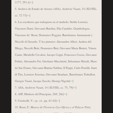
1177, 291 r
[
↩
]
Archivo de Estado de Arezzo (ASA), Archivio Vasari, 14 (XLVIII),
cc. 72-73
[
↩
]
Los escultores que trabajaron en el studiolo: Stoldo Lorenzi,
Vincenzo Danti, Giovanni Bandini, Elia Candido, Giambologna,
Vincenzo de’ Rossi, Domenico Poggini, Bartolomeo Ammannati y
Niccolò di Gerardo. Y los pintores: Alessandro Allori, Andrea del
Minga, Niccolò Betti, Domenico Buti, Giovanni Maria Butteri, Vittore
Casini, Mirabello Cavalori, Jacopo Coppi, Francesco Coscia, Giovanni
Fedini, Alessandro Fei, Girolamo Macchietti, Sebastiano Marsili, Maso
da San Friano, Giovanni Battista Naldini, Il Poppi, Carlo Portelli, Santi
di Tito, Lorenzo Sciorina, Giovanni Stradano, Bartolomeo Traballesi,
Giorgio Vasari, Jacopo Zucchi, Dionigi Nigetti
[
↩
]
ASA, Archivio Vasari, 14 (XLVIII), cc. 75, 79
[
↩
]
ASF, Mediceo del Principato, 269, 28r
[
↩
]
Conticelli, V.:
op. cit
., pp. 61-62
[
↩
]
Rossi, F.:
Museos de Florencia (Los Oficios y el Palacio Pitti)
,