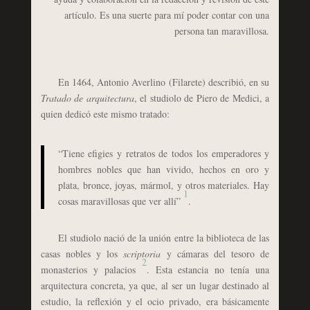
artículo. Es una suerte para mí poder contar con una
persona tan maravillosa.
En 1464, Antonio Averlino (Filarete) describió, en su
Tratado de arquitectura
, el studiolo de Piero de Medici, a
quien dedicó este mismo tratado:
“Tiene efigies y retratos de todos los emperadores y
hombres nobles que han vivido, hechos en oro y
plata, bronce, joyas, mármol, y otros materiales. Hay
1
cosas maravillosas que ver allí”
.
El studiolo nació de la unión entre la biblioteca de las
casas nobles y los
scriptoria
y cámaras del tesoro de
2
monasterios y palacios
. Esta estancia no tenía una
arquitectura concreta, ya que, al ser un lugar destinado al
estudio, la reflexión y el ocio privado, era básicamente