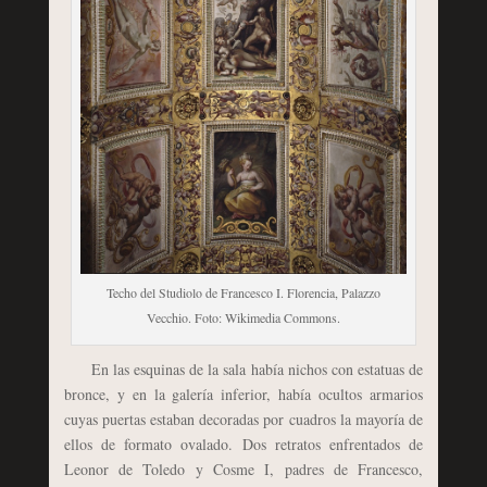
Techo del Studiolo de Francesco I. Florencia, Palazzo
Vecchio. Foto: Wikimedia Commons.
En las esquinas de la sala había nichos con estatuas de
bronce, y en la galería inferior, había ocultos armarios
cuyas puertas estaban decoradas por cuadros la mayoría de
ellos de formato ovalado. Dos retratos enfrentados de
Leonor de Toledo y Cosme I, padres de Francesco,