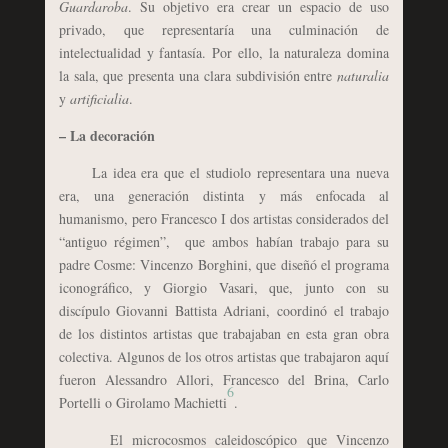
Guardaroba
. Su objetivo era crear un espacio de uso
privado, que representaría una culminación de
intelectualidad y fantasía. Por ello, la naturaleza domina
la sala, que presenta una clara subdivisión entre
naturalia
y
artificialia
.
– La decoración
La idea era que el studiolo representara una nueva
era, una generación distinta y más enfocada al
humanismo, pero Francesco I dos artistas considerados del
“antiguo régimen”, que ambos habían trabajo para su
padre Cosme: Vincenzo Borghini, que diseñó el programa
iconográfico, y Giorgio Vasari, que, junto con su
discípulo Giovanni Battista Adriani, coordinó el trabajo
de los distintos artistas que trabajaban en esta gran obra
colectiva. Algunos de los otros artistas que trabajaron aquí
fueron Alessandro Allori, Francesco del Brina, Carlo
6
Portelli o Girolamo Machietti
.
El microcosmos caleidoscópico que Vincenzo