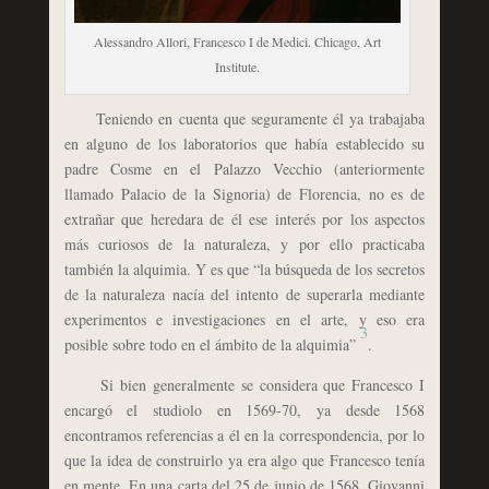
Alessandro Allori, Francesco I de Medici. Chicago, Art
Institute.
Teniendo en cuenta que seguramente él ya trabajaba
en alguno de los laboratorios que había establecido su
padre Cosme en el Palazzo Vecchio (anteriormente
llamado Palacio de la Signoria) de Florencia, no es de
extrañar que heredara de él ese interés por los aspectos
más curiosos de la naturaleza, y por ello practicaba
también la alquimia. Y es que “la búsqueda de los secretos
de la naturaleza nacía del intento de superarla mediante
experimentos e investigaciones en el arte, y eso era
3
posible sobre todo en el ámbito de la alquimia”
.
Si bien generalmente se considera que Francesco I
encargó el studiolo en 1569-70, ya desde 1568
encontramos referencias a él en la correspondencia, por lo
que la idea de construirlo ya era algo que Francesco tenía
en mente. En una carta del 25 de junio de 1568, Giovanni