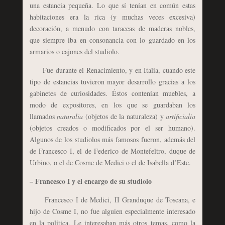
una estancia pequeña. Lo que sí tenían en común estas
habitaciones era la rica (y muchas veces excesiva)
decoración, a menudo con taraceas de maderas nobles,
que siempre iba en consonancia con lo guardado en los
armarios o cajones del studiolo.
Fue durante el Renacimiento, y en Italia, cuando este
tipo de estancias tuvieron mayor desarrollo gracias a los
gabinetes de curiosidades. Éstos contenían muebles, a
modo de expositores, en los que se guardaban los
llamados
naturalia
(objetos de la naturaleza) y
artificialia
(objetos creados o modificados por el ser humano).
Algunos de los studiolos más famosos fueron, además del
de Francesco I, el de Federico de Montefeltro, duque de
Urbino, o el de Cosme de Medici o el de Isabella d’Este.
– Francesco I y el encargo de su studiolo
Francesco I de Medici, II Granduque de Toscana, e
hijo de Cosme I, no fue alguien especialmente interesado
en la política. Le interesaban más otros temas, como la