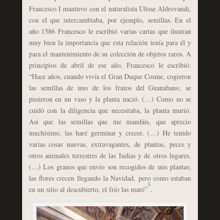
Francesco I mantuvo con el naturalista Ulisse Aldrovandi,
con el que intercambiaba, por ejemplo, semillas. En el
año 1586 Francesco le escribió varias cartas que ilustran
muy bien la importancia que esta relación tenía para él y
para el mantenimiento de su colección de objetos raros. A
principios de abril de ese año, Francesco le escribió:
“Hace años, cuando vivía el Gran Duque Cosme, cogieron
las semillas de uno de los frutos del Guanabano, se
pusieron en un vaso y la planta nació. (…) Como no se
cuidó con la diligencia que necesitaba, la planta murió.
Así que las semillas que me mandáis, que aprecio
muchísimo, las haré germinar y crecer. (…) He tenido
varias cosas nuevas, extravagantes, de plantas, peces y
otros animales terrestres de las Indias y de otros lugares.
(…) Los granos que envío son recogidos de mis plantas;
las flores crecen llegando la Navidad, pero como estaban
8
en un sitio al descubierto, el frío las mató”
.