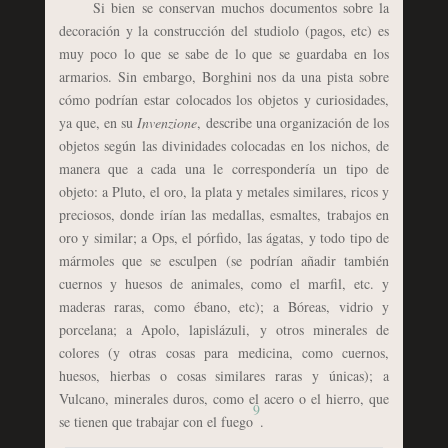
Si bien se conservan muchos documentos sobre la
decoración y la construcción del studiolo (pagos, etc) es
muy poco lo que se sabe de lo que se guardaba en los
armarios. Sin embargo, Borghini nos da una pista sobre
cómo podrían estar colocados los objetos y curiosidades,
ya que, en su
Invenzione
, describe una organización de los
objetos según las divinidades colocadas en los nichos, de
manera que a cada una le correspondería un tipo de
objeto: a Pluto, el oro, la plata y metales similares, ricos y
preciosos, donde irían las medallas, esmaltes, trabajos en
oro y similar; a Ops, el pórfido, las ágatas, y todo tipo de
mármoles que se esculpen (se podrían añadir también
cuernos y huesos de animales, como el marfil, etc. y
maderas raras, como ébano, etc); a Bóreas, vidrio y
porcelana; a Apolo, lapislázuli, y otros minerales de
colores (y otras cosas para medicina, como cuernos,
huesos, hierbas o cosas similares raras y únicas); a
Vulcano, minerales duros, como el acero o el hierro, que
9
se tienen que trabajar con el fuego
.