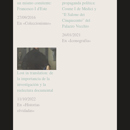
un mismo comitente:
propaganda política:
Francesco I d'Este
Cosme I de Medici y
“Il Salone dei
27/09/2016
Cinquecento” del
En «Coleccionismo»
Palazzo Vecchio
26/01/2021
En «Iconografía»
Lost in translation: de
la importancia de la
investigación y la
reelectura documental
11/10/2022
En «Historias
olvidadas»