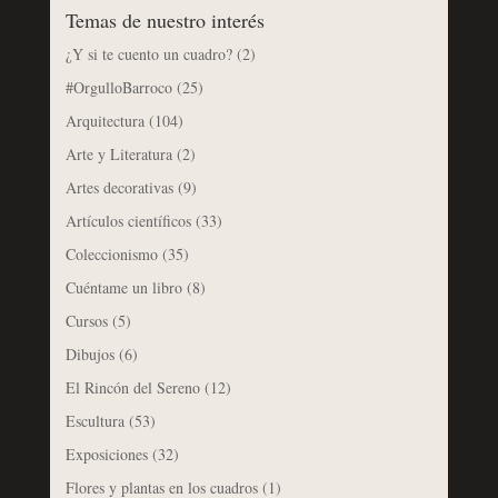
Temas de nuestro interés
¿Y si te cuento un cuadro?
(2)
#OrgulloBarroco
(25)
Arquitectura
(104)
Arte y Literatura
(2)
Artes decorativas
(9)
Artículos científicos
(33)
Coleccionismo
(35)
Cuéntame un libro
(8)
Cursos
(5)
Dibujos
(6)
El Rincón del Sereno
(12)
Escultura
(53)
Exposiciones
(32)
Flores y plantas en los cuadros
(1)