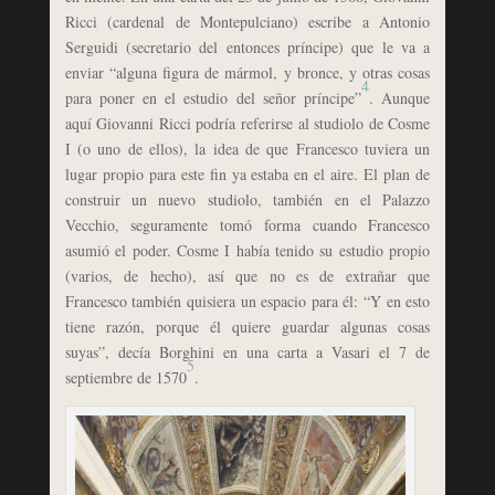
Ricci (cardenal de Montepulciano) escribe a Antonio
Serguidi (secretario del entonces príncipe) que le va a
enviar “alguna figura de mármol, y bronce, y otras cosas
4
para poner en el estudio del señor príncipe”
. Aunque
aquí Giovanni Ricci podría referirse al studiolo de Cosme
I (o uno de ellos), la idea de que Francesco tuviera un
lugar propio para este fin ya estaba en el aire. El plan de
construir un nuevo studiolo, también en el Palazzo
Vecchio, seguramente tomó forma cuando Francesco
asumió el poder. Cosme I había tenido su estudio propio
(varios, de hecho), así que no es de extrañar que
Francesco también quisiera un espacio para él: “Y en esto
tiene razón, porque él quiere guardar algunas cosas
suyas”, decía Borghini en una carta a Vasari el 7 de
5
septiembre de 1570
.