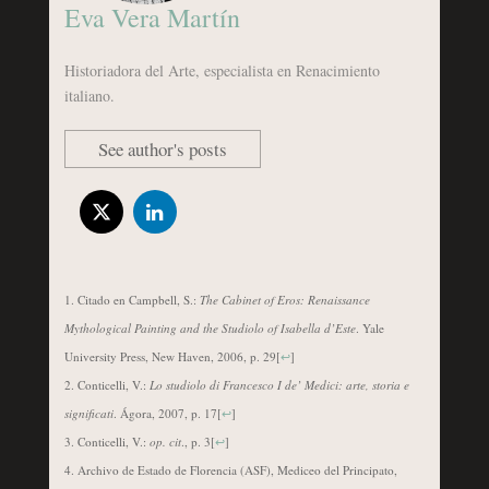
Eva Vera Martín
Historiadora del Arte, especialista en Renacimiento
italiano.
See author's posts
Citado en Campbell, S.:
The Cabinet of Eros: Renaissance
Mythological Painting and the Studiolo of Isabella d’Este
. Yale
University Press, New Haven, 2006, p. 29
[
↩
]
Conticelli, V.:
Lo studiolo di Francesco I de’ Medici: arte, storia e
significati
. Ágora, 2007, p. 17
[
↩
]
Conticelli, V.:
op. cit
., p. 3
[
↩
]
Archivo de Estado de Florencia (ASF), Mediceo del Principato,