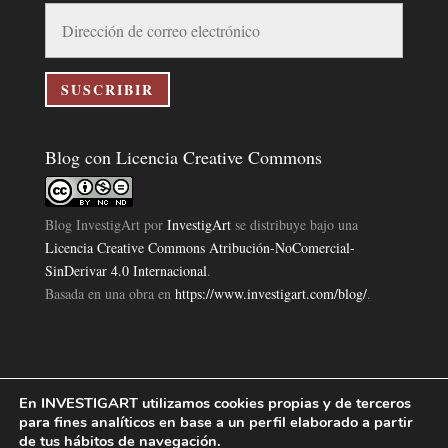
Dirección
de
correo
electrónico
SUSCRIBIR
Blog con Licencia Creative Commons
Blog InvestigArt
por
InvestigArt
se distribuye bajo una
Licencia Creative Commons Atribución-NoComercial-
SinDerivar 4.0 Internacional
.
Basada en una obra en
https://www.investigart.com/blog/
.
En INVESTIGART utilizamos cookies propias y de terceros
Política de Privacidad
Aviso Legal
Política de Cookies
|
|
|
para fines analíticos en base a un perfil elaborado a partir
Diseño Pagina Web 4U
Investigart Copyright © 2019. |
de tus hábitos de navegación.