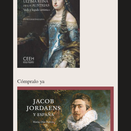
Cómpralo ya