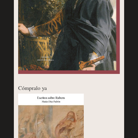
Cómpralo ya