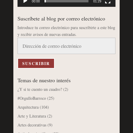
00:00
01:29
Suscríbete al blog por correo electrónico
Introduce tu correo electrónico para suscribirte a este blog
y recibir avisos de nuevas entradas.
Dirección
de
correo
electrónico
SUSCRIBIR
Temas de nuestro interés
¿Y si te cuento un cuadro?
(2)
#OrgulloBarroco
(25)
Arquitectura
(104)
Arte y Literatura
(2)
Artes decorativas
(9)