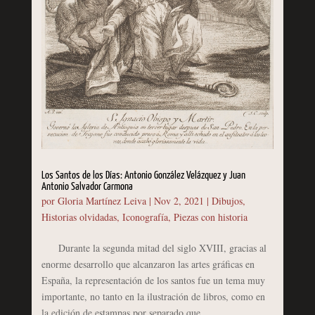
Los Santos de los Días: Antonio González Velázquez y Juan
Antonio Salvador Carmona
por
Gloria Martínez Leiva
|
Nov 2, 2021
|
Dibujos
,
Historias olvidadas
,
Iconografía
,
Piezas con historia
Durante la segunda mitad del siglo XVIII, gracias al
enorme desarrollo que alcanzaron las artes gráficas en
España, la representación de los santos fue un tema muy
importante, no tanto en la ilustración de libros, como en
la edición de estampas por separado que...