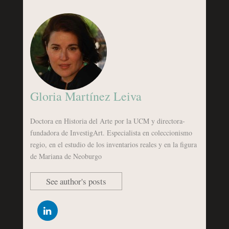
Gloria Martínez Leiva
Doctora en Historia del Arte por la UCM y directora-
fundadora de InvestigArt. Especialista en coleccionismo
regio, en el estudio de los inventarios reales y en la figura
de Mariana de Neoburgo
See author's posts