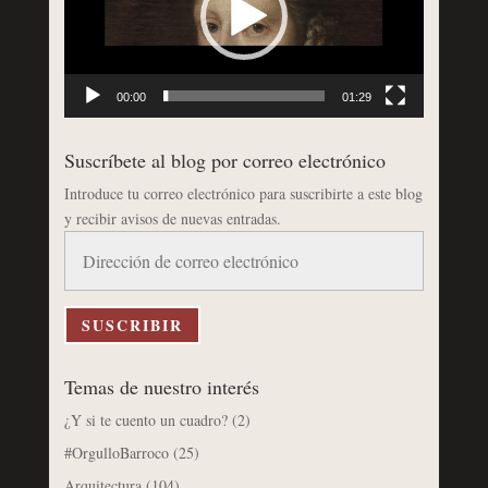
00:00
01:29
Suscríbete al blog por correo electrónico
Introduce tu correo electrónico para suscribirte a este blog
y recibir avisos de nuevas entradas.
Dirección
de
correo
electrónico
SUSCRIBIR
Temas de nuestro interés
¿Y si te cuento un cuadro?
(2)
#OrgulloBarroco
(25)
Arquitectura
(104)