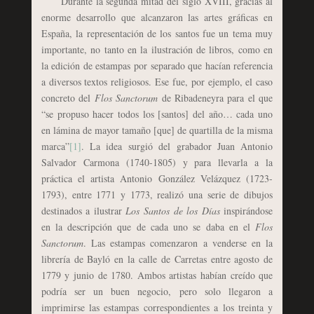
Durante la segunda mitad del siglo XVIII, gracias al
enorme desarrollo que alcanzaron las artes gráficas en
España, la representación de los santos fue un tema muy
importante, no tanto en la ilustración de libros, como en
la edición de estampas por separado que hacían referencia
a diversos textos religiosos. Ese fue, por ejemplo, el caso
concreto del
Flos Sanctorum
de Ribadeneyra para el que
“se propuso hacer todos los [santos] del año… cada uno
en lámina de mayor tamaño [que] de quartilla de la misma
marca”
[1]
. La idea surgió del grabador Juan Antonio
Salvador Carmona (1740-1805) y para llevarla a la
práctica el artista Antonio González Velázquez (1723-
1793), entre 1771 y 1773, realizó una serie de dibujos
destinados a ilustrar
Los Santos de los Días
inspirándose
en la descripción que de cada uno se daba en el
Flos
Sanctorum
. Las estampas comenzaron a venderse en la
librería de Bayló en la calle de Carretas entre agosto de
1779 y junio de 1780. Ambos artistas habían creído que
podría ser un buen negocio, pero solo llegaron a
imprimirse las estampas correspondientes a los treinta y