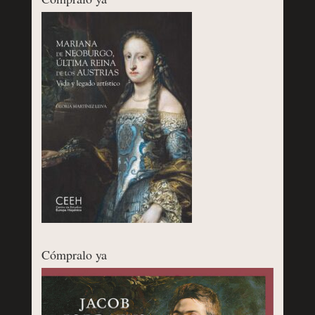
Cómpralo ya