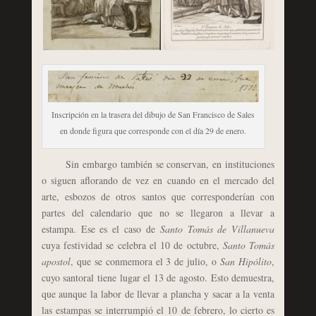
Inscripción en la trasera del dibujo de San Francisco de Sales
en donde figura que corresponde con el día 29 de enero.
Sin embargo también se conservan, en instituciones
o siguen aflorando de vez en cuando en el mercado del
arte, esbozos de otros santos que corresponderían con
partes del calendario que no se llegaron a llevar a
estampa. Ese es el caso de
Santo Tomás de Villanueva
cuya festividad se celebra el 10 de octubre,
Santo Tomás
apostol
, que se conmemora el 3 de julio, o
San Hipólito
,
cuyo santoral tiene lugar el 13 de agosto. Esto demuestra,
que aunque la labor de llevar a plancha y sacar a la venta
las estampas se interrumpió el 10 de febrero, lo cierto es