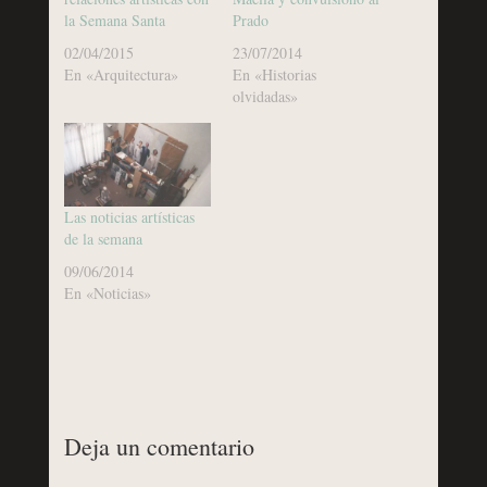
la Semana Santa
Prado
02/04/2015
23/07/2014
En «Arquitectura»
En «Historias
olvidadas»
Las noticias artísticas
de la semana
09/06/2014
En «Noticias»
Deja un comentario