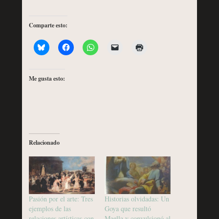
Comparte esto:
Me gusta esto:
Relacionado
Pasión por el arte: Tres
Historias olvidadas: Un
ejemplos de las
Goya que resultó
relaciones artísticas con
Maella y convulsionó al