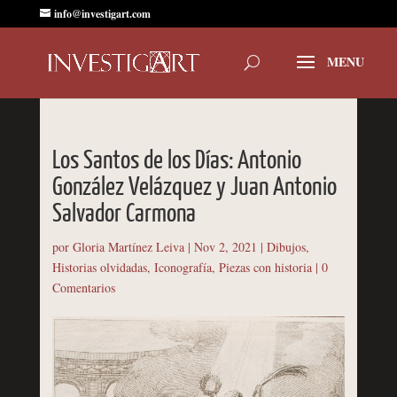
info@investigart.com
Los Santos de los Días: Antonio
González Velázquez y Juan Antonio
Salvador Carmona
por
Gloria Martínez Leiva
|
Nov 2, 2021
|
Dibujos
,
Historias olvidadas
,
Iconografía
,
Piezas con historia
|
0
Comentarios