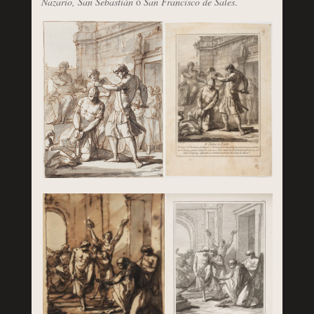
Nazario,
San Sebastián
o
San Francisco de Sales
.