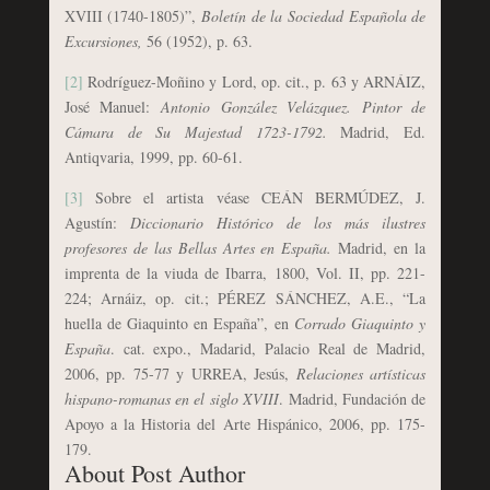
XVIII (1740-1805)”,
Boletín de la Sociedad Española de
Excursiones,
56 (1952), p. 63.
[2]
Rodríguez-Moñino y Lord, op. cit., p. 63 y ARNÁIZ,
José Manuel:
Antonio González Velázquez. Pintor de
Cámara de Su Majestad 1723-1792.
Madrid, Ed.
Antiqvaria, 1999, pp. 60-61.
[3]
Sobre el artista véase CEÁN BERMÚDEZ, J.
Agustín:
Diccionario Histórico de los más ilustres
profesores de las Bellas Artes en España.
Madrid, en la
imprenta de la viuda de Ibarra, 1800, Vol. II, pp. 221-
224; Arnáiz, op. cit.; PÉREZ SÁNCHEZ, A.E., “La
huella de Giaquinto en España”, en
Corrado Giaquinto y
España
. cat. expo., Madarid, Palacio Real de Madrid,
2006, pp. 75-77 y URREA, Jesús,
Relaciones artísticas
hispano-romanas en el siglo XVIII
. Madrid, Fundación de
Apoyo a la Historia del Arte Hispánico, 2006, pp. 175-
179.
About Post Author