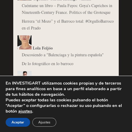
Cuéntame un libro – Paula Fayos: Goya’s Caprichos in
Nineteenth-Century France. Politics of the Grotesque
Herrera “el Mozo” y el Barroco total: #OrgulloBarroco
en el Prado
Lola Feijóo
Descosiendo a "Balenciaga y la pintura española"
De lo fotográfico en lo barroco
En INVESTIGART utilizamos cookies propias y de terceros
@Invertirenarte
para fines analíticos en base a un perfil elaborado a partir
Un autorretrato de Rembrandt, ¿de 650 libras a 16
de tus hábitos de navegación.
millones?
Puedes aceptar todas las cookies pulsando el botón
“Aceptar” o configurarlas o rechazar su uso pulsando en el
Las mejores ventas barrocas de los últimos años en
botón
ajustes
.
España
Aceptar
Ajustes