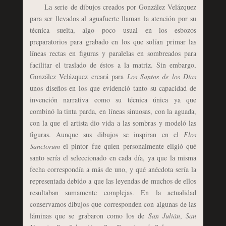
La serie de dibujos creados por González Velázquez
para ser llevados al aguafuerte llaman la atención por su
técnica suelta, algo poco usual en los esbozos
preparatorios para grabado en los que solían primar las
líneas rectas en figuras y paralelas en sombreados para
facilitar el traslado de éstos a la matriz. Sin embargo,
González Velázquez creará para
Los Santos de los Días
unos diseños en los que evidenció tanto su capacidad de
invención narrativa como su técnica única ya que
combinó la tinta parda, en líneas sinuosas, con la aguada,
con la que el artista dio vida a las sombras y modeló las
figuras. Aunque sus dibujos se inspiran en el
Flos
Sanctorum
el pintor fue quien personalmente eligió qué
santo sería el seleccionado en cada día, ya que la misma
fecha correspondía a más de uno, y qué anécdota sería la
representada debido a que las leyendas de muchos de ellos
resultaban sumamente complejas. En la actualidad
conservamos dibujos que corresponden con algunas de las
láminas que se grabaron como los de
San Julián
,
San