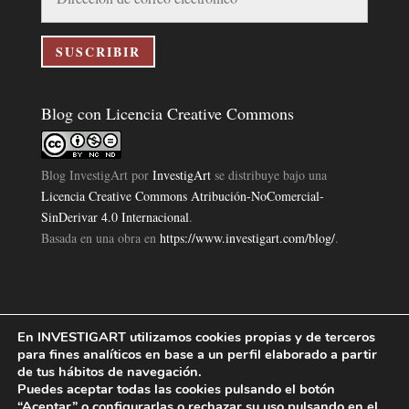
de
correo
electrónico
SUSCRIBIR
Blog con Licencia Creative Commons
Blog InvestigArt
por
InvestigArt
se distribuye bajo una
Licencia Creative Commons Atribución-NoComercial-
SinDerivar 4.0 Internacional
.
Basada en una obra en
https://www.investigart.com/blog/
.
En INVESTIGART utilizamos cookies propias y de terceros
Política de Privacidad
Aviso Legal
Política de Cookies
|
|
|
para fines analíticos en base a un perfil elaborado a partir
Diseño Pagina Web 4U
Investigart Copyright © 2019. |
de tus hábitos de navegación.
Puedes aceptar todas las cookies pulsando el botón
“Aceptar” o configurarlas o rechazar su uso pulsando en el