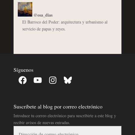
@osa_dias
El Barroco del Poder: arquitectura y urbanismo al
servicio de papas y reyes.
Síguenos
Facebook
YouTube
Instagram
Bluesky
Suscríbete al blog por correo electrónico
Introduce tu correo electrónico para suscribirte a este blog y
recibir avisos de nuevas entradas.
Dirección