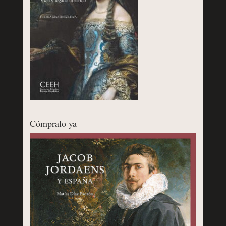
Cómpralo ya