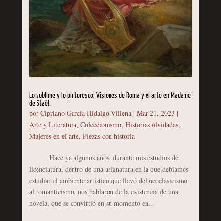
Lo sublime y lo pintoresco. Visiones de Roma y el arte en Madame
de Staël.
por
Cipriano García Hidalgo Villena
|
Mar 21, 2023
|
Arte y Literatura
,
Coleccionismo
,
Historias olvidadas
,
Mujeres en el arte
,
Piezas con historia
Hace ya algunos años, durante mis estudios de
licenciatura, dentro de una asignatura en la que debíamos
estudiar el ambiente artístico que llevó del neoclasicismo
al romanticismo, nos hablaron de la existencia de una
novela, que se convirtió en su momento en...