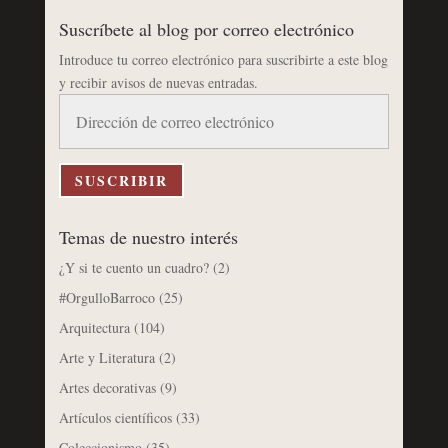
Suscríbete al blog por correo electrónico
Introduce tu correo electrónico para suscribirte a este blog
y recibir avisos de nuevas entradas.
Dirección
de
correo
electrónico
SUSCRIBIR
Temas de nuestro interés
¿Y si te cuento un cuadro?
(2)
#OrgulloBarroco
(25)
Arquitectura
(104)
Arte y Literatura
(2)
Artes decorativas
(9)
Artículos científicos
(33)
Coleccionismo
(35)