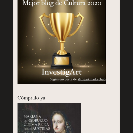
Cómpralo ya