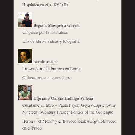
Hispánica en el s. XVI (II)
Begoña Mosquera García
Un paseo por la naturaleza
Una de libros, vídeos y fotografía
berninirocks
Las sombras del barroco en Roma
O tienes amor o comes barro
Cipriano García Hidalgo Villena
Cuéntame un libro – Paula Fayos: Goya’s Caprichos in
Nineteenth-Century France. Politics of the Grotesque
Herrera “el Mozo” y el Barroco total: #OrgulloBarroco
en el Prado