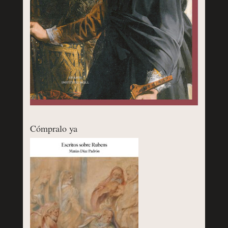
Cómpralo ya