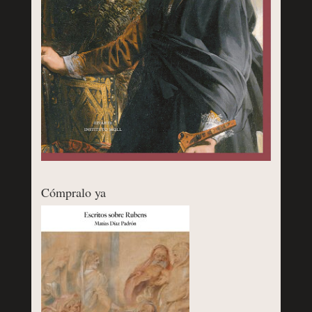
Cómpralo ya