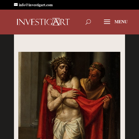
info@investigart.com