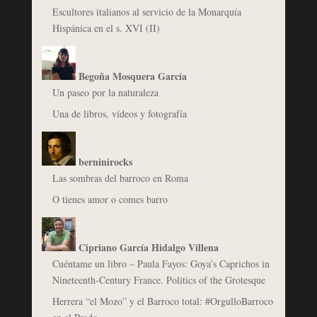
Escultores italianos al servicio de la Monarquía
Hispánica en el s. XVI (II)
Begoña Mosquera García
Un paseo por la naturaleza
Una de libros, vídeos y fotografía
berninirocks
Las sombras del barroco en Roma
O tienes amor o comes barro
Cipriano García Hidalgo Villena
Cuéntame un libro – Paula Fayos: Goya’s Caprichos in
Nineteenth-Century France. Politics of the Grotesque
Herrera “el Mozo” y el Barroco total: #OrgulloBarroco