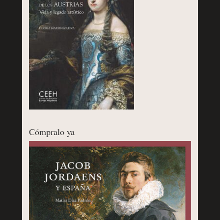
Cómpralo ya