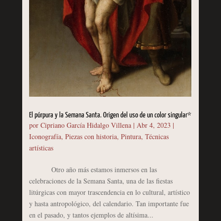
El púrpura y la Semana Santa. Origen del uso de un color singular*
por
Cipriano García Hidalgo Villena
|
Abr 4, 2023
|
Iconografía
,
Piezas con historia
,
Pintura
,
Técnicas
artísticas
Otro año más estamos inmersos en las
celebraciones de la Semana Santa, una de las fiestas
litúrgicas con mayor trascendencia en lo cultural, artístico
y hasta antropológico, del calendario. Tan importante fue
en el pasado, y tantos ejemplos de altísima...