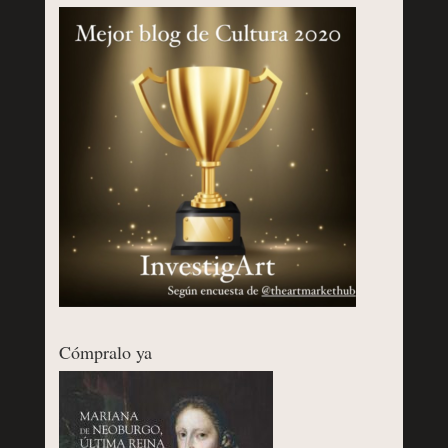
Cómpralo ya