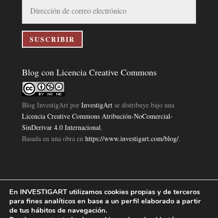
Dirección
de
correo
electrónico
SUSCRIBIR
Blog con Licencia Creative Commons
Blog InvestigArt
por
InvestigArt
se distribuye bajo una
Licencia Creative Commons Atribución-NoComercial-
SinDerivar 4.0 Internacional
.
Basada en una obra en
https://www.investigart.com/blog/
.
En INVESTIGART utilizamos cookies propias y de terceros
Política de Privacidad
Aviso Legal
Política de Cookies
|
|
|
para fines analíticos en base a un perfil elaborado a partir
Diseño Pagina Web 4U
Investigart Copyright © 2019. |
de tus hábitos de navegación.