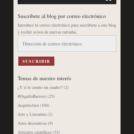
Suscríbete al blog por correo electrónico
Introduce tu correo electrónico para suscribirte a este blog
y recibir avisos de nuevas entradas.
Dirección
de
correo
electrónico
SUSCRIBIR
Temas de nuestro interés
¿Y si te cuento un cuadro?
(2)
#OrgulloBarroco
(25)
Arquitectura
(104)
Arte y Literatura
(2)
Artes decorativas
(9)
Artículos científicos
(33)