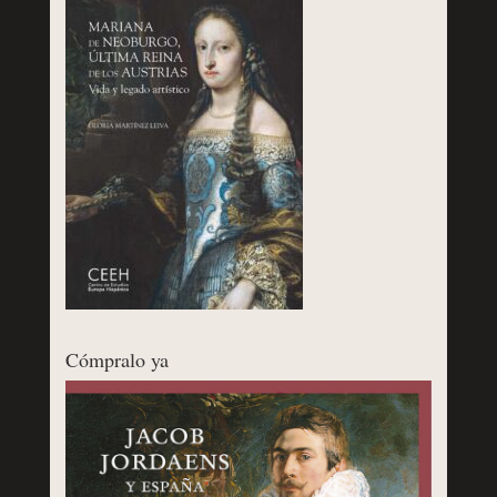
Cómpralo ya