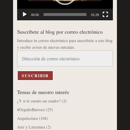
00:00
01:29
Suscríbete al blog por correo electrónico
Introduce tu correo electrónico para suscribirte a este blog
y recibir avisos de nuevas entradas.
Dirección
de
correo
electrónico
SUSCRIBIR
Temas de nuestro interés
¿Y si te cuento un cuadro?
(2)
#OrgulloBarroco
(25)
Arquitectura
(104)
Arte y Literatura
(2)