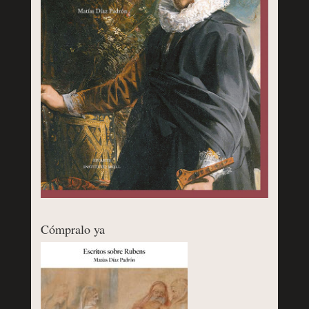
Cómpralo ya