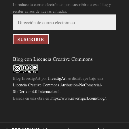
Introduce tu correo electrónico para suscribirte a este blog y
recibir avisos de nuevas entradas.
Dirección
de
correo
electrónico
SUSCRIBIR
Blog con Licencia Creative Commons
Blog InvestigArt
por
InvestigArt
se distribuye bajo una
Licencia Creative Commons Atribución-NoComercial-
SinDerivar 4.0 Internacional
.
Basada en una obra en
https://www.investigart.com/blog/
.