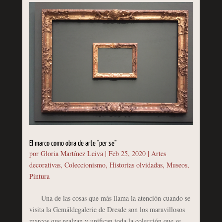
El marco como obra de arte "per se"
por
Gloria Martínez Leiva
|
Feb 25, 2020
|
Artes
decorativas
,
Coleccionismo
,
Historias olvidadas
,
Museos
,
Pintura
Una de las cosas que más llama la atención cuando se
visita la Gemäldegalerie de Dresde son los maravillosos
marcos que realzan y unifican toda la colección que se