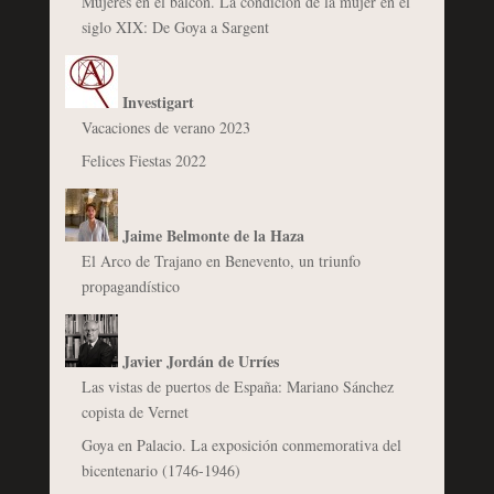
Mujeres en el balcón. La condición de la mujer en el
siglo XIX: De Goya a Sargent
Investigart
Vacaciones de verano 2023
Felices Fiestas 2022
Jaime Belmonte de la Haza
El Arco de Trajano en Benevento, un triunfo
propagandístico
Javier Jordán de Urríes
Las vistas de puertos de España: Mariano Sánchez
copista de Vernet
Goya en Palacio. La exposición conmemorativa del
bicentenario (1746-1946)