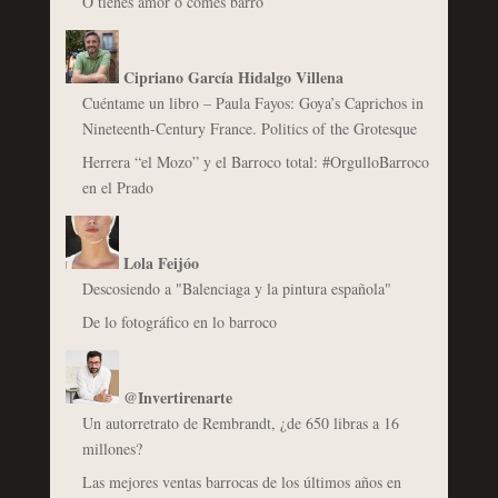
O tienes amor o comes barro
Cipriano García Hidalgo Villena
Cuéntame un libro – Paula Fayos: Goya’s Caprichos in
Nineteenth-Century France. Politics of the Grotesque
Herrera “el Mozo” y el Barroco total: #OrgulloBarroco
en el Prado
Lola Feijóo
Descosiendo a "Balenciaga y la pintura española"
De lo fotográfico en lo barroco
@Invertirenarte
Un autorretrato de Rembrandt, ¿de 650 libras a 16
millones?
Las mejores ventas barrocas de los últimos años en