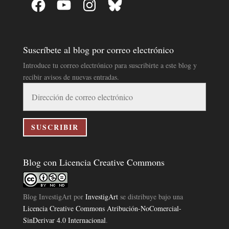
Suscríbete al blog por correo electrónico
Introduce tu correo electrónico para suscribirte a este blog y
recibir avisos de nuevas entradas.
Dirección
de
correo
electrónico
SUSCRIBIR
Blog con Licencia Creative Commons
Blog InvestigArt
por
InvestigArt
se distribuye bajo una
Licencia Creative Commons Atribución-NoComercial-
SinDerivar 4.0 Internacional
.