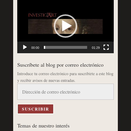
Reproductor
de
vídeo
00:00
01:29
Suscríbete al blog por correo electrónico
Introduce tu correo electrónico para suscribirte a este blog
y recibir avisos de nuevas entradas.
Dirección
de
correo
electrónico
SUSCRIBIR
Temas de nuestro interés