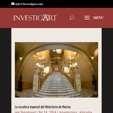
info@investigart.com
La escalera Imperial del Ministerio de Marina
por
Investigart
|
Jul 18, 2014
|
Arquitectura
,
Artículos