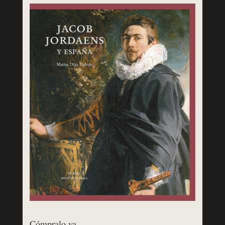
Cómpralo ya