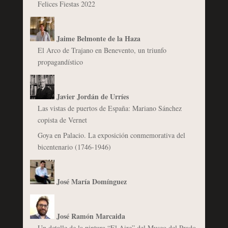
Felices Fiestas 2022
Jaime Belmonte de la Haza
El Arco de Trajano en Benevento, un triunfo
propagandístico
Javier Jordán de Urríes
Las vistas de puertos de España: Mariano Sánchez
copista de Vernet
Goya en Palacio. La exposición conmemorativa del
bicentenario (1746-1946)
José María Domínguez
José Ramón Marcaida
Un detalle de la pintura “El Aire” del Museo del Prado