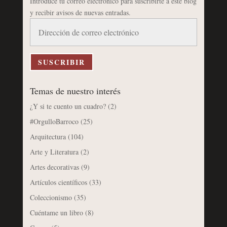
Introduce tu correo electrónico para suscribirte a este blog
y recibir avisos de nuevas entradas.
Dirección
de
correo
electrónico
SUSCRIBIR
Temas de nuestro interés
¿Y si te cuento un cuadro?
(2)
#OrgulloBarroco
(25)
Arquitectura
(104)
Arte y Literatura
(2)
Artes decorativas
(9)
Artículos científicos
(33)
Coleccionismo
(35)
Cuéntame un libro
(8)