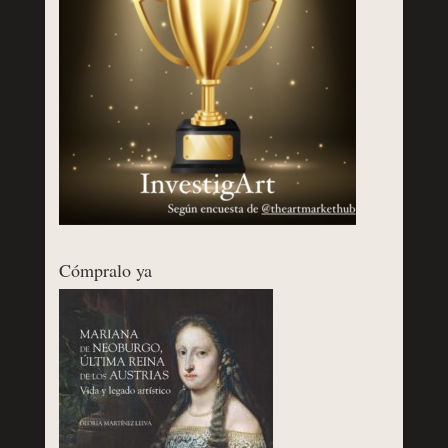
Cómpralo ya