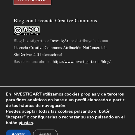
Blog con Licencia Creative Commons
Blog InvestigArt
por
InvestigArt
se distribuye bajo una
Licencia Creative Commons Atribución-NoComercial-
SinDerivar 4.0 Internacional
.
Basada en una obra en
https://www.investigart.com/blog/
.
En INVESTIGART utilizamos cookies propias y de terceros
Política de Privacidad
Aviso Legal
Política de Cookies
|
|
|
para fines analíticos en base a un perfil elaborado a partir
Diseño Pagina Web 4U
Investigart Copyright © 2019. |
de tus hábitos de navegación.
Puedes aceptar todas las cookies pulsando el botón
“Aceptar” o configurarlas o rechazar su uso pulsando en el
botón
ajustes
.
Aceptar
Ajustes