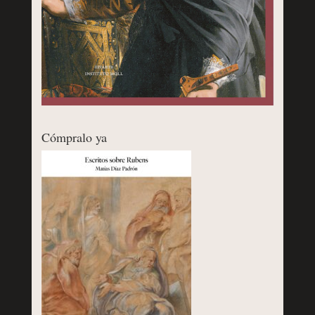
Cómpralo ya