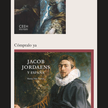
Cómpralo ya