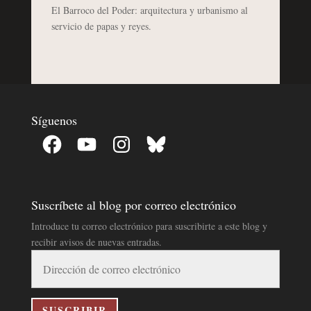
El Barroco del Poder: arquitectura y urbanismo al
servicio de papas y reyes.
Síguenos
Facebook
YouTube
Instagram
Bluesky
Suscríbete al blog por correo electrónico
Introduce tu correo electrónico para suscribirte a este blog y
recibir avisos de nuevas entradas.
Dirección
de
correo
electrónico
SUSCRIBIR