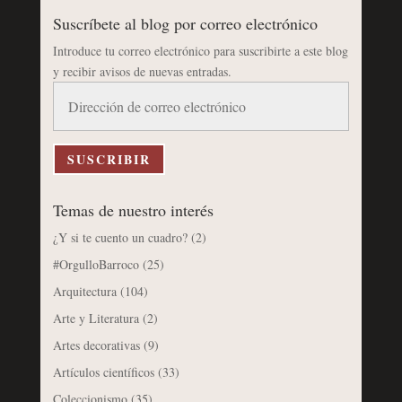
Suscríbete al blog por correo electrónico
Introduce tu correo electrónico para suscribirte a este blog
y recibir avisos de nuevas entradas.
Dirección
de
correo
electrónico
SUSCRIBIR
Temas de nuestro interés
¿Y si te cuento un cuadro?
(2)
#OrgulloBarroco
(25)
Arquitectura
(104)
Arte y Literatura
(2)
Artes decorativas
(9)
Artículos científicos
(33)
Coleccionismo
(35)