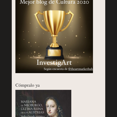
Cómpralo ya