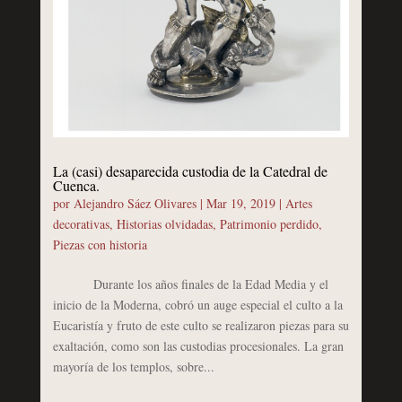
La (casi) desaparecida custodia de la Catedral de
Cuenca.
por
Alejandro Sáez Olivares
|
Mar 19, 2019
|
Artes
decorativas
,
Historias olvidadas
,
Patrimonio perdido
,
Piezas con historia
Durante los años finales de la Edad Media y el
inicio de la Moderna, cobró un auge especial el culto a la
Eucaristía y fruto de este culto se realizaron piezas para su
exaltación, como son las custodias procesionales. La gran
mayoría de los templos, sobre...