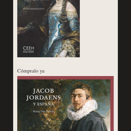
Cómpralo ya