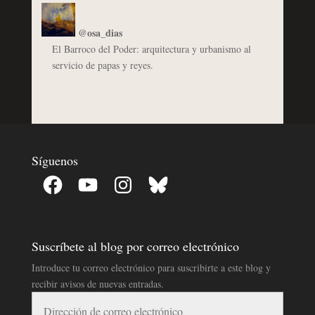
@osa_dias
El Barroco del Poder: arquitectura y urbanismo al
servicio de papas y reyes.
Síguenos
Facebook
YouTube
Instagram
Bluesky
Suscríbete al blog por correo electrónico
Introduce tu correo electrónico para suscribirte a este blog y
recibir avisos de nuevas entradas.
Dirección