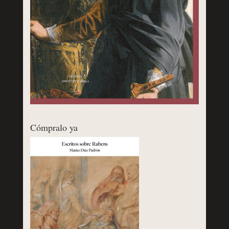
Cómpralo ya