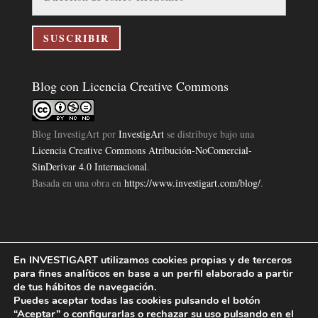
de
correo
electrónico
SUSCRIBIR
Blog con Licencia Creative Commons
Blog InvestigArt
por
InvestigArt
se distribuye bajo una
Licencia Creative Commons Atribución-NoComercial-
SinDerivar 4.0 Internacional
.
Basada en una obra en
https://www.investigart.com/blog/
.
En INVESTIGART utilizamos cookies propias y de terceros
Política de Privacidad
Aviso Legal
Política de Cookies
|
|
|
para fines analíticos en base a un perfil elaborado a partir
Diseño Pagina Web 4U
Investigart Copyright © 2019. |
de tus hábitos de navegación.
Puedes aceptar todas las cookies pulsando el botón
“Aceptar” o configurarlas o rechazar su uso pulsando en el