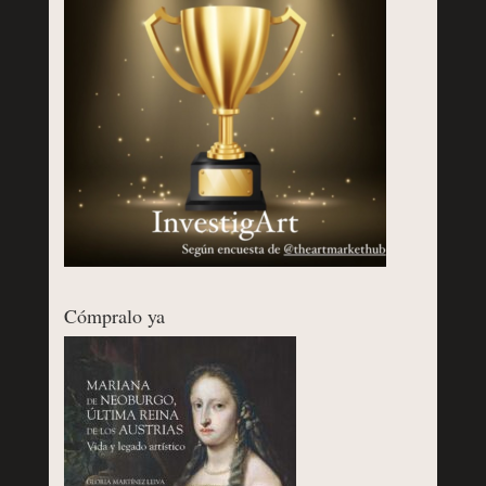
Cómpralo ya