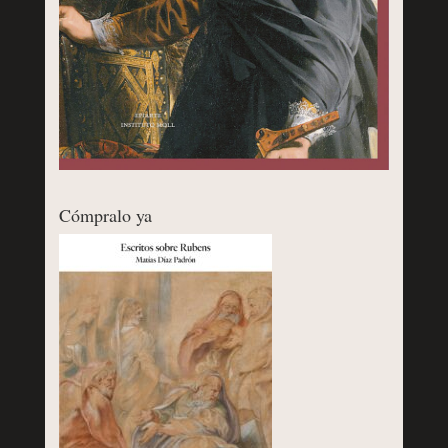
Cómpralo ya