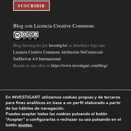
electrónico
SUSCRIBIR
Blog con Licencia Creative Commons
Blog InvestigArt
por
InvestigArt
se distribuye bajo una
Licencia Creative Commons Atribución-NoComercial-
SinDerivar 4.0 Internacional
.
Basada en una obra en
https://www.investigart.com/blog/
.
En INVESTIGART utilizamos cookies propias y de terceros
Política de Privacidad
Aviso Legal
Política de Cookies
|
|
|
para fines analíticos en base a un perfil elaborado a partir
Diseño Pagina Web 4U
Investigart Copyright © 2019. |
de tus hábitos de navegación.
Puedes aceptar todas las cookies pulsando el botón
“Aceptar” o configurarlas o rechazar su uso pulsando en el
botón
ajustes
.