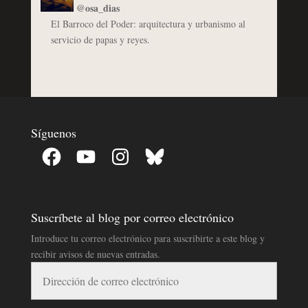
@osa_dias
El Barroco del Poder: arquitectura y urbanismo al
servicio de papas y reyes.
Síguenos
Facebook
YouTube
Instagram
Bluesky
Suscríbete al blog por correo electrónico
Introduce tu correo electrónico para suscribirte a este blog y
recibir avisos de nuevas entradas.
Dirección
de
correo