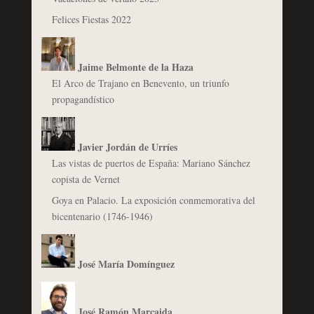
Felices Fiestas 2022
Jaime Belmonte de la Haza
El Arco de Trajano en Benevento, un triunfo
propagandístico
Javier Jordán de Urríes
Las vistas de puertos de España: Mariano Sánchez
copista de Vernet
Goya en Palacio. La exposición conmemorativa del
bicentenario (1746-1946)
José María Domínguez
José Ramón Marcaida