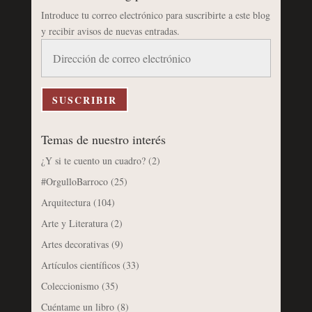
Introduce tu correo electrónico para suscribirte a este blog
y recibir avisos de nuevas entradas.
Dirección
de
correo
electrónico
SUSCRIBIR
Temas de nuestro interés
¿Y si te cuento un cuadro?
(2)
#OrgulloBarroco
(25)
Arquitectura
(104)
Arte y Literatura
(2)
Artes decorativas
(9)
Artículos científicos
(33)
Coleccionismo
(35)
Cuéntame un libro
(8)