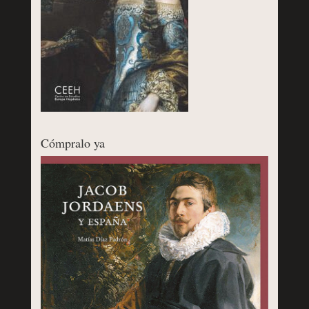
Cómpralo ya