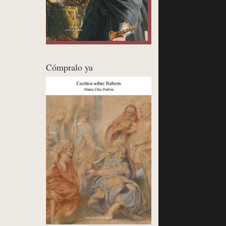
Cómpralo ya