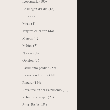
Iconografía
(100)
La imagen del día
(18)
Libros
(9)
Moda
(4)
Mujeres en el arte
(44)
Museos
(42)
Música
(7)
Noticias
(87)
Opinión
(36)
Patrimonio perdido
(53)
Piezas con historia
(141)
Pintura
(184)
Restauración del Patrimonio
(30)
Retratos de mujer
(23)
Sitios Reales
(53)