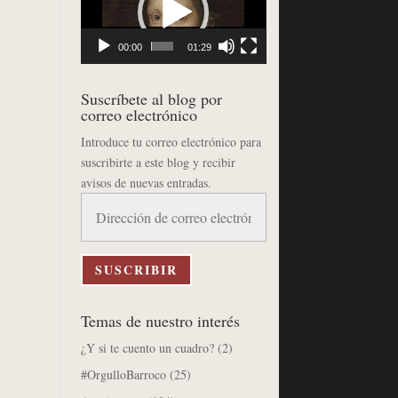
vídeo
00:00
01:29
Suscríbete al blog por
correo electrónico
Introduce tu correo electrónico para
suscribirte a este blog y recibir
avisos de nuevas entradas.
Dirección
de
correo
electrónico
SUSCRIBIR
Temas de nuestro interés
¿Y si te cuento un cuadro?
(2)
#OrgulloBarroco
(25)