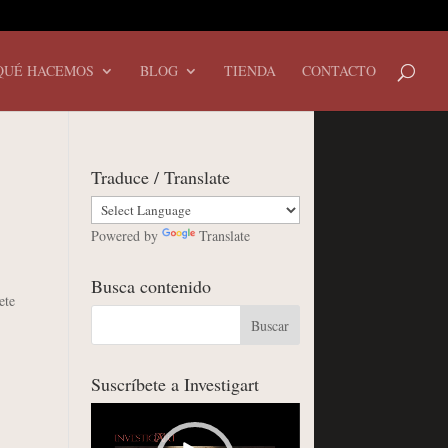
QUÉ HACEMOS
BLOG
TIENDA
CONTACTO
Traduce / Translate
Powered by
Translate
Busca contenido
ete
Suscríbete a Investigart
Reproductor
de