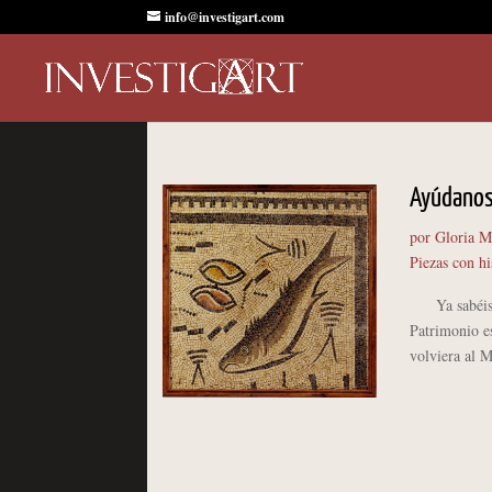
info@investigart.com
Ayúdanos
por
Gloria M
Piezas con hi
Ya sabéis qu
Patrimonio es
volviera al M