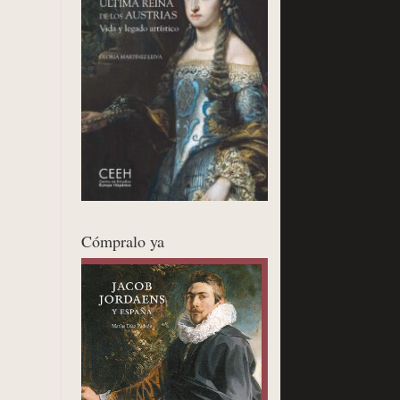
Cómpralo ya