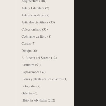
Arquitectura
(104)
Arte y Literatura
(2)
Artes decorativas
(9)
Artículos científicos
(33)
Coleccionismo
(35)
Cuéntame un libro
(8)
Cursos
(5)
Dibujos
(6)
El Rincón del Sereno
(12)
Escultura
(53)
Exposiciones
(32)
Flores y plantas en los cuadros
(1)
Fotografía
(7)
Galerías
(6)
Historias olvidadas
(202)