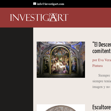
info@investigart.com
“El Desce
comitent
por
Eva Vera
Pintura
Siempre suel
siempre tenía
imagen y no o
Escultore