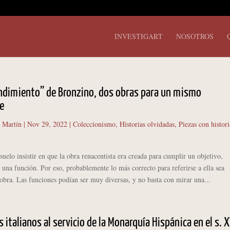
INVESTIGART
NOSOTROS
ndimiento” de Bronzino, dos obras para un mismo
e
 Martín
|
Nov 29, 2022
|
Coleccionismo
,
Historias olvidadas
,
Piezas con histori
o insistir en que la obra renacentista era creada para cumplir un objetivo,
 una función. Por eso, probablemente lo más correcto para referirse a ella sea
bra. Las funciones podían ser muy diversas, y no basta con mirar una...
s italianos al servicio de la Monarquía Hispánica en el s. X