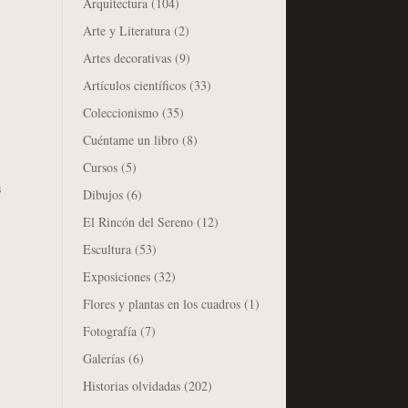
Arquitectura
(104)
Arte y Literatura
(2)
Artes decorativas
(9)
Artículos científicos
(33)
Coleccionismo
(35)
Cuéntame un libro
(8)
Cursos
(5)
s
Dibujos
(6)
El Rincón del Sereno
(12)
Escultura
(53)
Exposiciones
(32)
Flores y plantas en los cuadros
(1)
Fotografía
(7)
Galerías
(6)
Historias olvidadas
(202)