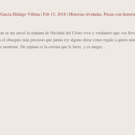
 García Hidalgo Villena
|
Feb 13, 2018
|
Historias olvidadas
,
Piezas con histori
ue se me envió la mañana de Navidad del Cristo vivo y verdadero que vos llevá
s el obsequio más precioso que jamás rey alguno diese como regalo a quien má
le mostrase. De espinas es la corona que le hiere, y es sangre...