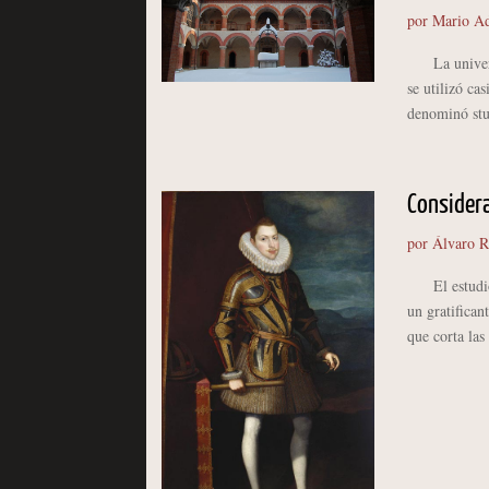
por
Mario Ad
La universid
se utilizó ca
denominó stu
Considera
por
Álvaro 
El estudio de
un gratifican
que corta las 