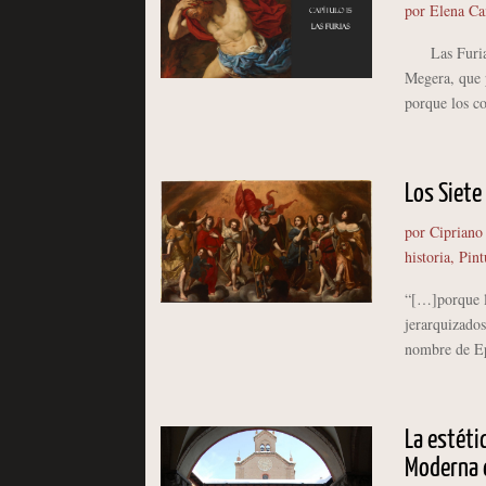
por
Elena C
Las Furias e
Megera, que p
porque los co
Los Siete
por
Cipriano
historia
,
Pint
“[…]porque lo
jerarquizados
nombre de Epi
La estéti
Moderna 