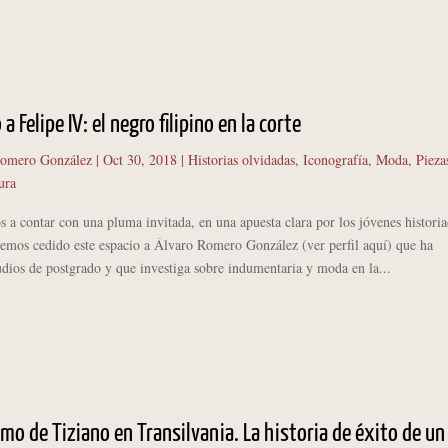
a Felipe IV: el negro filipino en la corte
Romero González
|
Oct 30, 2018
|
Historias olvidadas
,
Iconografía
,
Moda
,
Pieza
ura
a contar con una pluma invitada, en una apuesta clara por los jóvenes histori
hemos cedido este espacio a Álvaro Romero González (ver perfil aquí) que ha
udios de postgrado y que investiga sobre indumentaria y moda en la...
omo de Tiziano en Transilvania. La historia de éxito de un