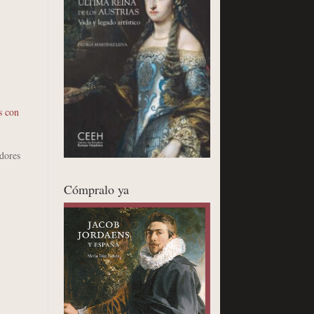
s con
adores
Cómpralo ya