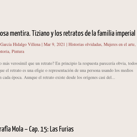
sa mentira. Tiziano y los retratos de la familia imperial
 García Hidalgo Villena
|
Mar 9, 2021
|
Historias olvidadas
,
Mujeres en el arte
,
storia
,
Pintura
s verosímil que un retrato? En principio la respuesta parecería obvia, todo
e el retrato es una efigie o representación de una persona usando los medios
n cada época. Aunque el retrato existe desde los orígenes casi del...
rafía Mola – Cap. 15: Las Furias