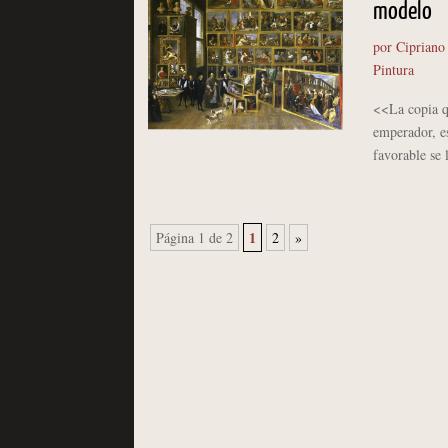
modelo
por
Cipriano
Pintura
<<La copia q
emperador, e
favorable se 
1
Página 1 de 2
2
»