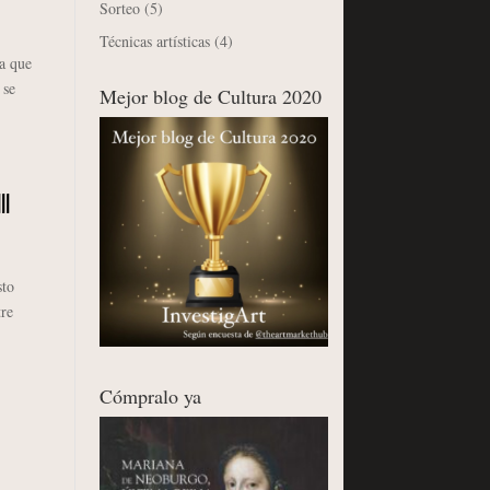
Sorteo
(5)
Técnicas artísticas
(4)
a que
 se
Mejor blog de Cultura 2020
II
sto
tre
Cómpralo ya