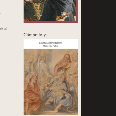
a
,
is al
Cómpralo ya
s