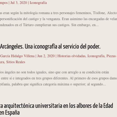
ampos
|
Jul 3, 2020
|
Iconografía
ran según la mitología romana a tres personajes femeninos, Tisífone, Alecto
ersonificación del castigo y la venganza. Eran asimimo las encargadas de vela
ndenados en el Tártaro cumplieran sus castigos. Sin embargo, en...
 Arcángeles. Una iconografía al servicio del poder.
 García Hidalgo Villena
|
Jun 2, 2020
|
Historias olvidadas
,
Iconografía
,
Piezas
ura
,
Sitios Reales
s ángeles no son todos iguales, sino que con arreglo a su condición están
 entre sí e integrados en tres grupos diferentes. Al primero de esos grupos damo
fanía, palabra que significa categoría máxima o superior; al segundo...
ca arquitectónica universitaria en los albores de la Edad
en España