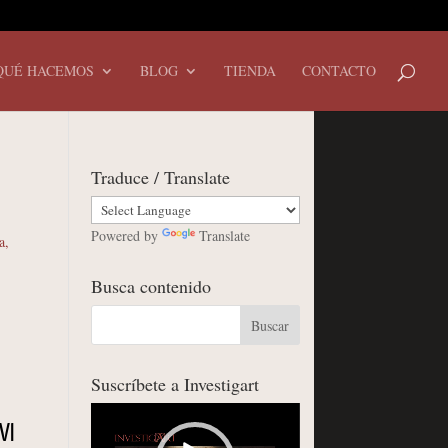
QUÉ HACEMOS
BLOG
TIENDA
CONTACTO
Traduce / Translate
Powered by
Translate
a
,
Busca contenido
Suscríbete a Investigart
Reproductor
VI
de