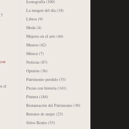
Iconografía
(100)
La imagen del día
(18)
 y
Libros
(9)
r
Moda
(4)
Mujeres en el arte
(44)
Museos
(42)
Música
(7)
 con
Noticias
(87)
Opinión
(36)
Patrimonio perdido
(53)
s el
Piezas con historia
(141)
Pintura
(184)
Restauración del Patrimonio
(30)
Retratos de mujer
(23)
Sitios Reales
(53)