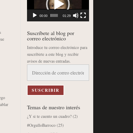
vídeo
,
00:00
01:29
s
Suscríbete al blog por
correo electrónico
que
Introduce tu correo electrónico para
suscribirte a este blog y recibir
avisos de nuevas entradas.
Dirección
de
correo
electrónico
SUSCRIBIR
ego
ablar
Temas de nuestro interés
¿Y si te cuento un cuadro?
(2)
#OrgulloBarroco
(25)