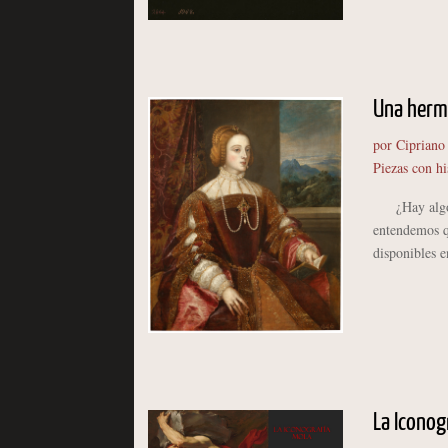
Una hermo
por
Cipriano
Piezas con hi
¿Hay algo má
entendemos qu
disponibles e
La Iconog