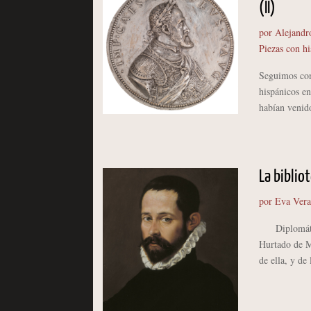
(II)
por
Alejandr
Piezas con hi
Seguimos con 
hispánicos en
habían venido
La biblio
por
Eva Vera
Diplomático,
Hurtado de M
de ella, y de