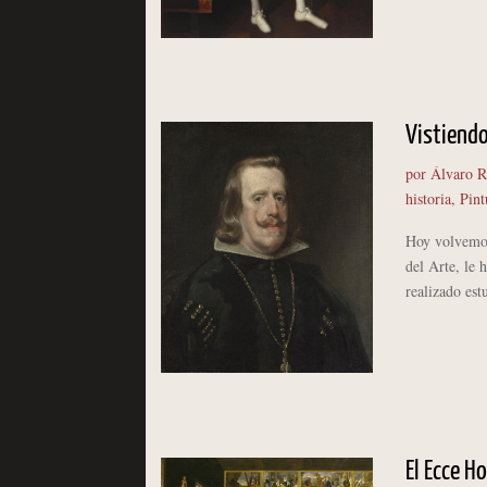
Vistiendo 
por
Álvaro 
historia
,
Pint
Hoy volvemos 
del Arte, le 
realizado est
El Ecce H