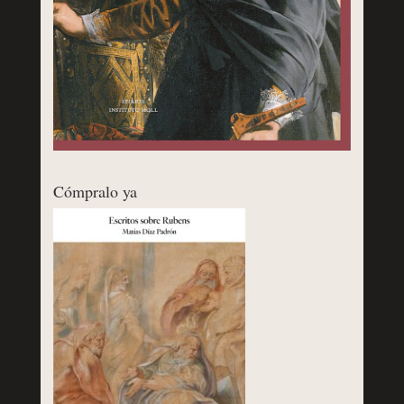
Cómpralo ya