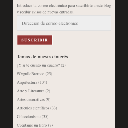
Introduce tu correo electrónico para suscribirte a este blog
y recibir avisos de nuevas entradas.
Dirección
de
correo
electrónico
SUSCRIBIR
Temas de nuestro interés
¿Y si te cuento un cuadro?
(2)
#OrgulloBarroco
(25)
Arquitectura
(104)
Arte y Literatura
(2)
Artes decorativas
(9)
Artículos científicos
(33)
Coleccionismo
(35)
Cuéntame un libro
(8)