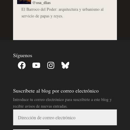
@osa_dias
El Barroco del Poder: arquitectura y urbanismo al
servicio de papas y reyes.
Síguenos
Facebook
YouTube
Instagram
Bluesky
Suscríbete al blog por correo electrónico
Introduce tu correo electrónico para suscribirte a este blog y
recibir avisos de nuevas entradas.
Dirección
de
correo