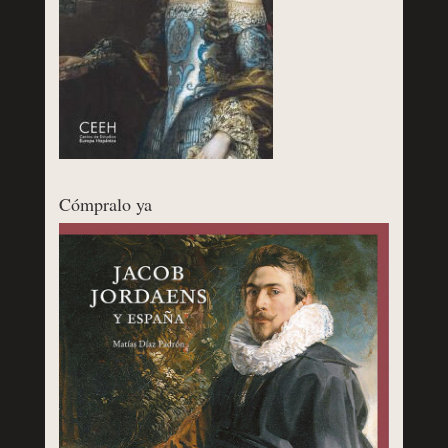
Cómpralo ya