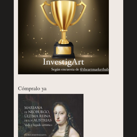
Cómpralo ya