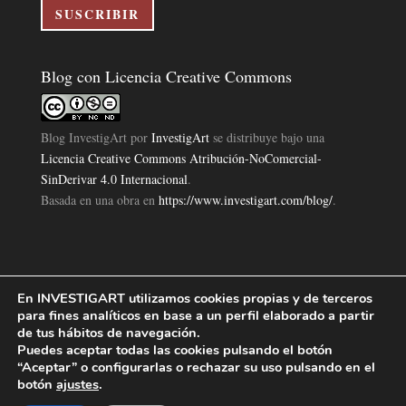
electrónico
SUSCRIBIR
Blog con Licencia Creative Commons
Blog InvestigArt
por
InvestigArt
se distribuye bajo una
Licencia Creative Commons Atribución-NoComercial-
SinDerivar 4.0 Internacional
.
Basada en una obra en
https://www.investigart.com/blog/
.
En INVESTIGART utilizamos cookies propias y de terceros
Política de Privacidad
Aviso Legal
Política de Cookies
|
|
|
para fines analíticos en base a un perfil elaborado a partir
Diseño Pagina Web 4U
Investigart Copyright © 2019. |
de tus hábitos de navegación.
Puedes aceptar todas las cookies pulsando el botón
“Aceptar” o configurarlas o rechazar su uso pulsando en el
botón
ajustes
.