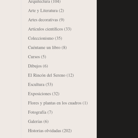
Arquitectura
(104)
Arte y Literatura
(2)
Artes decorativas
(9)
Artículos científicos
(33)
Coleccionismo
(35)
Cuéntame un libro
(8)
Cursos
(5)
Dibujos
(6)
El Rincón del Sereno
(12)
Escultura
(53)
Exposiciones
(32)
Flores y plantas en los cuadros
(1)
Fotografía
(7)
Galerías
(6)
Historias olvidadas
(202)