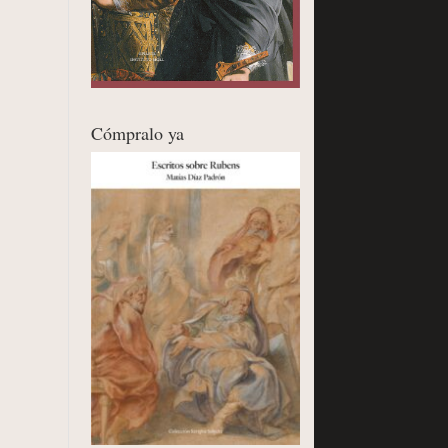
Cómpralo ya