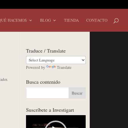
QUÉ HACEMOS
BLOG
TIENDA
CONTACTO
Traduce / Translate
Powered by
Translate
rador.
Busca contenido
Suscríbete a Investigart
Reproductor
de