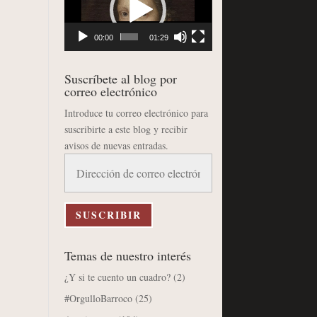
vídeo
00:00
01:29
Suscríbete al blog por
correo electrónico
Introduce tu correo electrónico para
suscribirte a este blog y recibir
avisos de nuevas entradas.
Dirección
de
correo
electrónico
SUSCRIBIR
Temas de nuestro interés
¿Y si te cuento un cuadro?
(2)
#OrgulloBarroco
(25)