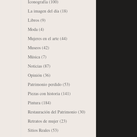
Iconografía
(100)
La imagen del día
(18)
Libros
(9)
Moda
(4)
Mujeres en el arte
(44)
Museos
(42)
Música
(7)
Noticias
(87)
Opinión
(36)
Patrimonio perdido
(53)
Piezas con historia
(141)
Pintura
(184)
Restauración del Patrimonio
(30)
Retratos de mujer
(23)
Sitios Reales
(53)