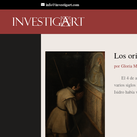
info@investigart.com
Los ori
por
Gloria M
El 4 de abri
varios siglos
Isidro había