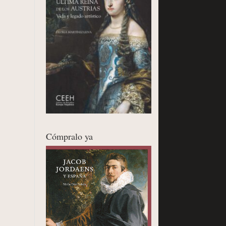
Cómpralo ya