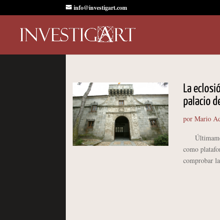
info@investigart.com
La eclosi
palacio d
por
Mario Ad
Últimamente 
como platafor
comprobar las