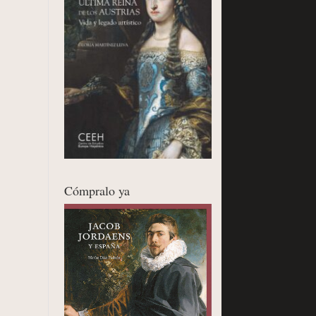
Cómpralo ya