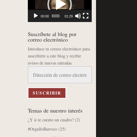
vídeo
00:00
01:29
Suscríbete al blog por
correo electrónico
Introduce tu correo electrónico para
suscribirte a este blog y recibir
avisos de nuevas entradas.
Dirección
de
correo
electrónico
SUSCRIBIR
Temas de nuestro interés
¿Y si te cuento un cuadro?
(2)
#OrgulloBarroco
(25)