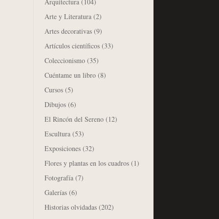
Arquitectura
(104)
Arte y Literatura
(2)
Artes decorativas
(9)
Artículos científicos
(33)
Coleccionismo
(35)
Cuéntame un libro
(8)
Cursos
(5)
Dibujos
(6)
El Rincón del Sereno
(12)
Escultura
(53)
Exposiciones
(32)
Flores y plantas en los cuadros
(1)
Fotografía
(7)
Galerías
(6)
Historias olvidadas
(202)