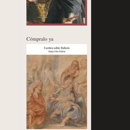
Cómpralo ya