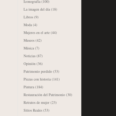
Iconografía
(100)
La imagen del día
(18)
Libros
(9)
Moda
(4)
Mujeres en el arte
(44)
Museos
(42)
Música
(7)
Noticias
(87)
Opinión
(36)
Patrimonio perdido
(53)
Piezas con historia
(141)
Pintura
(184)
Restauración del Patrimonio
(30)
Retratos de mujer
(23)
Sitios Reales
(53)