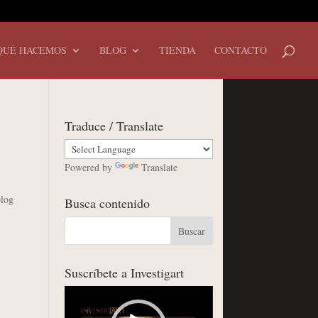
QUÉ HACEMOS
BLOG
TIENDA
CONTACTO
Traduce / Translate
Powered by
Translate
blog
Busca contenido
Suscríbete a Investigart
Reproductor
de