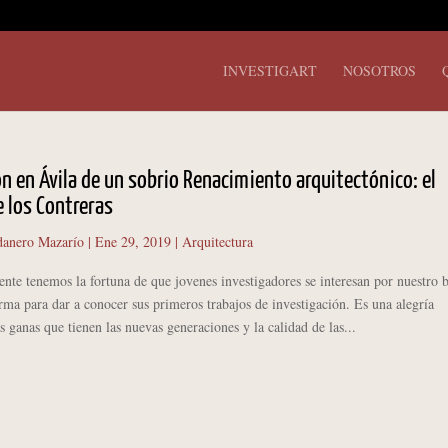
INVESTIGART
NOSOTROS
ón en Ávila de un sobrio Renacimiento arquitectónico: el
e los Contreras
anero Mazarío
|
Ene 29, 2019
|
Arquitectura
tenemos la fortuna de que jovenes investigadores se interesan por nuestro 
ma para dar a conocer sus primeros trabajos de investigación. Es una alegría
 ganas que tienen las nuevas generaciones y la calidad de las...