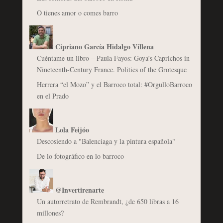
O tienes amor o comes barro
Cipriano García Hidalgo Villena
Cuéntame un libro – Paula Fayos: Goya’s Caprichos in
Nineteenth-Century France. Politics of the Grotesque
Herrera “el Mozo” y el Barroco total: #OrgulloBarroco
en el Prado
Lola Feijóo
Descosiendo a "Balenciaga y la pintura española"
De lo fotográfico en lo barroco
@Invertirenarte
Un autorretrato de Rembrandt, ¿de 650 libras a 16
millones?