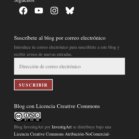
Facebook
YouTube
Instagram
Bluesky
Suscríbete al blog por correo electrónico
Introduce tu correo electrónico para suscribirte a este blog y
recibir avisos de nuevas entradas.
Dirección
de
correo
electrónico
SUSCRIBIR
Blog con Licencia Creative Commons
Blog InvestigArt
por
InvestigArt
se distribuye bajo una
Licencia Creative Commons Atribución-NoComercial-