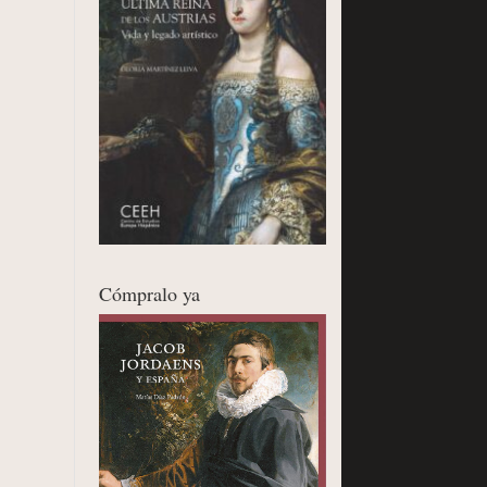
Cómpralo ya