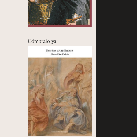
Cómpralo ya