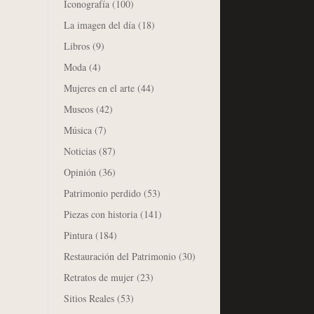
Iconografía
(100)
La imagen del día
(18)
Libros
(9)
Moda
(4)
Mujeres en el arte
(44)
Museos
(42)
Música
(7)
Noticias
(87)
Opinión
(36)
Patrimonio perdido
(53)
Piezas con historia
(141)
Pintura
(184)
Restauración del Patrimonio
(30)
Retratos de mujer
(23)
Sitios Reales
(53)