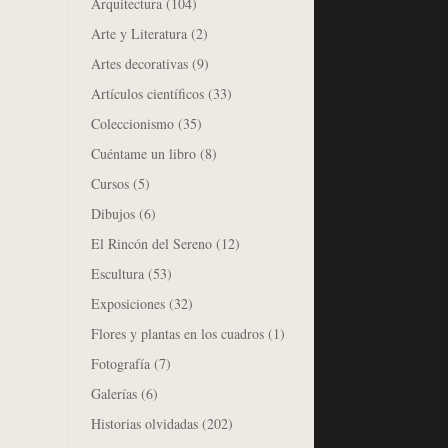
Arquitectura
(104)
Arte y Literatura
(2)
Artes decorativas
(9)
Artículos científicos
(33)
Coleccionismo
(35)
Cuéntame un libro
(8)
Cursos
(5)
Dibujos
(6)
El Rincón del Sereno
(12)
Escultura
(53)
Exposiciones
(32)
Flores y plantas en los cuadros
(1)
Fotografía
(7)
Galerías
(6)
Historias olvidadas
(202)