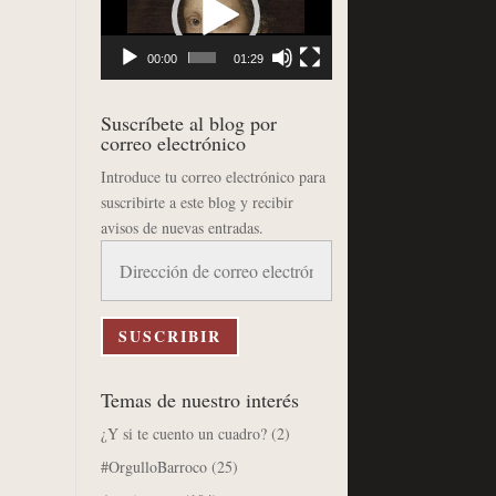
vídeo
00:00
01:29
Suscríbete al blog por
correo electrónico
Introduce tu correo electrónico para
suscribirte a este blog y recibir
avisos de nuevas entradas.
Dirección
de
correo
electrónico
SUSCRIBIR
Temas de nuestro interés
¿Y si te cuento un cuadro?
(2)
#OrgulloBarroco
(25)