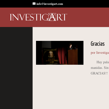
info@investigart.com
Gracias
por
Investiga
Hay palabras
manidas. Sin
GRACIAS!! Una