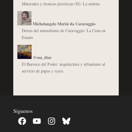
Materiales y técnicas pictóricas (II): La azurita
Michelangelo Merisi da Caravaggio
Detrás del naturalismo de Caravaggio: La Cena en
Emaús
@osa_dias
El Barroco del Poder: arquitectura y urbanismo al
servicio de papas y reyes.
Síguenos
Facebook
YouTube
Instagram
Bluesky