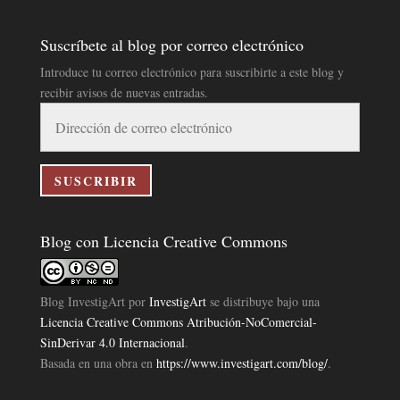
Suscríbete al blog por correo electrónico
Introduce tu correo electrónico para suscribirte a este blog y
recibir avisos de nuevas entradas.
Dirección
de
correo
electrónico
SUSCRIBIR
Blog con Licencia Creative Commons
Blog InvestigArt
por
InvestigArt
se distribuye bajo una
Licencia Creative Commons Atribución-NoComercial-
SinDerivar 4.0 Internacional
.
Basada en una obra en
https://www.investigart.com/blog/
.