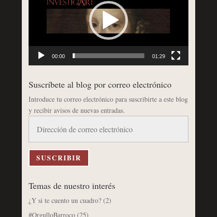
vídeo
00:00
01:29
Suscríbete al blog por correo electrónico
Introduce tu correo electrónico para suscribirte a este blog
y recibir avisos de nuevas entradas.
Dirección
de
correo
electrónico
SUSCRIBIR
Temas de nuestro interés
¿Y si te cuento un cuadro?
(2)
#OrgulloBarroco
(25)