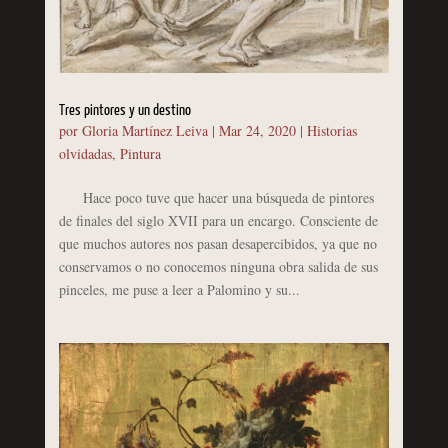
Tres pintores y un destino
por
Gloria Martínez Leiva
|
Mar 24, 2020
|
Historias
olvidadas
,
Pintura
Hace poco tuve que hacer una búsqueda de pintores
de finales del siglo XVII para un encargo. Consciente de
que muchos autores nos pasan desapercibidos, ya que no
conservamos o no conocemos ninguna obra salida de sus
pinceles, me puse a leer a Palomino y su...