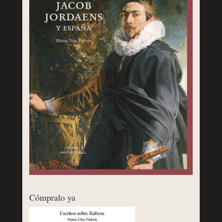
Cómpralo ya