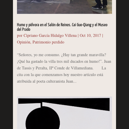
Humo y pólvora en el Salón de Reinos. Cai Guo-Qiang y el Museo
del Prado
por
Cipriano García Hidalgo Villena
|
Oct 10, 2017
|
Opinión
,
Patrimonio perdido
“Señores, yo me consumo. ¿Hay tan grande maravilla?
¡Qué ha gastado la villa tres mil ducados en humo!”. Juan
de Tassis y Peralta, IIº Conde de Villamediana. La
cita con la que comenzamos hoy nuestro artículo está
atribuida al poeta culteranista Juan...