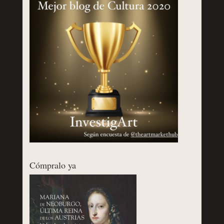
Cómpralo ya