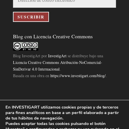
de
correo
electrónico
SUSCRIBIR
Blog con Licencia Creative Commons
Blog InvestigArt
por
InvestigArt
se distribuye bajo una
Licencia Creative Commons Atribución-NoComercial-
SinDerivar 4.0 Internacional
.
Basada en una obra en
https://www.investigart.com/blog/
.
En INVESTIGART utilizamos cookies propias y de terceros
Política de Privacidad
Aviso Legal
Política de Cookies
|
|
|
para fines analíticos en base a un perfil elaborado a partir
Diseño Pagina Web 4U
Investigart Copyright © 2019. |
de tus hábitos de navegación.
Puedes aceptar todas las cookies pulsando el botón