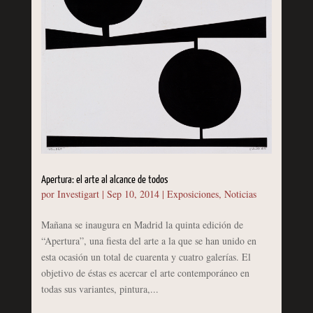
Apertura: el arte al alcance de todos
por
Investigart
|
Sep 10, 2014
|
Exposiciones
,
Noticias
Mañana se inaugura en Madrid la quinta edición de
“Apertura”, una fiesta del arte a la que se han unido en
esta ocasión un total de cuarenta y cuatro galerías. El
objetivo de éstas es acercar el arte contemporáneo en
todas sus variantes, pintura,...