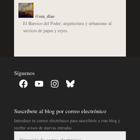
@osa_dias
El Barroco del Poder: arquitectura y urbanismo al
servicio de papas y reyes.
Síguenos
Facebook
YouTube
Instagram
Bluesky
Suscríbete al blog por correo electrónico
Introduce tu correo electrónico para suscribirte a este blog y
recibir avisos de nuevas entradas.
Dirección