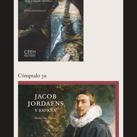
Cómpralo ya