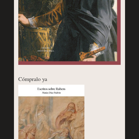
Cómpralo ya