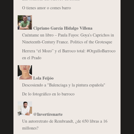
O tienes amor o comes barro
Cipriano García Hidalgo Villena
Cuéntame un libro – Paula Fayos: Goya’s Caprichos in
Nineteenth-Century France. Politics of the Grotesque
Herrera “el Mozo” y el Barroco total: #OrgulloBarroco
en el Prado
Lola Feijóo
Descosiendo a "Balenciaga y la pintura española"
De lo fotográfico en lo barroco
@Invertirenarte
Un autorretrato de Rembrandt, ¿de 650 libras a 16
millones?