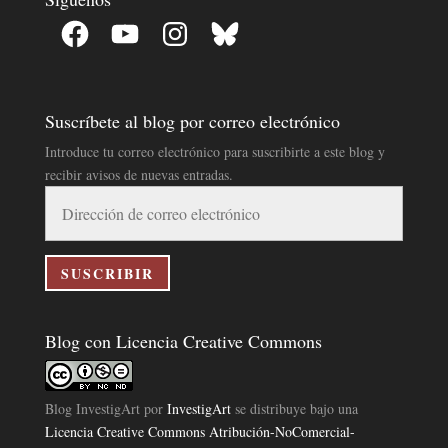
Facebook
YouTube
Instagram
Bluesky
Suscríbete al blog por correo electrónico
Introduce tu correo electrónico para suscribirte a este blog y
recibir avisos de nuevas entradas.
Dirección
de
correo
electrónico
SUSCRIBIR
Blog con Licencia Creative Commons
Blog InvestigArt
por
InvestigArt
se distribuye bajo una
Licencia Creative Commons Atribución-NoComercial-