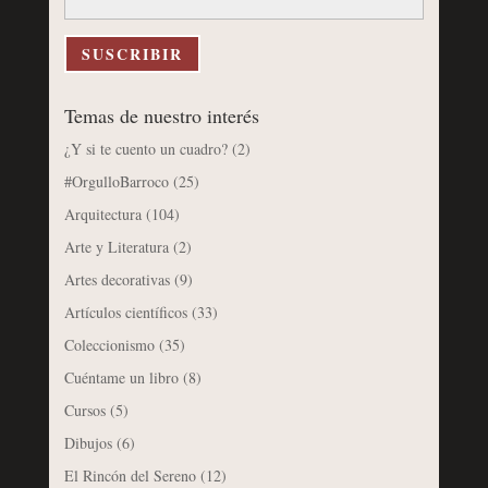
correo
electrónico
SUSCRIBIR
Temas de nuestro interés
¿Y si te cuento un cuadro?
(2)
#OrgulloBarroco
(25)
Arquitectura
(104)
Arte y Literatura
(2)
Artes decorativas
(9)
Artículos científicos
(33)
Coleccionismo
(35)
Cuéntame un libro
(8)
Cursos
(5)
Dibujos
(6)
El Rincón del Sereno
(12)