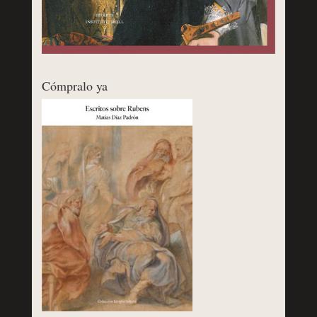
Cómpralo ya