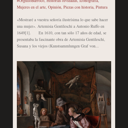
#OrgulloBarroco
,
Historias olvidadas
,
Iconografía
,
Mujeres en el arte
,
Opinión
,
Piezas con historia
,
Pintura
«Mostraré a vuestra señoría ilustrísima lo que sabe hacer
una mujer». Artemisia Gentileschi a Antonio Ruffo en
1649[1]. En 1610, con tan sólo 17 años de edad, se
presentaba la fascinante obra de Artemisia Gentileschi,
Susana y los viejos (Kunstsammlungen Graf von...