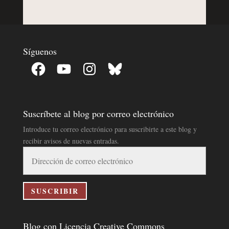
Síguenos
Facebook
YouTube
Instagram
Bluesky
Suscríbete al blog por correo electrónico
Introduce tu correo electrónico para suscribirte a este blog y
recibir avisos de nuevas entradas.
Dirección
de
correo
electrónico
SUSCRIBIR
Blog con Licencia Creative Commons