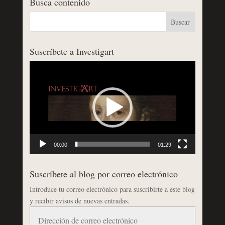
Busca contenido
Suscríbete a Investigart
Reproductor
de
vídeo
00:00
01:29
Suscríbete al blog por correo electrónico
Introduce tu correo electrónico para suscribirte a este blog
y recibir avisos de nuevas entradas.
Dirección
de