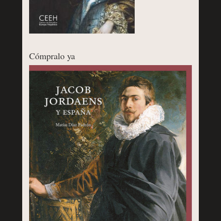
Cómpralo ya