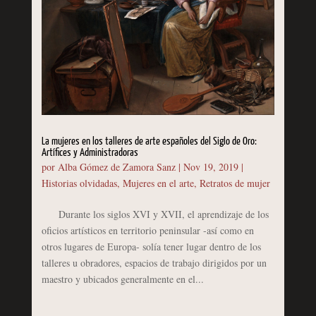
La mujeres en los talleres de arte españoles del Siglo de Oro:
Artífices y Administradoras
por
Alba Gómez de Zamora Sanz
|
Nov 19, 2019
|
Historias olvidadas
,
Mujeres en el arte
,
Retratos de mujer
Durante los siglos XVI y XVII, el aprendizaje de los
oficios artísticos en territorio peninsular -así como en
otros lugares de Europa- solía tener lugar dentro de los
talleres u obradores, espacios de trabajo dirigidos por un
maestro y ubicados generalmente en el...