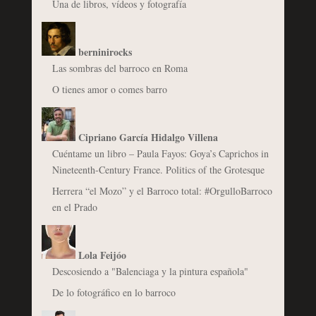
Una de libros, vídeos y fotografía
berninirocks
Las sombras del barroco en Roma
O tienes amor o comes barro
Cipriano García Hidalgo Villena
Cuéntame un libro – Paula Fayos: Goya’s Caprichos in
Nineteenth-Century France. Politics of the Grotesque
Herrera “el Mozo” y el Barroco total: #OrgulloBarroco
en el Prado
Lola Feijóo
Descosiendo a "Balenciaga y la pintura española"
De lo fotográfico en lo barroco