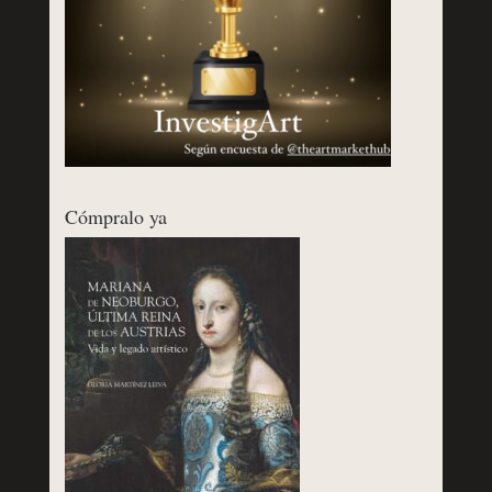
Cómpralo ya