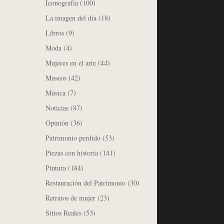
Iconografía
(100)
La imagen del día
(18)
Libros
(9)
Moda
(4)
Mujeres en el arte
(44)
Museos
(42)
Música
(7)
Noticias
(87)
Opinión
(36)
Patrimonio perdido
(53)
Piezas con historia
(141)
Pintura
(184)
Restauración del Patrimonio
(30)
Retratos de mujer
(23)
Sitios Reales
(53)