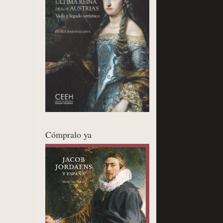
Cómpralo ya