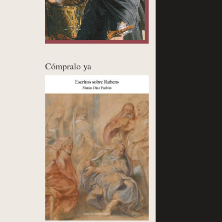
Cómpralo ya