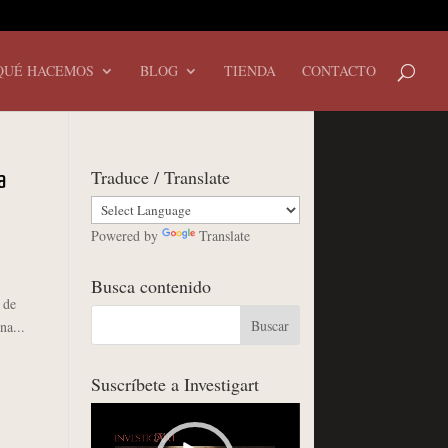
QUÉ HACEMOS
BLOG
TIENDA
CONTACTO
Traduce / Translate
a
Powered by
Translate
Busca contenido
 de
na...
Suscríbete a Investigart
Reproductor
de