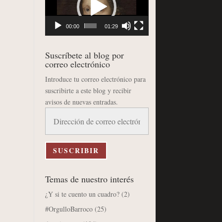
vídeo
00:00
01:29
Suscríbete al blog por
correo electrónico
Introduce tu correo electrónico para
suscribirte a este blog y recibir
avisos de nuevas entradas.
Dirección
de
correo
electrónico
SUSCRIBIR
Temas de nuestro interés
¿Y si te cuento un cuadro?
(2)
#OrgulloBarroco
(25)