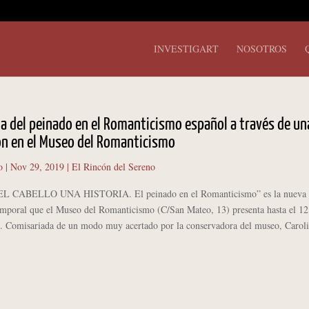
INVESTIGART
NOSOTROS
ia del peinado en el Romanticismo español a través de un
ón en el Museo del Romanticismo
o
|
Nov 29, 2019
|
El Rincón del Sereno
ABELLO UNA HISTORIA. El peinado en el Romanticismo” es la nueva
emporal que el Museo del Romanticismo (C/San Mateo, 13) presenta hasta el 12
0. Comisariada de un modo muy acertado por la conservadora del museo, Caroli