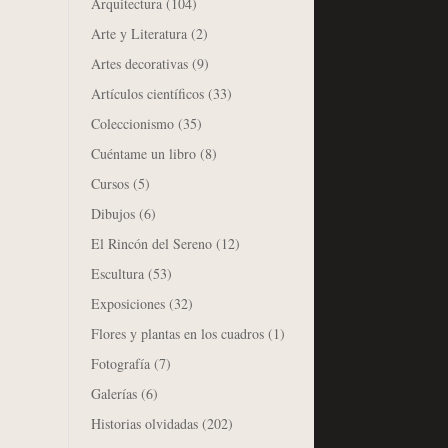
Arquitectura
(104)
Arte y Literatura
(2)
Artes decorativas
(9)
Artículos científicos
(33)
Coleccionismo
(35)
Cuéntame un libro
(8)
Cursos
(5)
Dibujos
(6)
El Rincón del Sereno
(12)
Escultura
(53)
Exposiciones
(32)
Flores y plantas en los cuadros
(1)
Fotografía
(7)
Galerías
(6)
Historias olvidadas
(202)