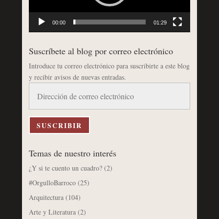
00:00
01:29
Suscríbete al blog por correo electrónico
Introduce tu correo electrónico para suscribirte a este blog
y recibir avisos de nuevas entradas.
Dirección
de
correo
electrónico
SUSCRIBIR
Temas de nuestro interés
¿Y si te cuento un cuadro?
(2)
#OrgulloBarroco
(25)
Arquitectura
(104)
Arte y Literatura
(2)