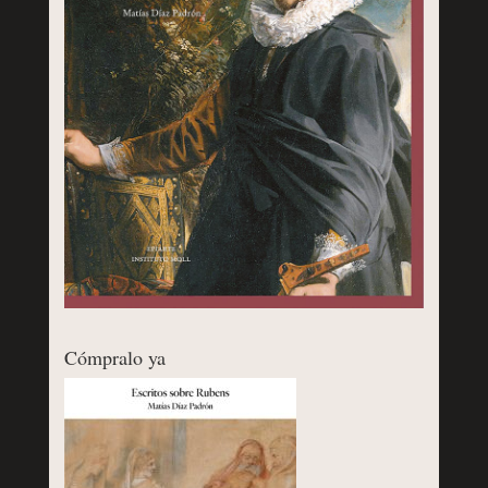
Cómpralo ya