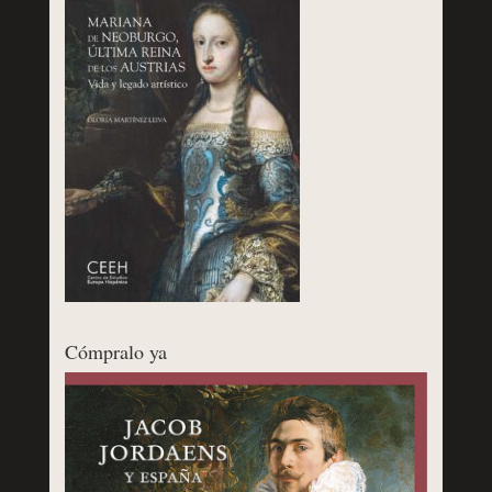
Cómpralo ya