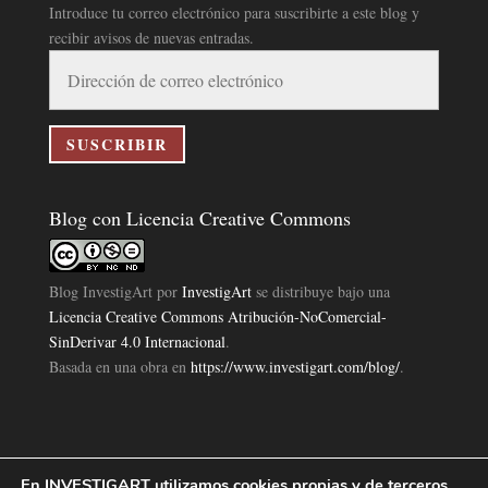
Introduce tu correo electrónico para suscribirte a este blog y
recibir avisos de nuevas entradas.
Dirección
de
correo
electrónico
SUSCRIBIR
Blog con Licencia Creative Commons
Blog InvestigArt
por
InvestigArt
se distribuye bajo una
Licencia Creative Commons Atribución-NoComercial-
SinDerivar 4.0 Internacional
.
Basada en una obra en
https://www.investigart.com/blog/
.
En INVESTIGART utilizamos cookies propias y de terceros