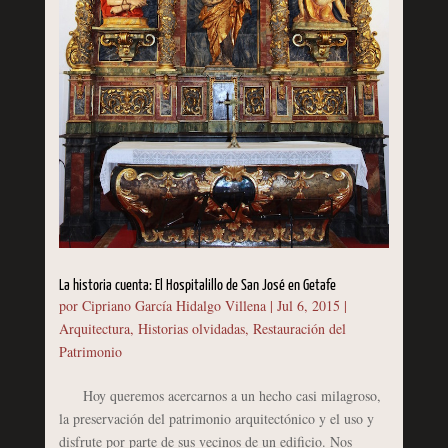
La historia cuenta: El Hospitalillo de San José en Getafe
por
Cipriano García Hidalgo Villena
|
Jul 6, 2015
|
Arquitectura
,
Historias olvidadas
,
Restauración del
Patrimonio
Hoy queremos acercarnos a un hecho casi milagroso,
la preservación del patrimonio arquitectónico y el uso y
disfrute por parte de sus vecinos de un edificio. Nos