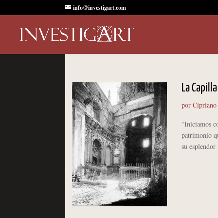
info@investigart.com
La Capill
por
Cipriano
“Iniciamos co
patrimonio q
su esplendor 