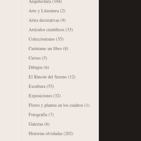
Arquitectura
(104)
Arte y Literatura
(2)
Artes decorativas
(9)
Artículos científicos
(33)
Coleccionismo
(35)
Cuéntame un libro
(8)
Cursos
(5)
Dibujos
(6)
El Rincón del Sereno
(12)
Escultura
(53)
Exposiciones
(32)
Flores y plantas en los cuadros
(1)
Fotografía
(7)
Galerías
(6)
Historias olvidadas
(202)