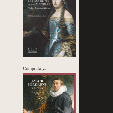
Cómpralo ya