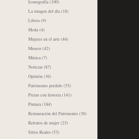
Iconografía
(100)
La imagen del día
(18)
Libros
(9)
Moda
(4)
Mujeres en el arte
(44)
Museos
(42)
Música
(7)
Noticias
(87)
Opinión
(36)
Patrimonio perdido
(53)
Piezas con historia
(141)
Pintura
(184)
Restauración del Patrimonio
(30)
Retratos de mujer
(23)
Sitios Reales
(53)