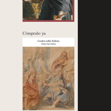
Cómpralo ya