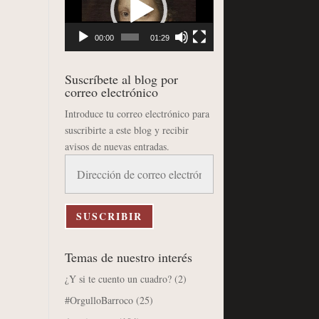
vídeo
00:00
01:29
Suscríbete al blog por
correo electrónico
Introduce tu correo electrónico para
suscribirte a este blog y recibir
avisos de nuevas entradas.
Dirección
de
correo
electrónico
SUSCRIBIR
Temas de nuestro interés
¿Y si te cuento un cuadro?
(2)
#OrgulloBarroco
(25)