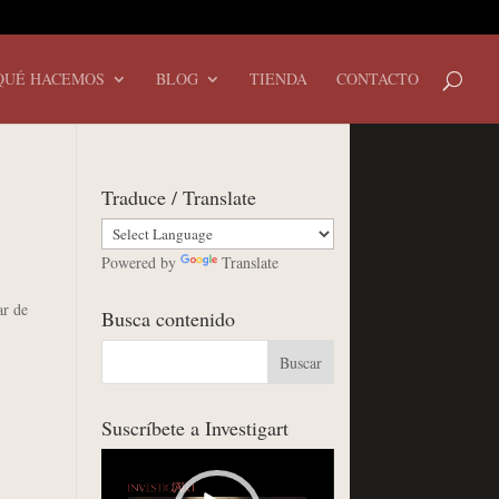
QUÉ HACEMOS
BLOG
TIENDA
CONTACTO
Traduce / Translate
Powered by
Translate
ar de
Busca contenido
Suscríbete a Investigart
Reproductor
de