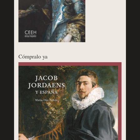
Cómpralo ya