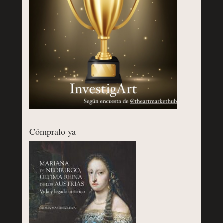
Cómpralo ya