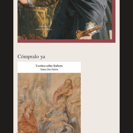
Cómpralo ya