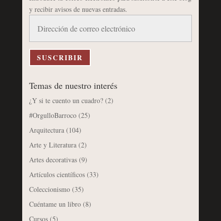
y recibir avisos de nuevas entradas.
Dirección
de
correo
electrónico
SUSCRIBIR
Temas de nuestro interés
¿Y si te cuento un cuadro?
(2)
#OrgulloBarroco
(25)
Arquitectura
(104)
Arte y Literatura
(2)
Artes decorativas
(9)
Artículos científicos
(33)
Coleccionismo
(35)
Cuéntame un libro
(8)
Cursos
(5)