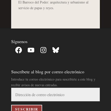
El Barroco del Poder: arquitectura y urbanismo al
servicio de papas y reyes.
Síguenos
Facebook
YouTube
Instagram
Bluesky
Suscríbete al blog por correo electrónico
Introduce tu correo electrónico para suscribirte a este blog y
recibir avisos de nuevas entradas.
Dirección
de
correo
electrónico
SUSCRIBIR