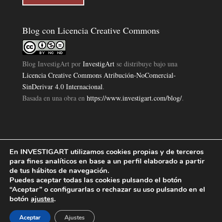
Blog con Licencia Creative Commons
Blog InvestigArt
por
InvestigArt
se distribuye bajo una
Licencia Creative Commons Atribución-NoComercial-
SinDerivar 4.0 Internacional
.
Basada en una obra en
https://www.investigart.com/blog/
.
En INVESTIGART utilizamos cookies propias y de terceros
Política de Privacidad
Aviso Legal
Política de Cookies
|
|
|
para fines analíticos en base a un perfil elaborado a partir
Diseño Pagina Web 4U
Investigart Copyright © 2019. |
de tus hábitos de navegación.
Puedes aceptar todas las cookies pulsando el botón
“Aceptar” o configurarlas o rechazar su uso pulsando en el
botón
ajustes
.
Aceptar
Ajustes