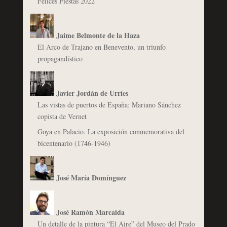
Felices Fiestas 2022
Jaime Belmonte de la Haza
El Arco de Trajano en Benevento, un triunfo
propagandístico
Javier Jordán de Urríes
Las vistas de puertos de España: Mariano Sánchez
copista de Vernet
Goya en Palacio. La exposición conmemorativa del
bicentenario (1746-1946)
José María Domínguez
José Ramón Marcaida
Un detalle de la pintura “El Aire” del Museo del Prado