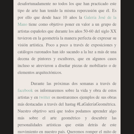
desafortunadamente no todos los que han practicado este
tipo de arte han tenido la misma repercusión que él. Es
por ello que desde hace 10 años la
Galería José de la
Mano
tiene como objetivo poner en valor a un grupo de
artistas españoles que durante los años 50-60 del siglo XX
tuvieron en la geometría la manera perfecta de expresar su
visión artística. Poco a poco a través de exposiciones y
catálogos razonados han ido sacando a la luz a más de una
decena de pintores y escultores, que en algunos casos
incluso se atrevieron a diseñar piezas de mobiliario o de
elementos arquitectónicos.
Durante las próximas dos semanas a través de
facebook
os informaremos sobre la vida y obra de estos
artistas y en
twitter
os mostraremos ejemplos de sus obras
más destacadas a través del hastag #LaGaleríaGeométrica.
Nuestro objetivo será que todos podamos aprender algo
más sobre el arte geométrico y descubrir las
personalidades artísticas que están detrás de este
movimiento en nuestro país. Queremos romper el mito de