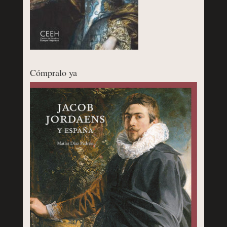
Cómpralo ya