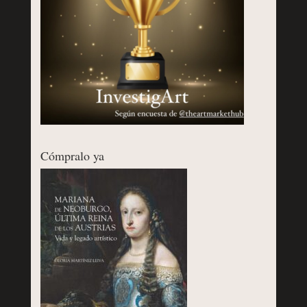
Cómpralo ya