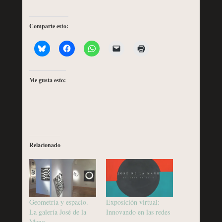
Comparte esto:
Me gusta esto:
Relacionado
Geometría y espacio.
Exposición virtual:
La galería José de la
Innovando en las redes
Mano