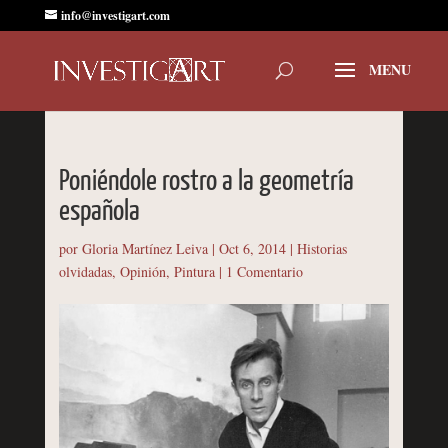
info@investigart.com
Poniéndole rostro a la geometría
española
por
Gloria Martínez Leiva
|
Oct 6, 2014
|
Historias
olvidadas
,
Opinión
,
Pintura
|
1 Comentario