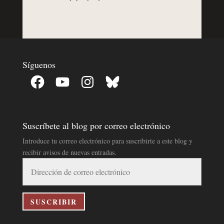
Síguenos
Facebook
YouTube
Instagram
Bluesky
Suscríbete al blog por correo electrónico
Introduce tu correo electrónico para suscribirte a este blog y
recibir avisos de nuevas entradas.
Dirección
de
correo
electrónico
SUSCRIBIR