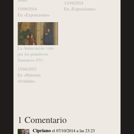
13/10/2014
15/09/2014
En «Exposiciones»
En «Exposiciones»
La Anunciación vista
por los primitivos
flamencos (IV)
15/06/2021
En «Historias
olvidadas»
1 Comentario
Cipriano
el 07/10/2014 a las 23:23