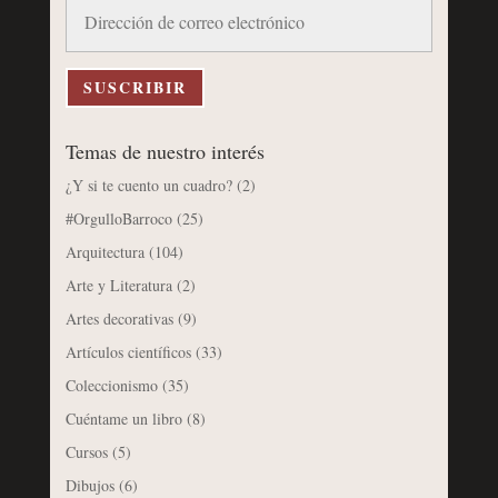
Dirección
de
correo
electrónico
SUSCRIBIR
Temas de nuestro interés
¿Y si te cuento un cuadro?
(2)
#OrgulloBarroco
(25)
Arquitectura
(104)
Arte y Literatura
(2)
Artes decorativas
(9)
Artículos científicos
(33)
Coleccionismo
(35)
Cuéntame un libro
(8)
Cursos
(5)
Dibujos
(6)