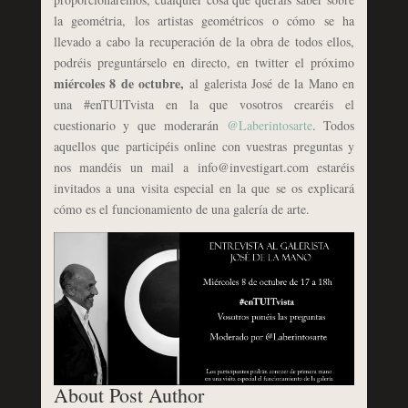
la geométria, los artistas geométricos o cómo se ha
llevado a cabo la recuperación de la obra de todos ellos,
podréis preguntárselo en directo, en twitter el próximo
miércoles 8 de octubre,
al galerista José de la Mano en
una #enTUITvista en la que vosotros crearéis el
cuestionario y que moderarán
@Laberintosarte
. Todos
aquellos que participéis online con vuestras preguntas y
nos mandéis un mail a info@investigart.com estaréis
invitados a una visita especial en la que se os explicará
cómo es el funcionamiento de una galería de arte.
About Post Author