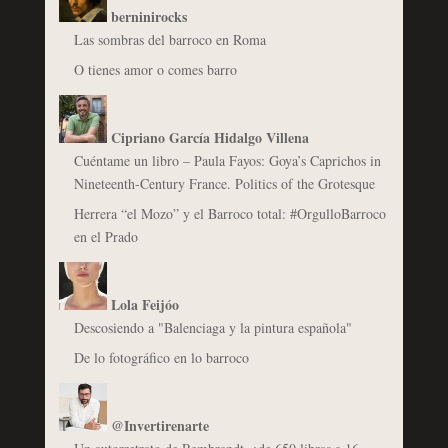
berninirocks
Las sombras del barroco en Roma
O tienes amor o comes barro
Cipriano García Hidalgo Villena
Cuéntame un libro – Paula Fayos: Goya’s Caprichos in
Nineteenth-Century France. Politics of the Grotesque
Herrera “el Mozo” y el Barroco total: #OrgulloBarroco
en el Prado
Lola Feijóo
Descosiendo a "Balenciaga y la pintura española"
De lo fotográfico en lo barroco
@Invertirenarte