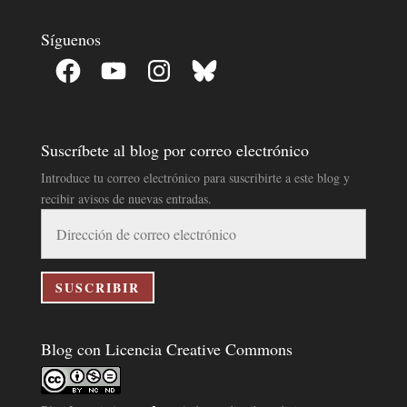
Síguenos
Facebook
YouTube
Instagram
Bluesky
Suscríbete al blog por correo electrónico
Introduce tu correo electrónico para suscribirte a este blog y
recibir avisos de nuevas entradas.
Dirección
de
correo
electrónico
SUSCRIBIR
Blog con Licencia Creative Commons