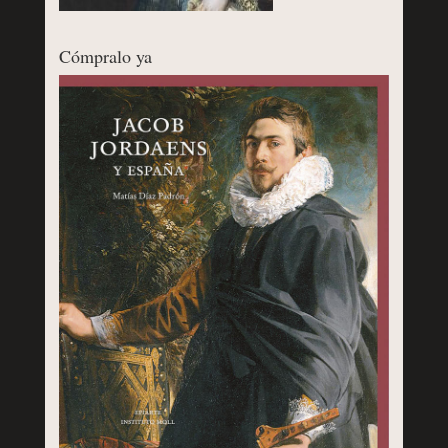
Cómpralo ya