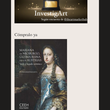
Cómpralo ya