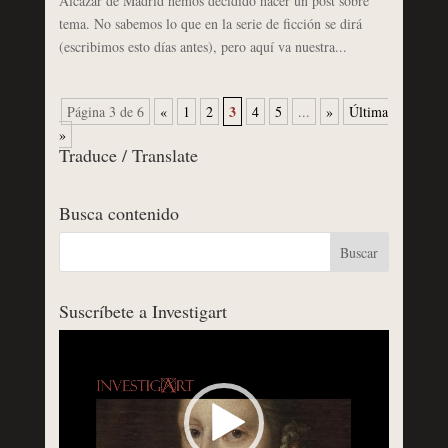
Alcázar de Madrid hemos decidido hacer un post sobre
tema. No sabemos lo que en la serie de ficción se dirá
(escribimos esto días antes), pero aquí va nuestra...
3
Página 3 de 6
«
1
2
4
5
...
»
Última
»
Traduce / Translate
Busca contenido
Suscríbete a Investigart
Reproductor
de
vídeo