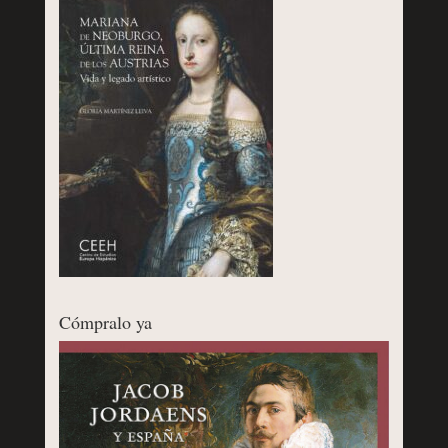
Cómpralo ya