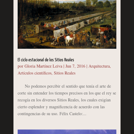
El ciclo estacional de los Sitios Reales
por
Gloria Martínez Leiva
|
Jun 7, 2016
|
Arquitectura
,
Artículos científicos
,
Sitios Reales
No podemos percibir el sentido que tenía el arte de
corte sin entender los tiempos precisos en los que el rey se
recogía en los diversos Sitios Reales, los cuales exigían
cierto esplendor y magnificencia de acuerdo con las
contingencias de su uso. Félix Castelo:...