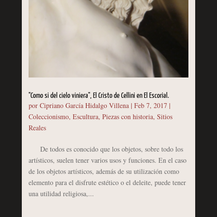
"Como si del cielo viniera", El Cristo de Cellini en El Escorial.
por
Cipriano García Hidalgo Villena
|
Feb 7, 2017
|
Coleccionismo
,
Escultura
,
Piezas con historia
,
Sitios
Reales
De todos es conocido que los objetos, sobre todo los
artísticos, suelen tener varios usos y funciones. En el caso
de los objetos artísticos, además de su utilización como
elemento para el disfrute estético o el deleite, puede tener
una utilidad religiosa,...