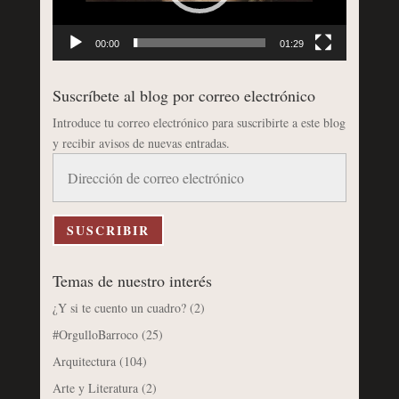
00:00
01:29
Suscríbete al blog por correo electrónico
Introduce tu correo electrónico para suscribirte a este blog
y recibir avisos de nuevas entradas.
Dirección
de
correo
electrónico
SUSCRIBIR
Temas de nuestro interés
¿Y si te cuento un cuadro?
(2)
#OrgulloBarroco
(25)
Arquitectura
(104)
Arte y Literatura
(2)