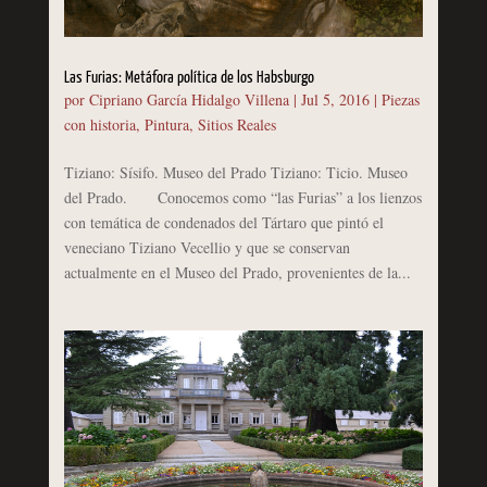
Las Furias: Metáfora política de los Habsburgo
por
Cipriano García Hidalgo Villena
|
Jul 5, 2016
|
Piezas
con historia
,
Pintura
,
Sitios Reales
Tiziano: Sísifo. Museo del Prado Tiziano: Ticio. Museo
del Prado. Conocemos como “las Furias” a los lienzos
con temática de condenados del Tártaro que pintó el
veneciano Tiziano Vecellio y que se conservan
actualmente en el Museo del Prado, provenientes de la...