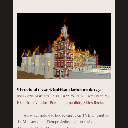
El Incendio del Alcázar de Madrid en la Nochebuena de 1734
por
Gloria Martínez Leiva
|
Abr 25, 2016
|
Arquitectura
,
Historias olvidadas
,
Patrimonio perdido
,
Sitios Reales
Aprovechando que hoy se emitie en TVE un capítulo
del Ministerio del Tiempo dedicado al incendio del