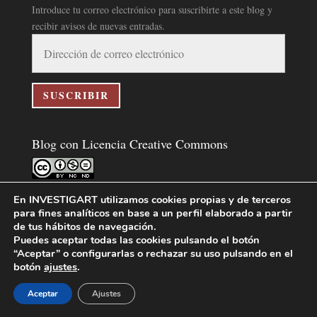
Introduce tu correo electrónico para suscribirte a este blog y
recibir avisos de nuevas entradas.
Dirección
de
correo
electrónico
SUSCRIBIR
Blog con Licencia Creative Commons
Blog InvestigArt
por
InvestigArt
se distribuye bajo una
En INVESTIGART utilizamos cookies propias y de terceros
Licencia Creative Commons Atribución-NoComercial-
para fines analíticos en base a un perfil elaborado a partir
SinDerivar 4.0 Internacional
.
de tus hábitos de navegación.
Puedes aceptar todas las cookies pulsando el botón
Basada en una obra en
https://www.investigart.com/blog/
.
“Aceptar” o configurarlas o rechazar su uso pulsando en el
botón
ajustes
.
Aceptar
Ajustes