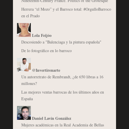
Nineteenth-Century France. Politics of the Grotesque
Herrera “el Mozo” y el Barroco total: #OrgulloBarroco
en el Prado
Lola Feijóo
Descosiendo a "Balenciaga y la pintura española"
De lo fotográfico en lo barroco
@Invertirenarte
Un autorretrato de Rembrandt, ¿de 650 libras a 16
millones?
Las mejores ventas barrocas de los últimos años en
España
Daniel Lavín González
Mujeres académicas en la Real Academia de Bellas