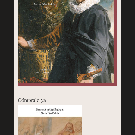
Cómpralo ya