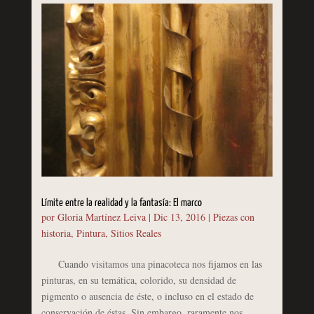
Límite entre la realidad y la fantasía: El marco
por
Gloria Martínez Leiva
|
Dic 13, 2016
|
Piezas con
historia
,
Pintura
,
Sitios Reales
Cuando visitamos una pinacoteca nos fijamos en las
pinturas, en su temática, colorido, su densidad de
pigmento o ausencia de éste, o incluso en el estado de
conservación de éstas. Sin embargo, raramente nos