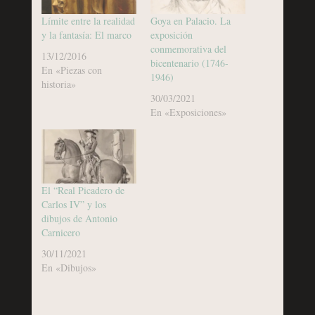
Límite entre la realidad
Goya en Palacio. La
y la fantasía: El marco
exposición
conmemorativa del
13/12/2016
bicentenario (1746-
En «Piezas con
1946)
historia»
30/03/2021
En «Exposiciones»
El “Real Picadero de
Carlos IV” y los
dibujos de Antonio
Carnicero
30/11/2021
En «Dibujos»