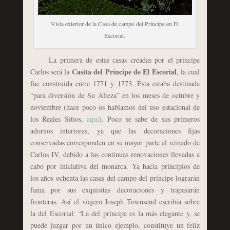
Vista exterior de la Casa de campo del Príncipe en El
Escorial.
La primera de estas casas creadas por el príncipe
Casita del Príncipe de El Escorial
Carlos será la
, la cual
fue construida entre 1771 y 1773. Ésta estaba destinada
“para diversión de Su Alteza” en los meses de octubre y
noviembre (hace poco os hablamos del uso estacional de
los Reales Sitios,
aquí
). Poco se sabe de sus primeros
adornos interiores, ya que las decoraciones fijas
conservadas corresponden en su mayor parte al reinado de
Carlos IV, debido a las continuas renovaciones llevadas a
cabo por iniciativa del monarca. Ya hacia principios de
los años ochenta las casas del campo del príncipe lograrán
fama por sus exquisitas decoraciones y trapasarán
fronteras. Así el viajero Joseph Townsend escribía sobre
la del Escorial: “La del príncipe es la más elegante y, se
puede juzgar por un único ejemplo, constituye un feliz