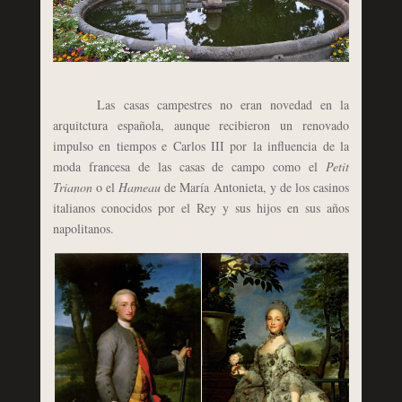
Las casas campestres no eran novedad en la
arquitctura española, aunque recibieron un renovado
impulso en tiempos e Carlos III por la influencia de la
moda francesa de las casas de campo como el
Petit
Trianon
o el
Hameau
de María Antonieta, y de los casinos
italianos conocidos por el Rey y sus hijos en sus años
napolitanos.