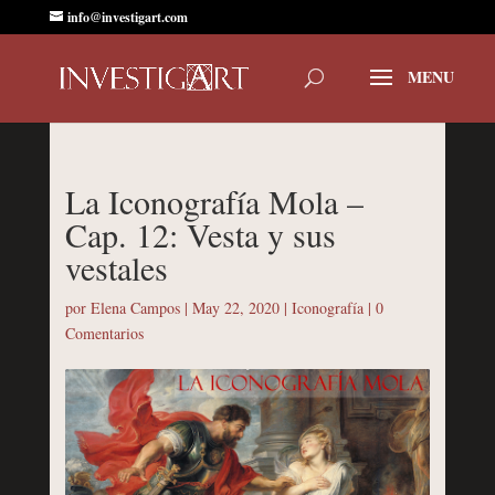
info@investigart.com
La Iconografía Mola –
Cap. 12: Vesta y sus
vestales
por
Elena Campos
|
May 22, 2020
|
Iconografía
|
0
Comentarios