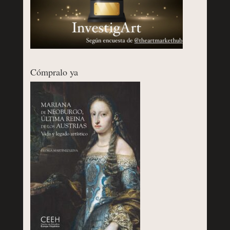
Cómpralo ya