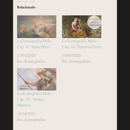
Relacionado
La Iconografía Mola-
La Iconografía Mola –
Cap. 4: “Juno-Hera”
Cap. 14: Deméter-Ceres
17/01/2020
19/06/2020
En «Iconografía»
En «Iconografía»
La Iconografía Mola –
Cap. 23: Atenea /
Minerva
19/10/2021
En «Iconografía»