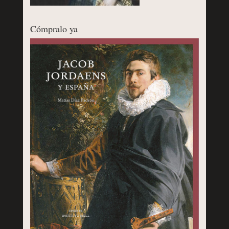
Cómpralo ya