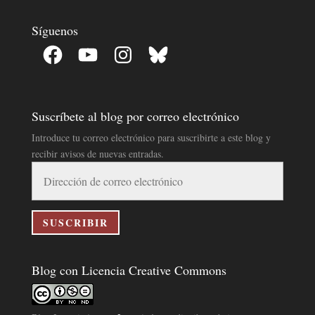
Síguenos
Facebook
YouTube
Instagram
Bluesky
Suscríbete al blog por correo electrónico
Introduce tu correo electrónico para suscribirte a este blog y
recibir avisos de nuevas entradas.
Dirección
de
correo
electrónico
SUSCRIBIR
Blog con Licencia Creative Commons