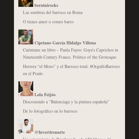
berninirocks
Las sombras del barroco en Roma
O tienes amor o comes barro
Cipriano García Hidalgo Villena
Cuéntame un libro – Paula Fayos: Goya’s Caprichos in
Nineteenth-Century France. Politics of the Grotesque
Herrera “el Mozo” y el Barroco total: #OrgulloBarroco
en el Prado
Lola Feijóo
Descosiendo a "Balenciaga y la pintura española"
De lo fotográfico en lo barroco
@Invertirenarte