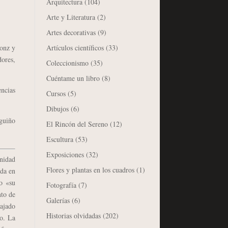
Arquitectura
(104)
Arte y Literatura
(2)
Artes decorativas
(9)
Artículos científicos
(33)
onz y
dores,
Coleccionismo
(35)
Cuéntame un libro
(8)
ncias
Cursos
(5)
Dibujos
(6)
guiño
El Rincón del Sereno
(12)
Escultura
(53)
Exposiciones
(32)
nidad
Flores y plantas en los cuadros
(1)
ida en
o «su
Fotografía
(7)
nto de
Galerías
(6)
hajado
Historias olvidadas
(202)
io. La