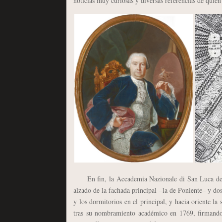
noticias muy curiosas y diversas referencias de quien
En fin, la Accademia Nazionale di San Luca de Rom
alzado de la fachada principal –la de Poniente– y dos 
y los dormitorios en el principal, y hacia oriente la
tras su nombramiento académico en 1769, firmando 