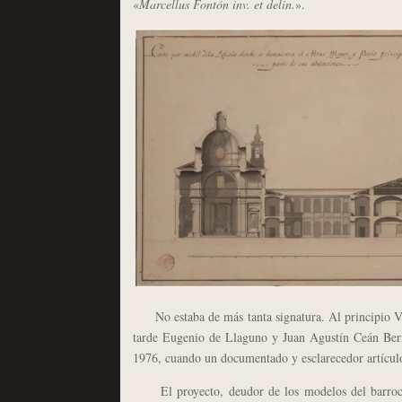
«
Marcellus Fontón inv. et delin.
».
No estaba de más tanta signatura. Al principio Van
tarde Eugenio de Llaguno y Juan Agustín Ceán Be
1976, cuando un documentado y esclarecedor artículo 
El proyecto, deudor de los modelos del barroco t