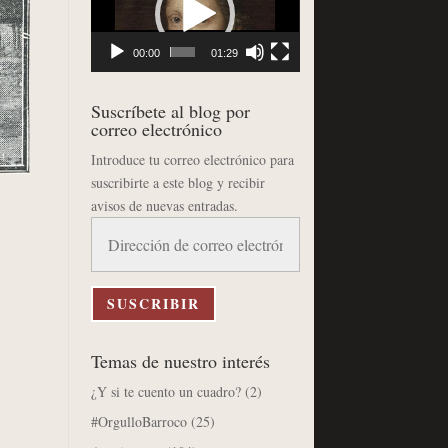
vídeo
00:00
01:29
Suscríbete al blog por
correo electrónico
Introduce tu correo electrónico para
suscribirte a este blog y recibir
avisos de nuevas entradas.
Dirección
de
correo
electrónico
SUSCRIBIR
Temas de nuestro interés
¿Y si te cuento un cuadro?
(2)
#OrgulloBarroco
(25)