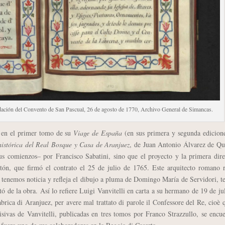
undación del Convento de San Pascual, 26 de agosto de 1770, Archivo General de Simancas.
en el primer tomo de su
Viage de España
(en sus primera y segunda edicione
histórica del Real Bosque y Casa de Aranjuez
, de Juan Antonio Álvarez de Qu
sus comienzos– por Francisco Sabatini, sino que el proyecto y la primera dir
tón, que firmó el contrato el 25 de julio de 1765. Este arquitecto romano r
n tenemos noticia y refleja el dibujo a pluma de Domingo María de Servidori, t
ó de la obra. Así lo refiere Luigi Vanvitelli en carta a su hermano de 19 de ju
brica di Aranjuez, per avere mal trattato di parole il Confessore del Re, cioè 
sivas de Vanvitelli, publicadas en tres tomos por Franco Strazzullo, se encu