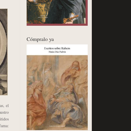
Cómpralo ya
s, el
austro
itidos
fama: