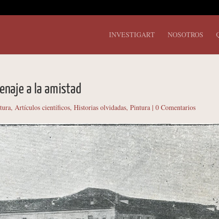
INVESTIGART
NOSOTROS
enaje a la amistad
tura
,
Artículos científicos
,
Historias olvidadas
,
Pintura
|
0 Comentarios