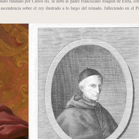
ronato fundado por Carlos III, se debe al padre franciscano Joaquín de Eleta, co
scendencia sobre el rey ilustrado a lo largo del reinado, falleciendo en el P