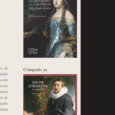
s, de
Cómpralo ya
indós
ección
ecién
endría
lio de
quello
entran