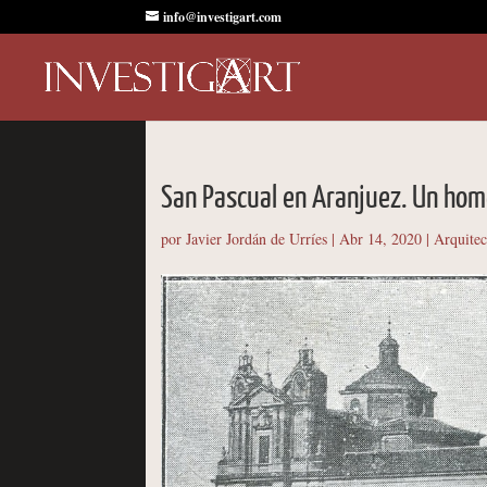
info@investigart.com
San Pascual en Aranjuez. Un hom
por
Javier Jordán de Urríes
|
Abr 14, 2020
|
Arquitec