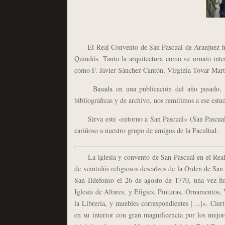
El Real Convento de San Pascual de Aranjuez ha si
Quindós. Tanto la arquitectura como su ornato interi
como F. Javier Sánchez Cantón, Virginia Tovar Mart
Basada en una publicación del año pasado, pres
bibliográficas y de archivo, nos remitimos a ese est
Sirva este «retorno a San Pascual» (San Pascual 
cariñoso a nuestro grupo de amigos de la Facultad.
La iglesia y convento de San Pascual en el Real S
de veintidós religiosos descalzos de la Orden de San
San Ildefonso el 26 de agosto de 1770, una vez fi
Iglesia de Altares, y Efigies, Pinturas, Ornamentos,
la Librería, y muebles correspondientes […]». Cier
en su interior con gran magnificencia por los mejor