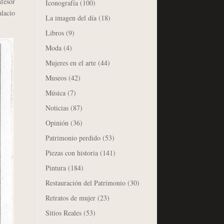
nfesor
Iconografía
(100)
alacio
La imagen del día
(18)
Libros
(9)
Moda
(4)
Mujeres en el arte
(44)
Museos
(42)
Música
(7)
Noticias
(87)
Opinión
(36)
Patrimonio perdido
(53)
Piezas con historia
(141)
Pintura
(184)
Restauración del Patrimonio
(30)
Retratos de mujer
(23)
Sitios Reales
(53)