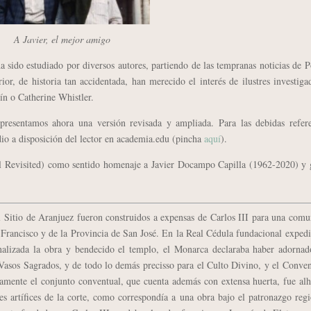
A Javier, el mejor amigo
do estudiado por diversos autores, partiendo de las tempranas noticias de P
or, de historia tan accidentada, han merecido el interés de ilustres investiga
ín o Catherine Whistler.
entamos ahora una versión revisada y ampliada. Para las debidas refere
udio a disposición del lector en academia.edu (pincha
aquí
).
Revisited) como sentido homenaje a Javier Docampo Capilla (1962-2020) y 
itio de Aranjuez fueron construidos a expensas de Carlos III para una comu
 Francisco y de la Provincia de San José. En la Real Cédula fundacional exped
nalizada la obra y bendecido el templo, el Monarca declaraba haber adornad
 Vasos Sagrados, y de todo lo demás precisso para el Culto Divino, y el Conve
tamente el conjunto conventual, que cuenta además con extensa huerta, fue al
es artífices de la corte, como correspondía a una obra bajo el patronazgo reg