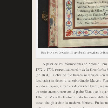
Real Provisión de Carlos III aprobando la escritura de f
A pesar de las informaciones de Antonio Ponz 
1772 y 1776, respectivamente) y de la
Descripción 
(de 1804), la obra no fue trazada ni dirigida –en 
facultativa se deben a su subordinado Marcelo Fon
venido a España, al parecer de carácter fuerte, segú
un serio encontronazo con el padre Eleta que le apart
1767: «Il Marcello Fonton è stato licenziato dalla fa
stesso che gli à dato la medema fabrica». En las mi