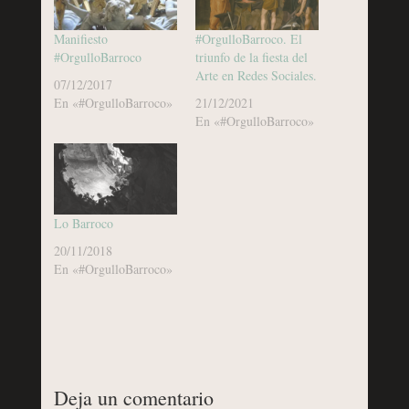
Manifiesto
#OrgulloBarroco. El
#OrgulloBarroco
triunfo de la fiesta del
Arte en Redes Sociales.
07/12/2017
En «#OrgulloBarroco»
21/12/2021
En «#OrgulloBarroco»
Lo Barroco
20/11/2018
En «#OrgulloBarroco»
Deja un comentario