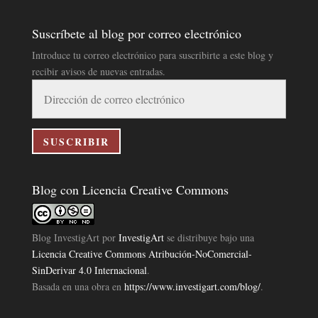
Suscríbete al blog por correo electrónico
Introduce tu correo electrónico para suscribirte a este blog y
recibir avisos de nuevas entradas.
Dirección
de
correo
electrónico
SUSCRIBIR
Blog con Licencia Creative Commons
Blog InvestigArt
por
InvestigArt
se distribuye bajo una
Licencia Creative Commons Atribución-NoComercial-
SinDerivar 4.0 Internacional
.
Basada en una obra en
https://www.investigart.com/blog/
.