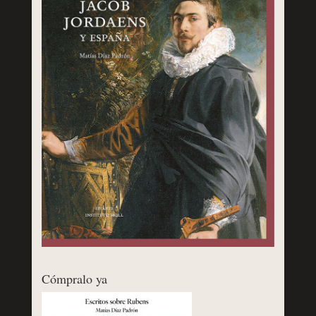
Cómpralo ya