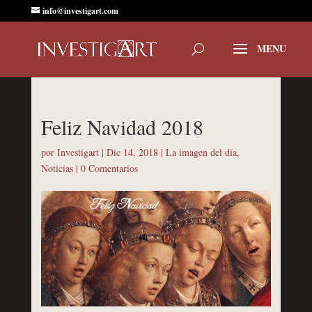
info@investigart.com
Feliz Navidad 2018
por
Investigart
|
Dic 14, 2018
|
La imagen del día
,
Noticias
|
0 Comentarios