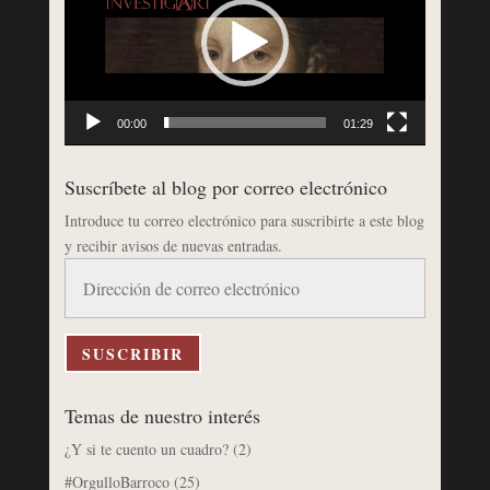
vídeo
00:00
01:29
Suscríbete al blog por correo electrónico
Introduce tu correo electrónico para suscribirte a este blog
y recibir avisos de nuevas entradas.
Dirección
de
correo
electrónico
SUSCRIBIR
Temas de nuestro interés
¿Y si te cuento un cuadro?
(2)
#OrgulloBarroco
(25)