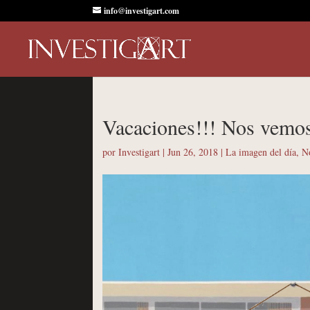
info@investigart.com
Vacaciones!!! Nos vemos
por
Investigart
|
Jun 26, 2018
|
La imagen del día
,
No