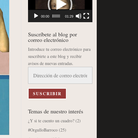
vídeo
00:00
01:29
Suscríbete al blog por
correo electrónico
Introduce tu correo electrónico para
suscribirte a este blog y recibir
avisos de nuevas entradas.
Dirección
de
correo
electrónico
SUSCRIBIR
Temas de nuestro interés
¿Y si te cuento un cuadro?
(2)
#OrgulloBarroco
(25)