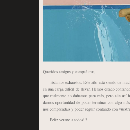
Queridos amigos y compañeros,
Estamos exhaustos. Este año está siendo de muchís
en una carga dificil de llevar. Hemos estado contan
que realmente no dabamos para más, pero aún así he
darnos oportunidad de poder terminar con algo más 
nos comprendáis y poder seguir contando con vuestra 
Feliz verano a todos!!!