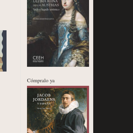
Cómpralo ya