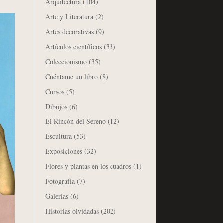
Arquitectura
(104)
Arte y Literatura
(2)
Artes decorativas
(9)
Artículos científicos
(33)
Coleccionismo
(35)
Cuéntame un libro
(8)
Cursos
(5)
Dibujos
(6)
El Rincón del Sereno
(12)
Escultura
(53)
Exposiciones
(32)
Flores y plantas en los cuadros
(1)
Fotografía
(7)
Galerías
(6)
Historias olvidadas
(202)