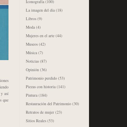
Iconografía
(100)
La imagen del día
(18)
Libros
(9)
Moda
(4)
Mujeres en el arte
(44)
Museos
(42)
Música
(7)
Noticias
(87)
Opinión
(36)
Patrimonio perdido
(53)
iones
Piezas con historia
(141)
viendo
 y así
Pintura
(184)
os que
Restauración del Patrimonio
(30)
Retratos de mujer
(23)
Sitios Reales
(53)