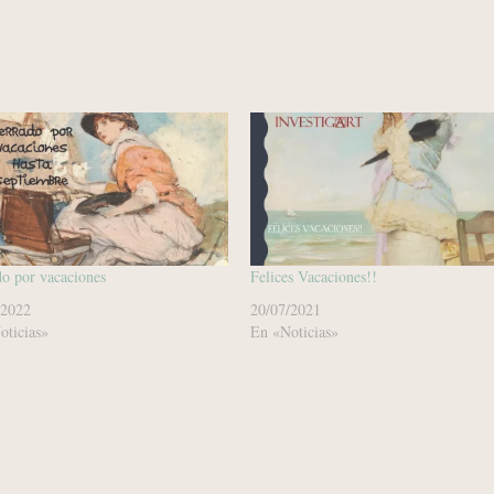
o por vacaciones
Felices Vacaciones!!
/2022
20/07/2021
oticias»
En «Noticias»