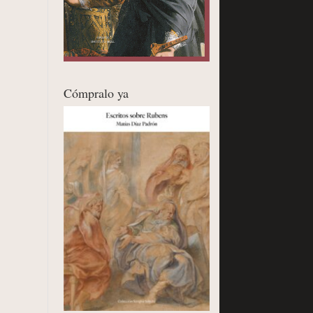
Cómpralo ya