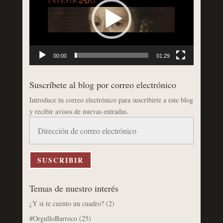
vídeo
00:00
01:29
Suscríbete al blog por correo electrónico
Introduce tu correo electrónico para suscribirte a este blog
y recibir avisos de nuevas entradas.
Dirección
de
correo
electrónico
SUSCRIBIR
Temas de nuestro interés
¿Y si te cuento un cuadro?
(2)
#OrgulloBarroco
(25)