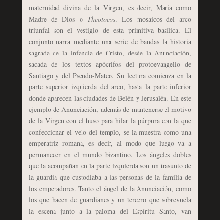
maternidad divina de la Virgen, es decir, María como
Madre de Dios o
Theotocos
. Los mosaicos del arco
triunfal son el vestigio de esta primitiva basílica. El
conjunto narra mediante una serie de bandas la historia
sagrada de la infancia de Cristo, desde la Anunciación,
sacada de los textos apócrifos del protoevangelio de
Santiago y del Pseudo-Mateo. Su lectura comienza en la
parte superior izquierda del arco, hasta la parte inferior
donde aparecen las ciudades de Belén y Jerusalén. En este
ejemplo de Anunciación, además de mantenerse el motivo
de la Virgen con el huso para hilar la púrpura con la que
confeccionar el velo del templo, se la muestra como una
emperatriz romana, es decir, al modo que luego va a
permanecer en el mundo bizantino. Los ángeles dobles
que la acompañan en la parte izquierda son un trasunto de
la guardia que custodiaba a las personas de la familia de
los emperadores. Tanto el ángel de la Anunciación, como
los que hacen de guardianes y un tercero que sobrevuela
la escena junto a la paloma del Espíritu Santo, van