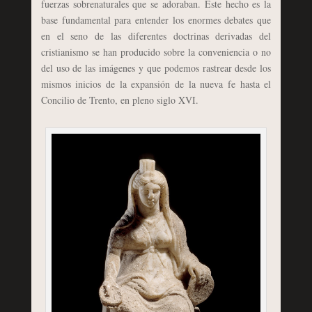
fuerzas sobrenaturales que se adoraban. Este hecho es la
base fundamental para entender los enormes debates que
en el seno de las diferentes doctrinas derivadas del
cristianismo se han producido sobre la conveniencia o no
del uso de las imágenes y que podemos rastrear desde los
mismos inicios de la expansión de la nueva fe hasta el
Concilio de Trento, en pleno siglo XVI.