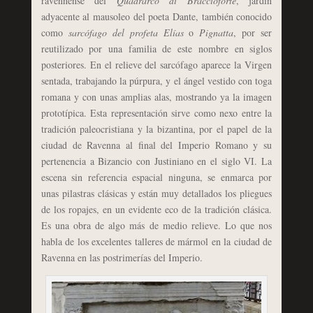
ravennense del
Quadrarco di Braccioforte
, jardín
adyacente al mausoleo del poeta Dante, también conocido
como
sarcófago del profeta Elías
o
Pignatta
, por ser
reutilizado por una familia de este nombre en siglos
posteriores. En el relieve del sarcófago aparece la Virgen
sentada, trabajando la púrpura, y el ángel vestido con toga
romana y con unas amplias alas, mostrando ya la imagen
prototípica. Esta representación sirve como nexo entre la
tradición paleocristiana y la bizantina, por el papel de la
ciudad de Ravenna al final del Imperio Romano y su
pertenencia a Bizancio con Justiniano en el siglo VI. La
escena sin referencia espacial ninguna, se enmarca por
unas pilastras clásicas y están muy detallados los pliegues
de los ropajes, en un evidente eco de la tradición clásica.
Es una obra de algo más de medio relieve. Lo que nos
habla de los excelentes talleres de mármol en la ciudad de
Ravenna en las postrimerías del Imperio.