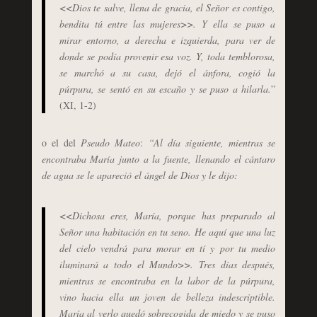
<<Dios te salve, llena de gracia, el Señor es contigo,
bendita tú entre las mujeres>>. Y ella se puso a
mirar entorno, a derecha e izquierda, para ver de
donde se podía provenir esa voz. Y, toda temblorosa,
se marchó a su casa, dejó el ánfora, cogió la
púrpura, se sentó en su escaño y se puso a hilarla.
”
(XI, 1-2)
o el del
Pseudo Mateo
:
“Al día siguiente, mientras se
encontraba María junto a la fuente, llenando el cántaro
de agua se le apareció el ángel de Dios y le dijo:
<<Dichosa eres, María, porque has preparado al
Señor una habitación en tu seno. He aquí que una luz
del cielo vendrá para morar en tí y por tu medio
iluminará a todo el Mundo>>. Tres días después,
mientras se encontraba en la labor de la púrpura,
vino hacia ella un joven de belleza indescriptible.
María al verlo quedó sobrecogida de miedo y se puso