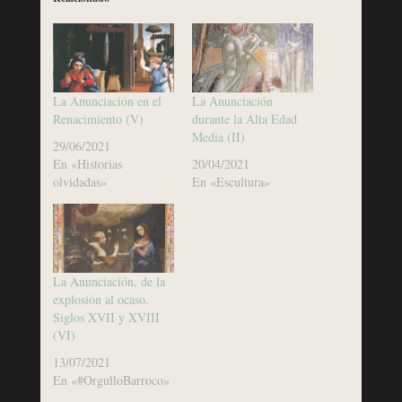
La Anunciación en el
La Anunciación
Renacimiento (V)
durante la Alta Edad
Media (II)
29/06/2021
En «Historias
20/04/2021
olvidadas»
En «Escultura»
La Anunciación, de la
explosión al ocaso.
Siglos XVII y XVIII
(VI)
13/07/2021
En «#OrgulloBarroco»