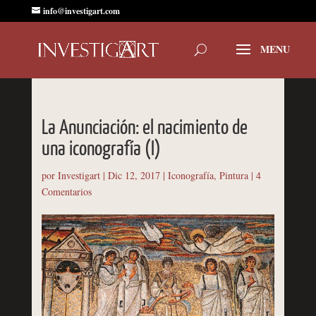
info@investigart.com
La Anunciación: el nacimiento de
una iconografía (I)
por
Investigart
|
Dic 12, 2017
|
Iconografía
,
Pintura
|
4
Comentarios