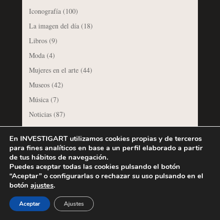
Iconografía
(100)
La imagen del día
(18)
Libros
(9)
Moda
(4)
Mujeres en el arte
(44)
Museos
(42)
Música
(7)
Noticias
(87)
Opinión
(36)
En INVESTIGART utilizamos cookies propias y de terceros
Patrimonio perdido
(53)
para fines analíticos en base a un perfil elaborado a partir
de tus hábitos de navegación.
Piezas con historia
(141)
Puedes aceptar todas las cookies pulsando el botón
Pintura
(184)
“Aceptar” o configurarlas o rechazar su uso pulsando en el
botón
ajustes
.
Restauración del Patrimonio
(30)
Retratos de mujer
(23)
Aceptar
Ajustes
Sitios Reales
(53)