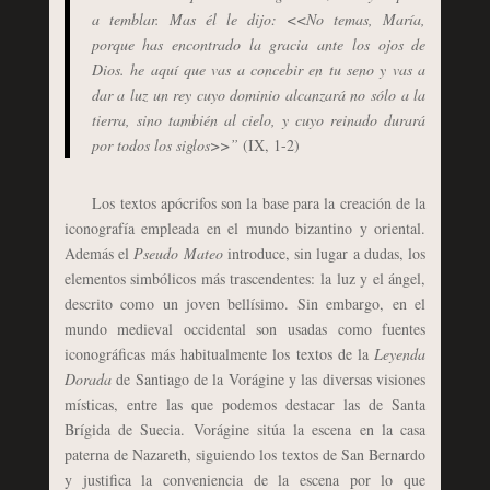
a temblar. Mas él le dijo: <<No temas, María,
porque has encontrado la gracia ante los ojos de
Dios. he aquí que vas a concebir en tu seno y vas a
dar a luz un rey cuyo dominio alcanzará no sólo a la
tierra, sino también al cielo, y cuyo reinado durará
por todos los siglos>>”
(IX, 1-2)
Los textos apócrifos son la base para la creación de la
iconografía empleada en el mundo bizantino y oriental.
Además el
Pseudo Mateo
introduce, sin lugar a dudas, los
elementos simbólicos más trascendentes: la luz y el ángel,
descrito como un joven bellísimo. Sin embargo, en el
mundo medieval occidental son usadas como fuentes
iconográficas más habitualmente los textos de la
Leyenda
Dorada
de Santiago de la Vorágine y las diversas visiones
místicas, entre las que podemos destacar las de Santa
Brígida de Suecia. Vorágine sitúa la escena en la casa
paterna de Nazareth, siguiendo los textos de San Bernardo
y justifica la conveniencia de la escena por lo que