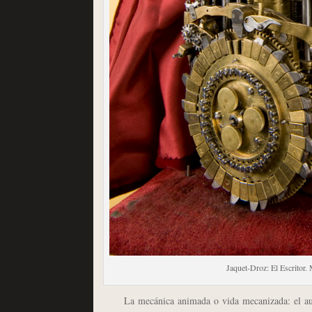
Jaquet-Droz: El Escritor. 
La mecánica animada o vida mecanizada: el aut