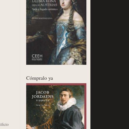
Cómpralo ya
ificio