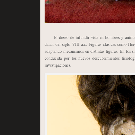
El deseo de infundir vida en hombres y animales
datan del siglo VIII a.c. Figuras clásicas como He
adaptando mecanismos en distintas figuras. En los s
conducida por los nuevos descubrimientos fisiológ
investigaciones.