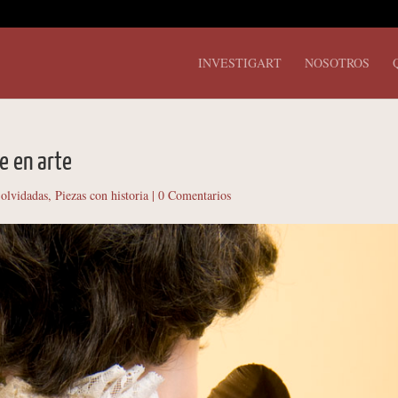
INVESTIGART
NOSOTROS
e en arte
 olvidadas
,
Piezas con historia
|
0 Comentarios