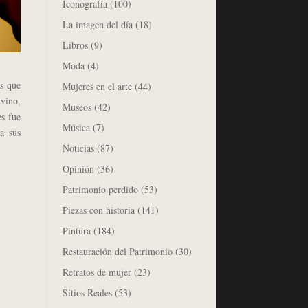
Iconografía
(100)
La imagen del día
(18)
Libros
(9)
Moda
(4)
as que
Mujeres en el arte
(44)
ivino,
Museos
(42)
es fue
Música
(7)
a sus
Noticias
(87)
Opinión
(36)
Patrimonio perdido
(53)
Piezas con historia
(141)
Pintura
(184)
Restauración del Patrimonio
(30)
Retratos de mujer
(23)
Sitios Reales
(53)