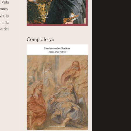
a vida
entos.
uyeron
s mas
ón del
Cómpralo ya