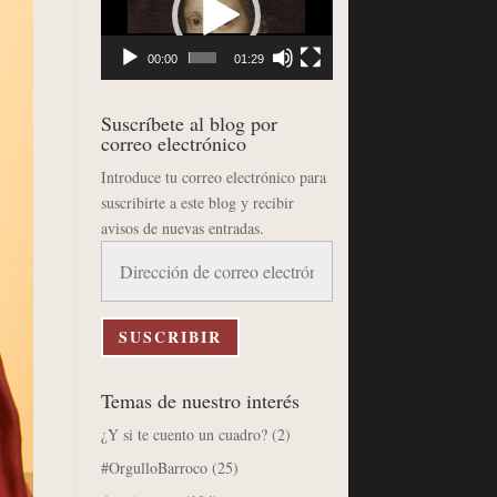
vídeo
00:00
01:29
Suscríbete al blog por
correo electrónico
Introduce tu correo electrónico para
suscribirte a este blog y recibir
avisos de nuevas entradas.
Dirección
de
correo
electrónico
SUSCRIBIR
Temas de nuestro interés
¿Y si te cuento un cuadro?
(2)
#OrgulloBarroco
(25)