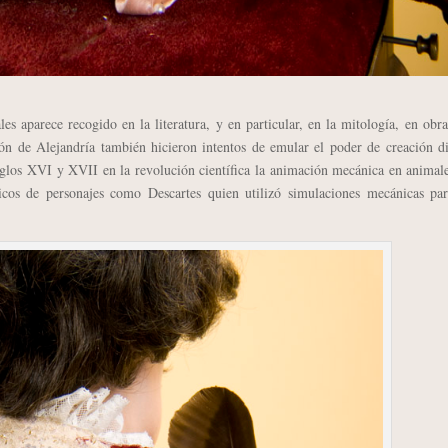
 aparece recogido en la literatura, y en particular, en la mitología, en obr
rón de Alejandría también hicieron intentos de emular el poder de creación d
iglos XVI y XVII en la revolución científica la animación mecánica en animal
icos de personajes como Descartes quien utilizó simulaciones mecánicas par