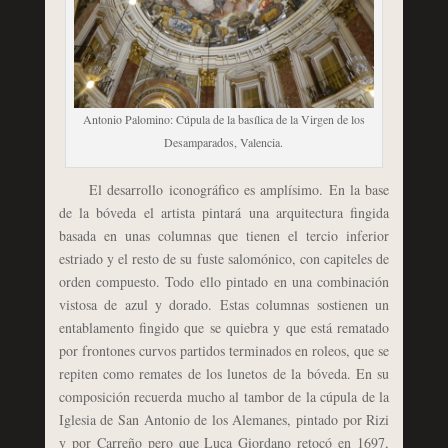
Antonio Palomino: Cúpula de la basílica de la Virgen de los
Desamparados, Valencia.
El desarrollo iconográfico es amplísimo. En la base
de la bóveda el artista pintará una arquitectura fingida
basada en unas columnas que tienen el tercio inferior
estriado y el resto de su fuste salomónico, con capiteles de
orden compuesto. Todo ello pintado en una combinación
vistosa de azul y dorado. Estas columnas sostienen un
entablamento fingido que se quiebra y que está rematado
por frontones curvos partidos terminados en roleos, que se
repiten como remates de los lunetos de la bóveda. En su
composición recuerda mucho al tambor de la cúpula de la
Iglesia de San Antonio de los Alemanes, pintado por Rizi
y por Carreño pero que Luca Giordano retocó en 1697,