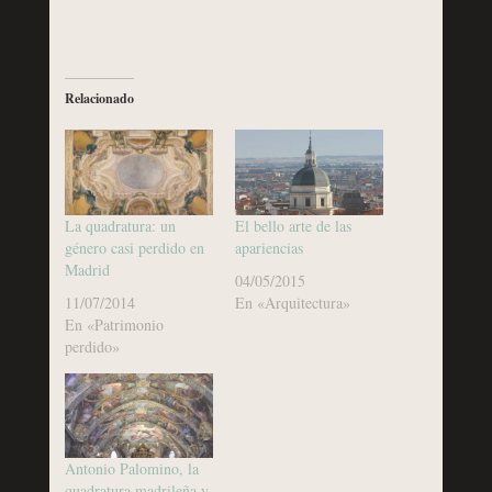
Relacionado
La quadratura: un
El bello arte de las
género casi perdido en
apariencias
Madrid
04/05/2015
11/07/2014
En «Arquitectura»
En «Patrimonio
perdido»
Antonio Palomino, la
quadratura madrileña y