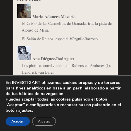
Mario Adanero Mazarío
El Cristo de las Carmelitas de Granada: tras la pista de
Alonso de Mena
El Salón de Reinos, especial #OrgulloBarroco
Ana Diéguez-Rodríguez
Los pintores conviviendo con Rubens en Amberes (I).
Hendrick van Balen
Cuéntame un libro – Ana Diéguez “Van Dyck en
En INVESTIGART utilizamos cookies propias y de terceros
España”
para fines analíticos en base a un perfil elaborado a partir
de tus hábitos de navegación.
Puedes aceptar todas las cookies pulsando el botón
“Aceptar” o configurarlas o rechazar su uso pulsando en el
Alba Gómez de Zamora Sanz
botón
ajustes
.
Josefa de Óbidos y la pintura naturalista portuguesa
Aceptar
Ajustes
Luisa de Morales y María de la Concepción, discípulas
de Juan de Valdés Leal