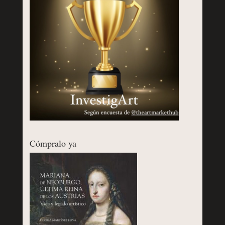
Cómpralo ya