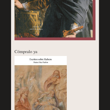
Cómpralo ya