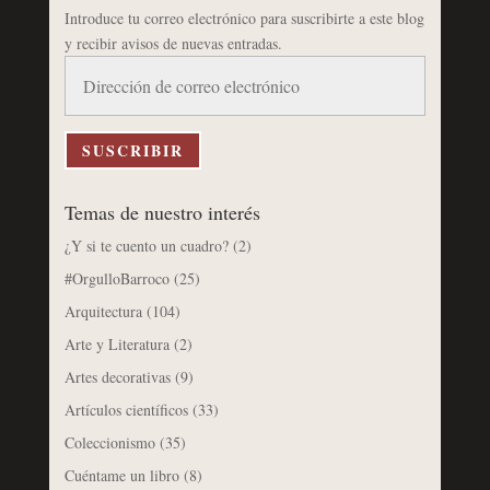
Introduce tu correo electrónico para suscribirte a este blog
y recibir avisos de nuevas entradas.
Dirección
de
correo
electrónico
SUSCRIBIR
Temas de nuestro interés
¿Y si te cuento un cuadro?
(2)
#OrgulloBarroco
(25)
Arquitectura
(104)
Arte y Literatura
(2)
Artes decorativas
(9)
Artículos científicos
(33)
Coleccionismo
(35)
Cuéntame un libro
(8)