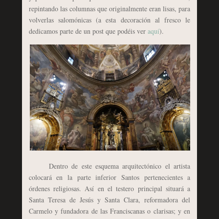
repintando las columnas que originalmente eran lisas, para
volverlas salomónicas (a esta decoración al fresco le
dedicamos parte de un post que podéis ver
aquí
).
Dentro de este esquema arquitectónico el artista
colocará en la parte inferior Santos pertenecientes a
órdenes religiosas. Así en el testero principal situará a
Santa Teresa de Jesús y Santa Clara, reformadora del
Carmelo y fundadora de las Franciscanas o clarisas; y en