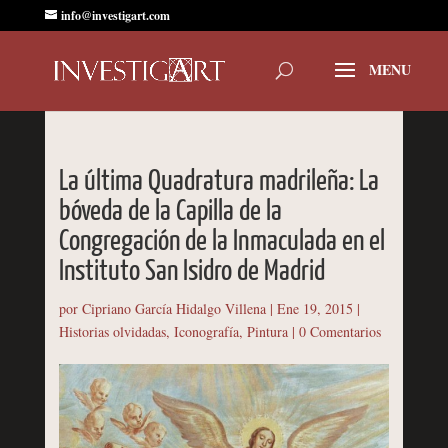
info@investigart.com
La última Quadratura madrileña: La
bóveda de la Capilla de la
Congregación de la Inmaculada en el
Instituto San Isidro de Madrid
por
Cipriano García Hidalgo Villena
|
Ene 19, 2015
|
Historias olvidadas
,
Iconografía
,
Pintura
|
0 Comentarios