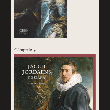
Cómpralo ya