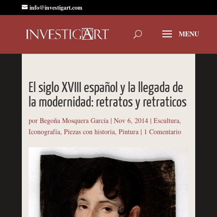
info@investigart.com
El siglo XVIII español y la llegada de
la modernidad: retratos y retraticos
por
Begoña Mosquera García
|
Nov 6, 2014
|
Escultura
,
Iconografía
,
Piezas con historia
,
Pintura
|
1 Comentario