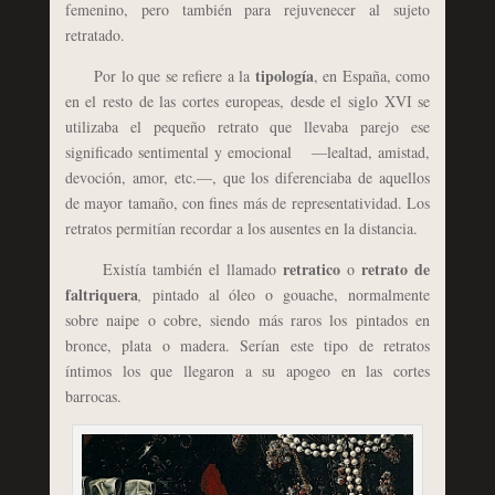
femenino, pero también para rejuvenecer al sujeto
retratado.
tipología
Por lo que se refiere a la
, en España, como
en el resto de las cortes europeas, desde el siglo XVI se
utilizaba el pequeño retrato que llevaba parejo ese
significado sentimental y emocional —lealtad, amistad,
devoción, amor, etc.—, que los diferenciaba de aquellos
de mayor tamaño, con fines más de representatividad. Los
retratos permitían recordar a los ausentes en la distancia.
retratico
retrato de
Existía también el llamado
o
faltriquera
,
pintado al óleo o gouache, normalmente
sobre naipe o cobre, siendo más raros los pintados en
bronce, plata o madera. Serían este tipo de retratos
íntimos los que llegaron a su apogeo en las cortes
barrocas.