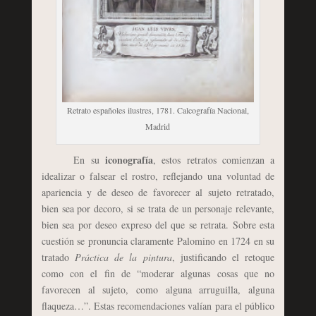
Retrato españoles ilustres, 1781. Calcografía Nacional,
Madrid
iconografía
En su
, estos retratos comienzan a
idealizar o falsear el rostro, reflejando una voluntad de
apariencia y de deseo de favorecer al sujeto retratado,
bien sea por decoro, si se trata de un personaje relevante,
bien sea por deseo expreso del que se retrata. Sobre esta
cuestión se pronuncia claramente Palomino en 1724 en su
tratado
Práctica de la pintura
, justificando el retoque
como con el fin de “moderar algunas cosas que no
favorecen al sujeto, como alguna arruguilla, alguna
flaqueza…”. Estas recomendaciones valían para el público