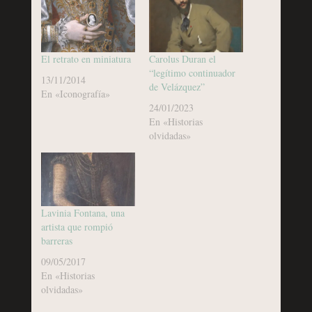
El retrato en miniatura
Carolus Duran el
“legítimo continuador
13/11/2014
de Velázquez”
En «Iconografía»
24/01/2023
En «Historias
olvidadas»
Lavinia Fontana, una
artista que rompió
barreras
09/05/2017
En «Historias
olvidadas»