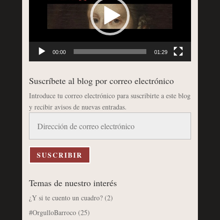
00:00
01:29
Suscríbete al blog por correo electrónico
Introduce tu correo electrónico para suscribirte a este blog
y recibir avisos de nuevas entradas.
Dirección
de
correo
electrónico
SUSCRIBIR
Temas de nuestro interés
¿Y si te cuento un cuadro?
(2)
#OrgulloBarroco
(25)