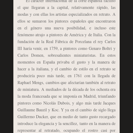
El carácter internacional de la corte española facilitó
el que llegaran a la capital, relativamente rápido, las
modas y con ellas los artistas especializados en retrato. A
ellos se sumaron los pintores españoles que encontraron
en el género una nueva posibilidad, e incluso este
fenómeno atrajo a pintores de América y de Italia. Con la
fundación de la Real Fábrica de Porcelana el rey Carlos
III haría venir, en 1759, a pintores como Genaro Boltri y
Carlos Domen, sobresalientes miniaturistas. En estos
momentos en España privaba el gusto y la manera de
hacer a la italiana, y el cambio de estilo en el retrato se
produciría poco más tarde, en 1761 con la llegada de
Raphael Mengs, cambios que afectarían también al retrato
de miniatura. A mediados de la década de los ochenta era
la moda francesada que se imponía en Madrid, triunfando
pintores como Nicolás Dubois, y algo más tarde Jacques
Guillaume Bauzil y Koc. Y ya en el cambio de siglo llega
Guillermo Ducker, que en medio de tanto gusto recargado
introduce la elegancia y la sencillez, tanto en la manera de
representar al retratado, ocupando el rostro casi por