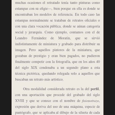
muchas ocasiones el retratado tenía tanto pinturas como
estampas con su efigie—, bien porque en ella es donde se
encontraban los modelos de referencia. En todo caso las
estampas normalmente se trataban de retratos oficiales o
con una clara vocación pública, donde se aúnan categoría
social y jerarquía. Como ejemplo, contamos con el de
Leandro Fernández de Moratín, que se sirvió
indistintamente de miniatura y grabado para distribuir su
imagen. Pero aquellos pintores de la miniatura, que
gozaban de prestigio y eran bien pagados, no pudieron
finalmente competir con la fotografía, que en los años 40
del siglo XIX condenaba a un segundo plano a esta
técnica pictórica, quedando relegada solo a aquellos que
buscaban un retrato más artístico.
perfil
Otra modalidad considerada retrato es la del
,
con una aportación que procede del grabado del siglo
XVIII y que se conoce con el nombre de
fisionotrazo
,
expresión que deriva del uso de una máquina, especie de
pantógrafo, que se aplicaba al dibujo de la silueta de cada