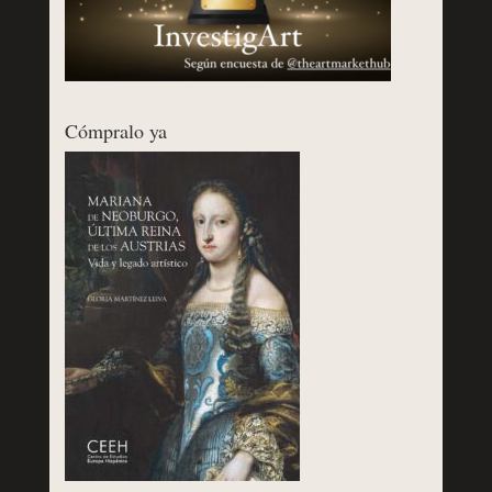
Cómpralo ya