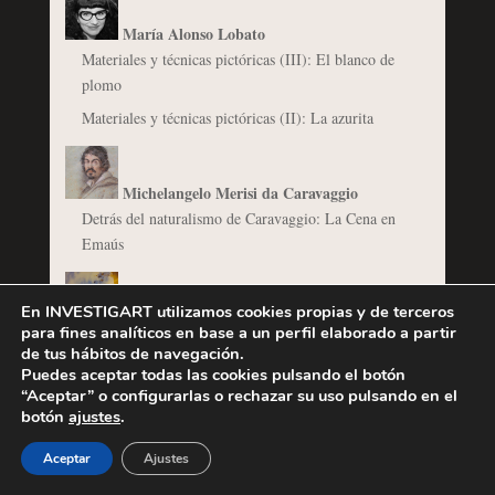
María Alonso Lobato
Materiales y técnicas pictóricas (III): El blanco de
plomo
Materiales y técnicas pictóricas (II): La azurita
Michelangelo Merisi da Caravaggio
Detrás del naturalismo de Caravaggio: La Cena en
Emaús
En INVESTIGART utilizamos cookies propias y de terceros
@osa_dias
para fines analíticos en base a un perfil elaborado a partir
El Barroco del Poder: arquitectura y urbanismo al
de tus hábitos de navegación.
servicio de papas y reyes.
Puedes aceptar todas las cookies pulsando el botón
“Aceptar” o configurarlas o rechazar su uso pulsando en el
botón
ajustes
.
Aceptar
Ajustes