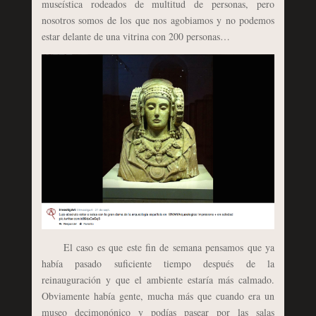
museística rodeados de multitud de personas, pero
nosotros somos de los que nos agobiamos y no podemos
estar delante de una vitrina con 200 personas…
El caso es que este fin de semana pensamos que ya
había pasado suficiente tiempo después de la
reinauguración y que el ambiente estaría más calmado.
Obviamente había gente, mucha más que cuando era un
museo decimonónico y podías pasear por las salas