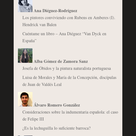
Ana Diéguez-Rodríguez
Los pintores conviviendo con Rubens en Amberes (I).
Hendrick van Balen
Cuéntame un libro – Ana Diéguez “Van Dyck en
España”
Alba Gómez de Zamora Sanz
Josefa de Óbidos y la pintura naturalista portuguesa
Luisa de Morales y María de la Concepción, discípulas
de Juan de Valdés Leal
Álvaro Romero González
Consideraciones sobre la indumentaria española: el caso
de Felipe III
¿Es la lechuguilla lo suficiente barroca?