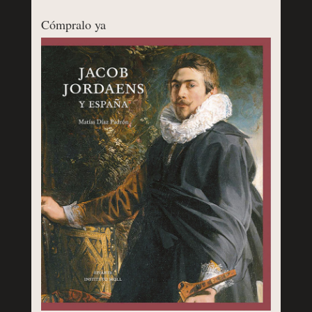
Cómpralo ya