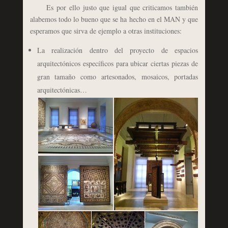
Es por ello justo que igual que criticamos también
alabemos todo lo bueno que se ha hecho en el MAN y que
esperamos que sirva de ejemplo a otras instituciones:
La realización dentro del proyecto de espacios
arquitectónicos específicos para ubicar ciertas piezas de
gran tamaño como artesonados, mosaicos, portadas
arquitectónicas…