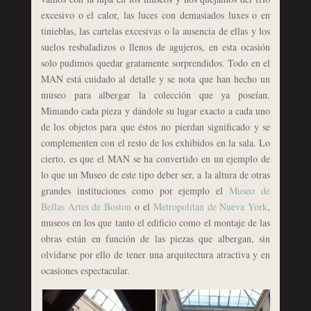
excesivo o el calor, las luces con demasiados luxes o en
tinieblas, las cartelas excesivas o la ausencia de ellas y los
suelos resbaladizos o llenos de agujeros, en esta ocasión
solo pudimos quedar gratamente sorprendidos. Todo en el
MAN está cuidado al detalle y se nota que han hecho un
museo para albergar la colección que ya poseían.
Mimando cada pieza y dándole su lugar exacto a cada uno
de los objetos para que éstos no pierdan significado y se
complementen con el resto de los exhibidos en la sala. Lo
cierto, es que el MAN se ha convertido en un ejemplo de
lo que un Museo de este tipo deber ser, a la altura de otras
grandes instituciones como por ejemplo el
Museo de
Bellas Artes de Boston
o el
Metropolitan de Nueva York
,
museos en los que tanto el edificio como el montaje de las
obras están en función de las piezas que albergan, sin
olvidarse por ello de tener una arquitectura atractiva y en
ocasiones espectacular.