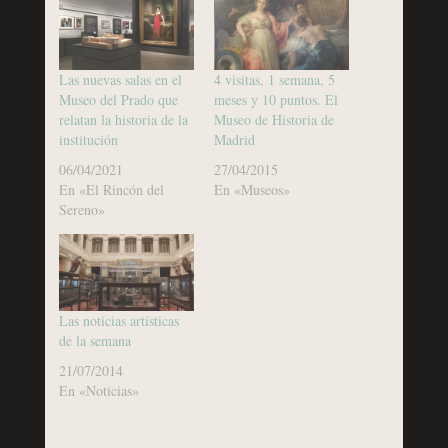
Las nuevas salas en el
4 visitas, 1 semana, 5
Museo del Prado que
meses y 10 puntos. El
relatan la historia de la
Museo de Historia de
institución
Madrid
06/04/2021
27/04/2015
En «El Rincón del
En «Museos»
Sereno»
Las noticias artísticas
de la semana
21/07/2014
En «Noticias»