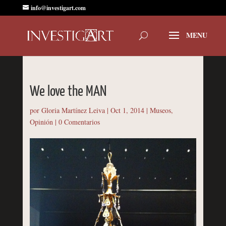
info@investigart.com
We love the MAN
por
Gloria Martínez Leiva
|
Oct 1, 2014
|
Museos
,
Opinión
|
0 Comentarios