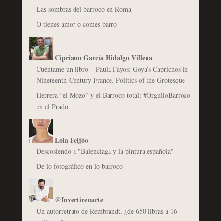
Las sombras del barroco en Roma
O tienes amor o comes barro
Cipriano García Hidalgo Villena
Cuéntame un libro – Paula Fayos: Goya’s Caprichos in
Nineteenth-Century France. Politics of the Grotesque
Herrera “el Mozo” y el Barroco total: #OrgulloBarroco
en el Prado
Lola Feijóo
Descosiendo a "Balenciaga y la pintura española"
De lo fotográfico en lo barroco
@Invertirenarte
Un autorretrato de Rembrandt, ¿de 650 libras a 16