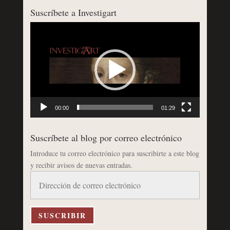
Suscríbete a Investigart
Reproductor
de
vídeo
00:00
01:29
Suscríbete al blog por correo electrónico
Introduce tu correo electrónico para suscribirte a este blog
y recibir avisos de nuevas entradas.
Dirección
de
correo
electrónico
SUSCRIBIR