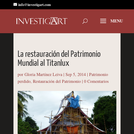
info@investigart.com
La restauración del Patrimonio
Mundial al Titanlux
por
Gloria Martínez Leiva
|
Sep 5, 2014
|
Patrimonio
perdido
,
Restauración del Patrimonio
|
0 Comentarios