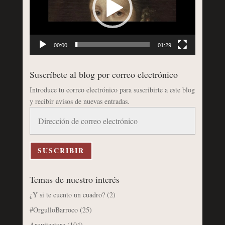
00:00
01:29
Suscríbete al blog por correo electrónico
Introduce tu correo electrónico para suscribirte a este blog
y recibir avisos de nuevas entradas.
Dirección
de
correo
electrónico
SUSCRIBIR
Temas de nuestro interés
¿Y si te cuento un cuadro?
(2)
#OrgulloBarroco
(25)
Arquitectura
(104)