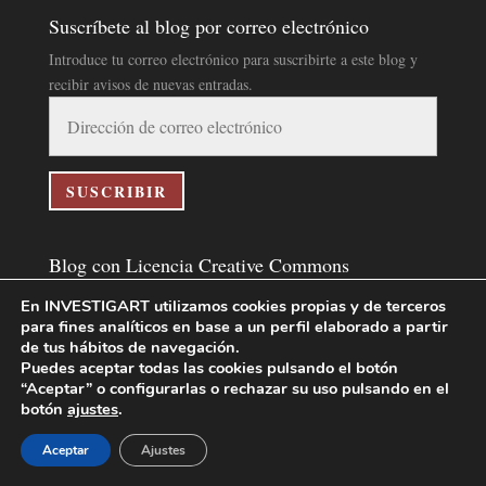
Suscríbete al blog por correo electrónico
Introduce tu correo electrónico para suscribirte a este blog y
recibir avisos de nuevas entradas.
Dirección
de
correo
electrónico
SUSCRIBIR
Blog con Licencia Creative Commons
En INVESTIGART utilizamos cookies propias y de terceros
para fines analíticos en base a un perfil elaborado a partir
Blog InvestigArt
por
InvestigArt
se distribuye bajo una
de tus hábitos de navegación.
Licencia Creative Commons Atribución-NoComercial-
Puedes aceptar todas las cookies pulsando el botón
SinDerivar 4.0 Internacional
.
“Aceptar” o configurarlas o rechazar su uso pulsando en el
botón
ajustes
.
Basada en una obra en
https://www.investigart.com/blog/
.
Aceptar
Ajustes