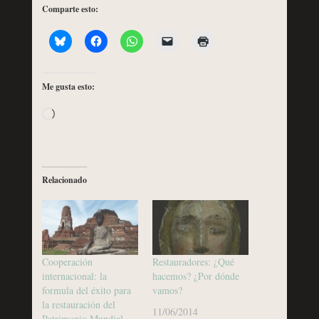
Comparte esto:
Me gusta esto:
Cargando...
Relacionado
Cooperación
Restauradores: ¿Qué
internacional: la
hacemos? ¿Por dónde
formula del éxito para
vamos?
la restauración del
11/06/2014
Patrimonio Mundial