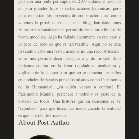
país con una renta per cápita de 2100 dolares al año, no
da para grandes lujos o restauraciones faraónicas, pero
para eso están los proyectos de cooperación que, como
veremos la próxima semana en el blog, han dado unos
frutos excepcionales y han permitido restaurar edificios de
forma modélica. Algo ha fallado claramente en este caso y
lo peor de todo es que es irreversible. Aquí no se está
llevando a cabo una restauración si no una reconstrucción,
si se nos permite decir, chapucera y de oropel. Sino
podemos confiar en la labor reguladora, mediadora y
vigilante de la Unesco para que no se cometan atropellos
en ciudades declaradas por ellos mismos como Patrimonio
de la Humanidad, ¿en quién vamos a confiar? El
Patrimonio Mundial pertenece a todos y es parte de la
historia de todos. Una historia que en ocasiones se ve
“repintada” para que luzca más nueva cuando la realidad
es que la están destruyendo.
About Post Author