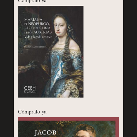
Cómpralo ya