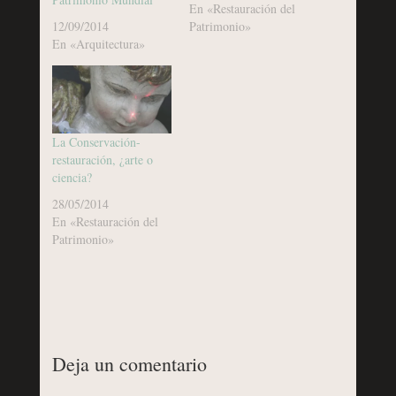
En «Restauración del
12/09/2014
Patrimonio»
En «Arquitectura»
La Conservación-
restauración, ¿arte o
ciencia?
28/05/2014
En «Restauración del
Patrimonio»
Deja un comentario