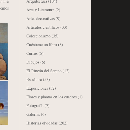
Arquitectura
(104)
ltará
lvemos
Arte y Literatura
(2)
.
Artes decorativas
(9)
Artículos científicos
(33)
Coleccionismo
(35)
Cuéntame un libro
(8)
Cursos
(5)
Dibujos
(6)
El Rincón del Sereno
(12)
Escultura
(53)
Exposiciones
(32)
Flores y plantas en los cuadros
(1)
Fotografía
(7)
Galerías
(6)
Historias olvidadas
(202)