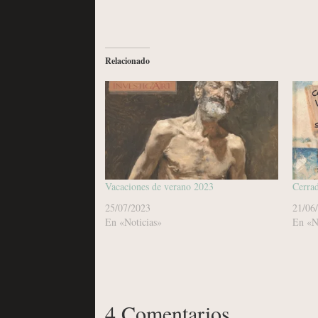
Relacionado
Vacaciones de verano 2023
Cerrad
25/07/2023
21/06
En «Noticias»
En «N
4 Comentarios