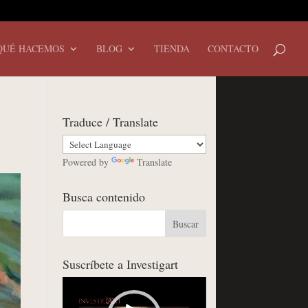
QUÉ HACEMOS
BLOG
TIENDA
CONTACTO
Traduce / Translate
Powered by
Translate
Busca contenido
Suscríbete a Investigart
Reproductor
de