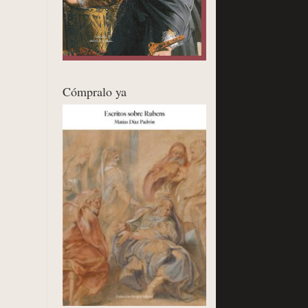
Cómpralo ya