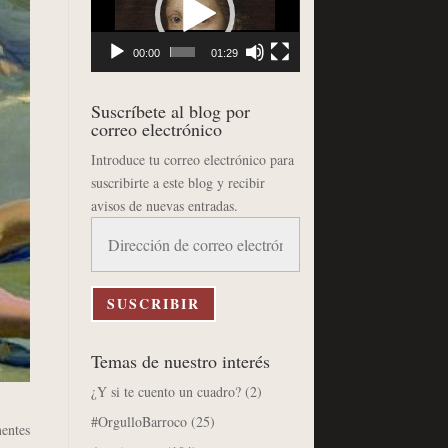
vídeo
00:00
01:29
Suscríbete al blog por
correo electrónico
Introduce tu correo electrónico para
suscribirte a este blog y recibir
avisos de nuevas entradas.
Dirección
de
correo
electrónico
SUSCRIBIR
Temas de nuestro interés
¿Y si te cuento un cuadro?
(2)
#OrgulloBarroco
(25)
entes