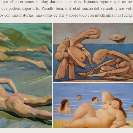
y por ello cerramos el blog durante unos días. Estamos seguros que os resu
que podréis soportarlo. Pasadlo bien, disfrutad mucho del veranito y nos vo
mos con más historias, más obras de arte y sobre todo con muchísima más fuerza