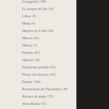
Iconografía
(100)
La imagen del día
(18)
Libros
(9)
Moda
(4)
Mujeres en el arte
(44)
Museos
(42)
Música
(7)
Noticias
(87)
Opinión
(36)
Patrimonio perdido
(53)
Piezas con historia
(141)
Pintura
(184)
Restauración del Patrimonio
(30)
Retratos de mujer
(23)
Sitios Reales
(53)