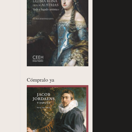
Cómpralo ya