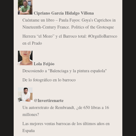
Cipriano García Hidalgo Villena
Cuéntame un libro – Paula Fayos: Goya’s Caprichos in
Nineteenth-Century France. Politics of the Grotesque
Herrera “el Mozo” y el Barroco total: #OrgulloBarroco
en el Prado
Lola Feijóo
Descosiendo a "Balenciaga y la pintura española"
De lo fotográfico en lo barroco
@Invertirenarte
Un autorretrato de Rembrandt, ¿de 650 libras a 16
millones?
Las mejores ventas barrocas de los últimos años en
España