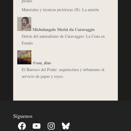
plomo
Materiales y técnicas pictóricas (II): La azurita
Michelangelo Merisi da Caravaggio
Detrás del naturalismo de Caravaggio: La Cena en
Emaús
@osa_dias
El Barroco del Poder: arquitectura y urbanismo al
servicio de papas y reyes.
Síguenos
Facebook
YouTube
Instagram
Bluesky