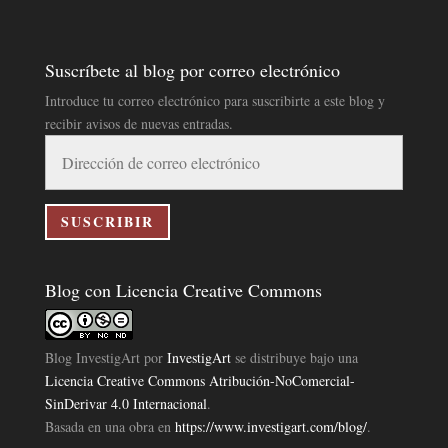
Suscríbete al blog por correo electrónico
Introduce tu correo electrónico para suscribirte a este blog y
recibir avisos de nuevas entradas.
Dirección
de
correo
electrónico
SUSCRIBIR
Blog con Licencia Creative Commons
Blog InvestigArt
por
InvestigArt
se distribuye bajo una
Licencia Creative Commons Atribución-NoComercial-
SinDerivar 4.0 Internacional
.
Basada en una obra en
https://www.investigart.com/blog/
.