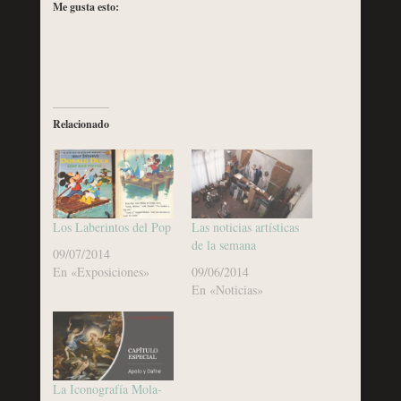
Me gusta esto:
Relacionado
Los Laberintos del Pop
Las noticias artísticas
de la semana
09/07/2014
En «Exposiciones»
09/06/2014
En «Noticias»
La Iconografía Mola-