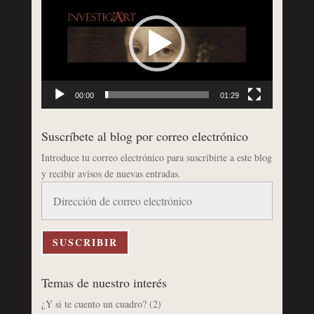
de
vídeo
00:00
01:29
Suscríbete al blog por correo electrónico
Introduce tu correo electrónico para suscribirte a este blog
y recibir avisos de nuevas entradas.
Dirección
de
correo
electrónico
SUSCRIBIR
Temas de nuestro interés
¿Y si te cuento un cuadro?
(2)