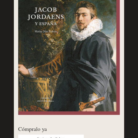
Cómpralo ya