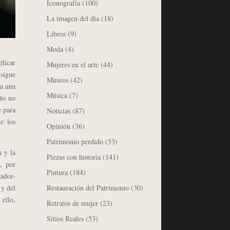
Iconografía
(100)
La imagen del día
(18)
Libros
(9)
Moda
(4)
plicar
Mujeres en el arte
(44)
 sigue
Museos
(42)
 a una
Música
(7)
pto no
e para
Noticias
(87)
e los
Opinión
(36)
Patrimonio perdido
(53)
n y la
Piezas con historia
(141)
o, por
Pintura
(184)
ador-
Restauración del Patrimonio
(30)
 y del
 ello,
Retratos de mujer
(23)
Sitios Reales
(53)