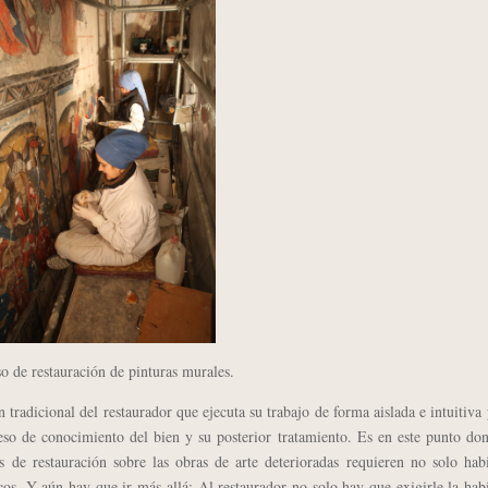
o de restauración de pinturas murales.
dicional del restaurador que ejecuta su trabajo de forma aislada e intuitiva
eso de conocimiento del bien y su posterior tratamiento. Es en este punto do
s de restauración sobre las obras de arte deterioradas requieren no solo hab
os. Y aún hay que ir más allá: Al restaurador no solo hay que exigirle la hab