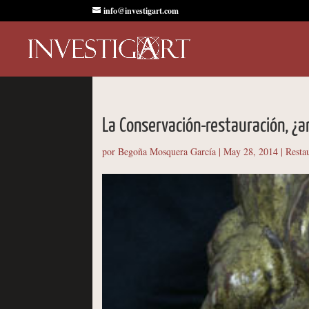
info@investigart.com
La Conservación-restauración, ¿ar
por
Begoña Mosquera García
|
May 28, 2014
|
Resta