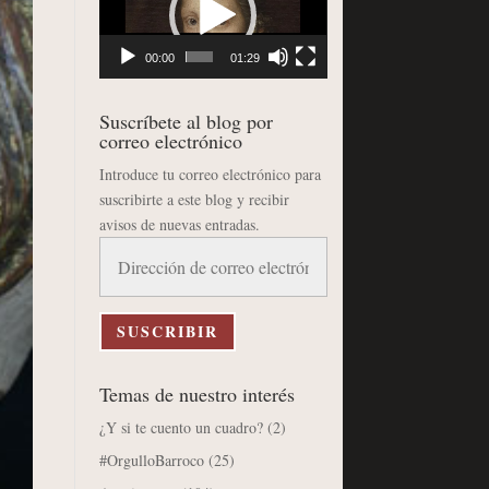
vídeo
00:00
01:29
Suscríbete al blog por
correo electrónico
Introduce tu correo electrónico para
suscribirte a este blog y recibir
avisos de nuevas entradas.
Dirección
de
correo
electrónico
SUSCRIBIR
Temas de nuestro interés
¿Y si te cuento un cuadro?
(2)
#OrgulloBarroco
(25)