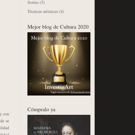
Sorteo
(5)
Técnicas artísticas
(4)
Mejor blog de Cultura 2020
Cómpralo ya
 y con
nde se
ilidad
ilidad