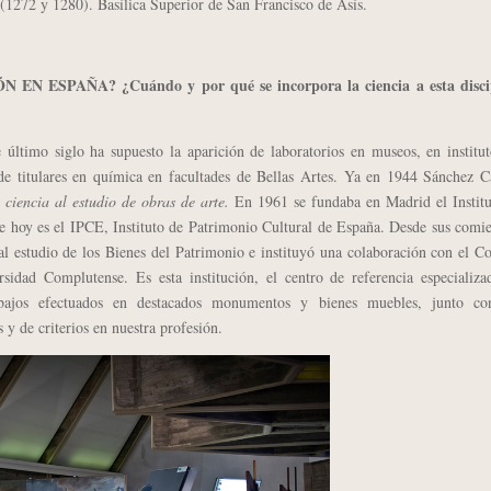
1272 y 1280). Basílica Superior de San Francisco de Asís.
 ESPAÑA? ¿Cuándo y por qué se incorpora la ciencia a esta disci
timo siglo ha supuesto la aparición de laboratorios en museos, en institut
de titulares en química en facultades de Bellas Artes. Ya en 1944 Sánchez C
a ciencia al estudio de obras de arte.
En 1961 se fundaba en Madrid el Institu
e hoy es el IPCE, Instituto de Patrimonio Cultural de España. Desde sus comi
al estudio de los Bienes del Patrimonio e instituyó una colaboración con el C
rsidad Complutense. Es esta institución, el centro de referencia especializ
abajos efectuados en destacados monumentos y bienes muebles, junto co
y de criterios en nuestra profesión.