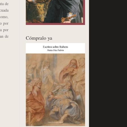
nta de
ecuada
plomo,
do por
da por
ran de
Cómpralo ya