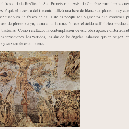
l fresco de la Basílica de San Francisco de Asís, de Cimabue para darnos cue
es. Aquí, el maestro del trecento utilizó una base de blanco de plomo, muy ad
aber usado en un fresco de cal. Esto es porque los pigmentos que contienen 
furo de plomo negro, a causa de la reacción con el ácido sulfhídrico produci
 bacterias. Como resultado, la contemplación de esta obra aparece distorsiona
as carnaciones, los vestidos, las alas de los ángeles, sabemos que en origen, e
 hoy se vean de esta manera.