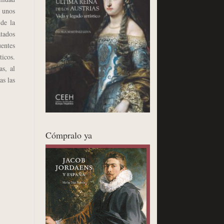
 unos
 de la
atados
entes
ticos.
as, al
as las
Cómpralo ya