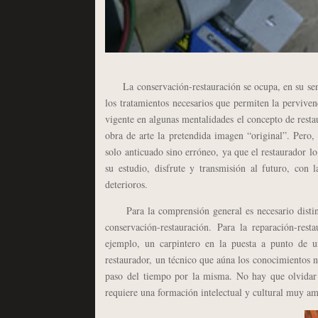
La conservación-restauración se ocupa, en su sentido
los tratamientos necesarios que permiten la perviven
vigente en algunas mentalidades el concepto de resta
obra de arte la pretendida imagen “original”. Pero, 
solo anticuado sino erróneo, ya que el restaurador l
su estudio, disfrute y transmisión al futuro, co
deterioros.
Para la comprensión general es necesario distingui
conservación-restauración. Para la reparación-rest
ejemplo, un carpintero en la puesta a punto de un
restaurador, un técnico que aúna los conocimientos no
paso del tiempo por la misma. No hay que olvidar q
requiere una formación intelectual y cultural muy am