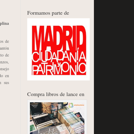
Formamos parte de
plina
os de
antón
to de
enzos,
onsejo
ado en
n sus
Compra libros de lance en