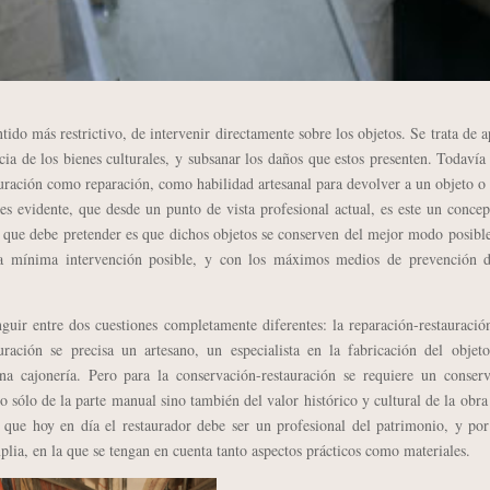
 más restrictivo, de intervenir directamente sobre los objetos. Se trata de a
cia de los bienes culturales, y subsanar los daños que estos presenten. Todavía
uración como reparación, como habilidad artesanal para devolver a un objeto o
es evidente, que desde un punto de vista profesional actual, es este un conce
o que debe pretender es que dichos objetos se conserven del mejor modo posibl
n la mínima intervención posible, y con los máximos medios de prevención d
r entre dos cuestiones completamente diferentes: la reparación-restauració
auración se precisa un artesano, un especialista en la fabricación del objet
a cajonería. Pero para la conservación-restauración se requiere un conserv
 sólo de la parte manual sino también del valor histórico y cultural de la obra
ue hoy en día el restaurador debe ser un profesional del patrimonio, y por
plia, en la que se tengan en cuenta tanto aspectos prácticos como materiales.