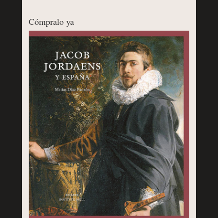
Cómpralo ya