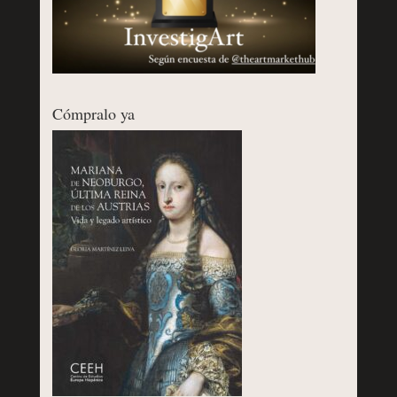
Cómpralo ya