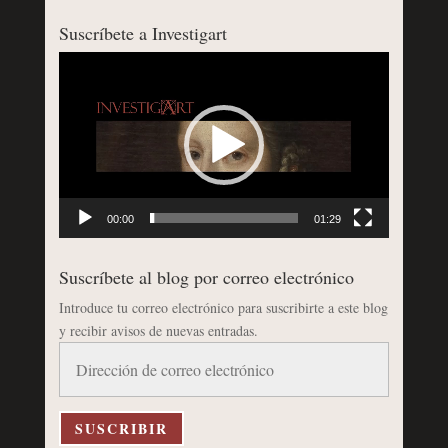
Suscríbete a Investigart
Reproductor
de
vídeo
00:00
01:29
Suscríbete al blog por correo electrónico
Introduce tu correo electrónico para suscribirte a este blog
y recibir avisos de nuevas entradas.
Dirección
de
correo
electrónico
SUSCRIBIR