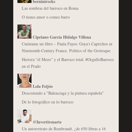
berninirocks
Las sombras del barroco en Roma
O tienes amor o comes barro
Cipriano García Hidalgo Villena
Cuéntame un libro – Paula Fayos: Goya’s Caprichos in
Nineteenth-Century France. Politics of the Grotesque
Herrera “el Mozo” y el Barroco total: #OrgulloBarroco
en el Prado
Lola Feijóo
Descosiendo a "Balenciaga y la pintura española"
De lo fotográfico en lo barroco
@Invertirenarte
Un autorretrato de Rembrandt, ¿de 650 libras a 16