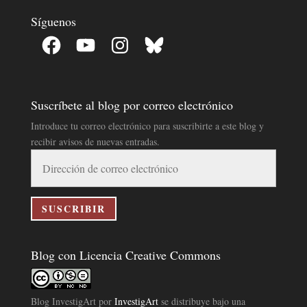
Síguenos
Facebook
YouTube
Instagram
Bluesky
Suscríbete al blog por correo electrónico
Introduce tu correo electrónico para suscribirte a este blog y
recibir avisos de nuevas entradas.
Dirección
de
correo
electrónico
SUSCRIBIR
Blog con Licencia Creative Commons
Blog InvestigArt
por
InvestigArt
se distribuye bajo una