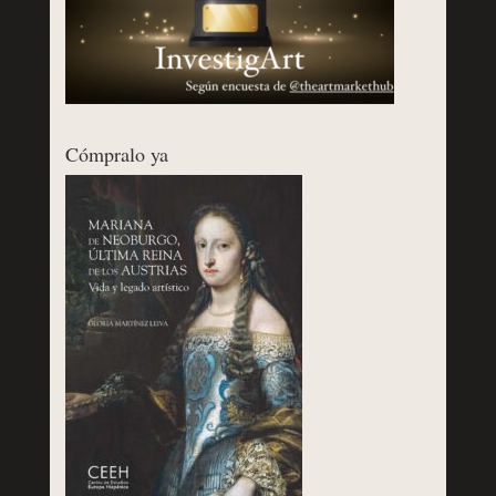
Cómpralo ya