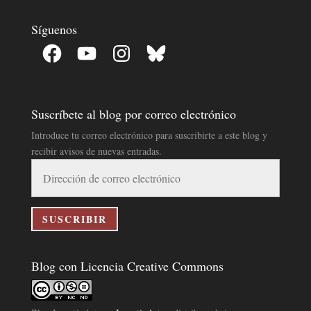
Síguenos
Facebook
YouTube
Instagram
Bluesky
Suscríbete al blog por correo electrónico
Introduce tu correo electrónico para suscribirte a este blog y
recibir avisos de nuevas entradas.
Dirección
de
correo
electrónico
SUSCRIBIR
Blog con Licencia Creative Commons