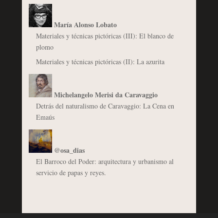
María Alonso Lobato
Materiales y técnicas pictóricas (III): El blanco de
plomo
Materiales y técnicas pictóricas (II): La azurita
Michelangelo Merisi da Caravaggio
Detrás del naturalismo de Caravaggio: La Cena en
Emaús
@osa_dias
El Barroco del Poder: arquitectura y urbanismo al
servicio de papas y reyes.