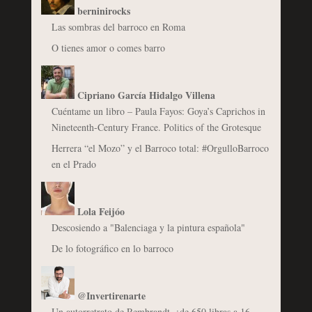
berninirocks
Las sombras del barroco en Roma
O tienes amor o comes barro
Cipriano García Hidalgo Villena
Cuéntame un libro – Paula Fayos: Goya’s Caprichos in
Nineteenth-Century France. Politics of the Grotesque
Herrera “el Mozo” y el Barroco total: #OrgulloBarroco
en el Prado
Lola Feijóo
Descosiendo a "Balenciaga y la pintura española"
De lo fotográfico en lo barroco
@Invertirenarte
Un autorretrato de Rembrandt, ¿de 650 libras a 16