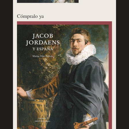
Cómpralo ya