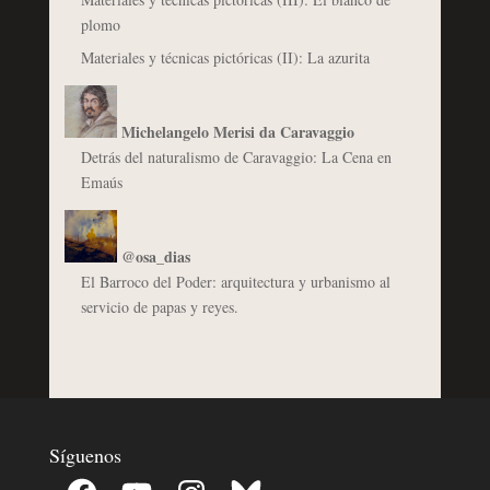
plomo
Materiales y técnicas pictóricas (II): La azurita
Michelangelo Merisi da Caravaggio
Detrás del naturalismo de Caravaggio: La Cena en
Emaús
@osa_dias
El Barroco del Poder: arquitectura y urbanismo al
servicio de papas y reyes.
Síguenos
Facebook
YouTube
Instagram
Bluesky