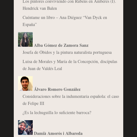
Los pintores conviviendo con Rubens en Amberes (I).
Hendrick van Balen
Cuéntame un libro – Ana Diéguez “Van Dyck en
España”
Alba Gómez de Zamora Sanz
Josefa de Óbidos y la pintura naturalista portuguesa
Luisa de Morales y María de la Concepción, discípulas
de Juan de Valdés Leal
Álvaro Romero González
Consideraciones sobre la indumentaria española: el caso
de Felipe III
¿Es la lechuguilla lo suficiente barroca?
Damià Amorós i Albareda