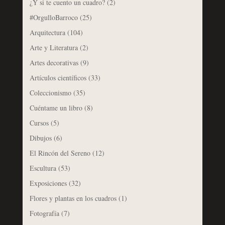
¿Y si te cuento un cuadro?
(2)
#OrgulloBarroco
(25)
Arquitectura
(104)
Arte y Literatura
(2)
Artes decorativas
(9)
Artículos científicos
(33)
Coleccionismo
(35)
Cuéntame un libro
(8)
Cursos
(5)
Dibujos
(6)
El Rincón del Sereno
(12)
Escultura
(53)
Exposiciones
(32)
Flores y plantas en los cuadros
(1)
Fotografía
(7)