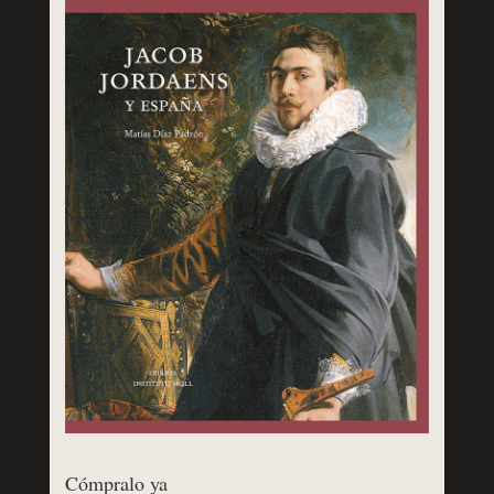
Cómpralo ya