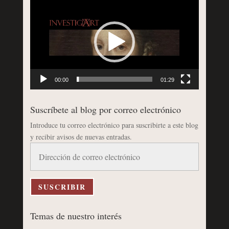
de
vídeo
00:00
01:29
Suscríbete al blog por correo electrónico
Introduce tu correo electrónico para suscribirte a este blog
y recibir avisos de nuevas entradas.
Dirección
de
correo
electrónico
SUSCRIBIR
Temas de nuestro interés