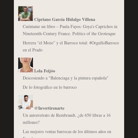
Cipriano García Hidalgo Villena
Cuéntame un libro – Paula Fayos: Goya’s Caprichos in
Nineteenth-Century France. Politics of the Grotesque
Herrera “el Mozo” y el Barroco total: #OrgulloBarroco
en el Prado
Lola Feijóo
Descosiendo a "Balenciaga y la pintura española"
De lo fotográfico en lo barroco
@Invertirenarte
Un autorretrato de Rembrandt, ¿de 650 libras a 16
millones?
Las mejores ventas barrocas de los últimos años en