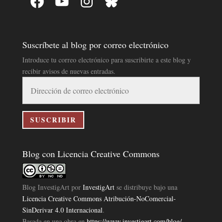
Suscríbete al blog por correo electrónico
Introduce tu correo electrónico para suscribirte a este blog y
recibir avisos de nuevas entradas.
Dirección
de
correo
electrónico
SUSCRIBIR
Blog con Licencia Creative Commons
Blog InvestigArt
por
InvestigArt
se distribuye bajo una
Licencia Creative Commons Atribución-NoComercial-
SinDerivar 4.0 Internacional
.
Basada en una obra en
https://www.investigart.com/blog/
.